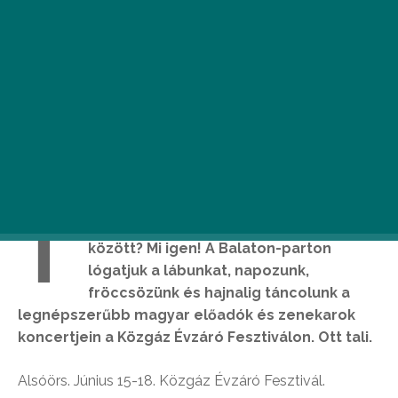
T
udjátok már, mit csináltok június 15 és 18
között? Mi igen! A Balaton-parton
lógatjuk a lábunkat, napozunk,
fröccsözünk és hajnalig táncolunk a
legnépszerűbb magyar előadók és zenekarok
koncertjein a Közgáz Évzáró Fesztiválon. Ott tali.
Alsóörs. Június 15-18. Közgáz Évzáró Fesztivál.