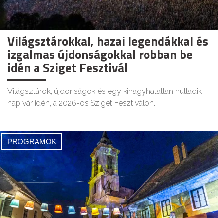
Világsztárokkal, hazai legendákkal és
izgalmas újdonságokkal robban be
idén a Sziget Fesztivál
Világsztárok, újdonságok és egy kihagyhatatlan nulladik
nap vár idén, a 2026-os Sziget Fesztiválon.
PROGRAMOK