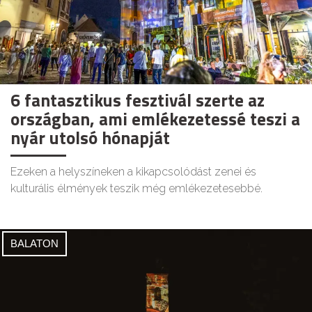
6 fantasztikus fesztivál szerte az
országban, ami emlékezetessé teszi a
nyár utolsó hónapját
Ezeken a helyszíneken a kikapcsolódást zenei és
kulturális élmények teszik még emlékezetesebbé.
BALATON