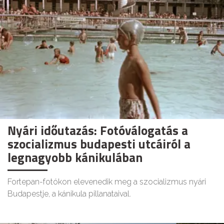
Nyári időutazás: Fotóválogatás a
szocializmus budapesti utcáiról a
legnagyobb kánikulában
Fortepan-fotókon elevenedik meg a szocializmus nyári
Budapestje, a kánikula pillanataival.