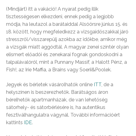
(Mindjárt) itt a vakáció! A nyarat pedig illik
tisztességesen elkezdeni, ennek pedig a legjobb
módja, ha leutazol a barátaiddal Alsóörsre június 15. és
18. között, hogy megfeledkezz a vizsgaidőszakkal járó
stresszről/visszarepülj azokba az időkbe, amikor még
a vizsgák miatt aggódtál. A magyar zenei színtér olyan
elismert előadói és zenekarai fognak gondoskodni a
talpalávalóról, mint a Punnany Massif, a Halott Pénz, a
Fish!, az Irie Maffia, a Brains vagy Soerii&Poolek.
Jegyek és bérletek vásárolhatók online
ITT
, de a
helyszínen is beszerezhetők. Barátságos áron
bérelhetők apartmanházak, de van lehetőség
sátorhely- és sátorbérlésére is, ha autentikus
fesztiválhangulatra vágynál. További információért
kattints
IDE
.