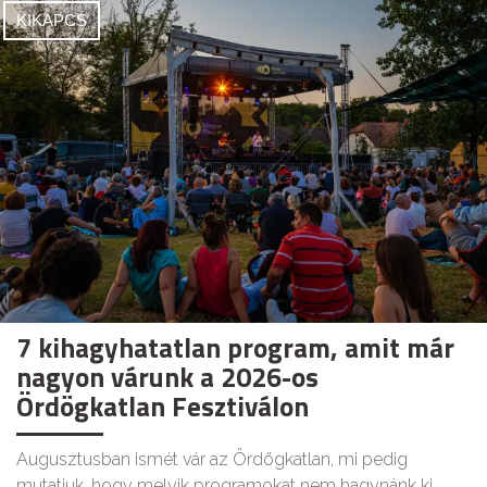
KIKAPCS
7 kihagyhatatlan program, amit már
nagyon várunk a 2026-os
Ördögkatlan Fesztiválon
Augusztusban ismét vár az Ördögkatlan, mi pedig
mutatjuk, hogy melyik programokat nem hagynánk ki.