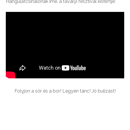
Hangulatcsinálónak íme, a tavalyi fesztivál kisfilmje:
Folyjon a sör és a bor! Legyen tánc! Jó bulizást!