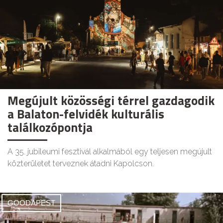
Megújult közösségi térrel gazdagodik
a Balaton-felvidék kulturális
találkozópontja
A 35. jubileumi fesztivál alkalmából egy teljesen megújult
közterületet terveznek átadni Kapolcson.
GOODAPEST