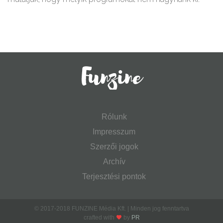
Rólunk
Impresszum
Szerzői jogok
Archív
Terjesztési pontok
© 2017-2018 FUNZINE Média Kft. | Minden jog fenntartva
crafted with
by
PR