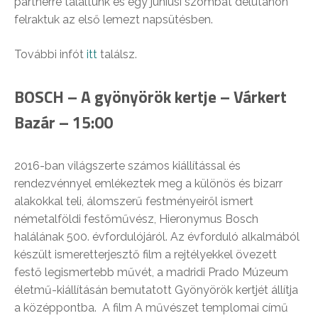
partnerre találtunk és egy júniusi szombat délutánon
felraktuk az első lemezt napsütésben.
További infót
itt
találsz.
BOSCH – A gyönyörök kertje – Várkert
Bazár – 15:00
2016-ban világszerte számos kiállítással és
rendezvénnyel emlékeztek meg a különös és bizarr
alakokkal teli, álomszerű festményeiről ismert
németalföldi festőművész, Hieronymus Bosch
halálának 500. évfordulójáról. Az évforduló alkalmából
készült ismeretterjesztő film a rejtélyekkel övezett
festő legismertebb művét, a madridi Prado Múzeum
életmű-kiállításán bemutatott Gyönyörök kertjét állítja
a középpontba. A film A művészet templomai című