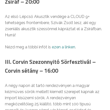
Zsiráf – 20:00
Az első Lépcső Akusztik vendége a CLOUD 9+
tehetséges frontembere, Szivák Zsolt lesz, aki egy
zseniális akusztik szessönnel kápráztat el a Zsiráfban.
Hurrá!
Nézd meg a többi infót is
ezen a linken
.
III. Corvin Szezonnyitó Sörfesztivál –
Corvin sétány – 16:00
A négy napon át tartó rendezvényen a magyar
kézműves sörök mellett kiemelt szerepet kapnak az
import kisüzemi sörök. A rendezvényen
megközelítőleg 25 kiállító, több mint 100 típusú