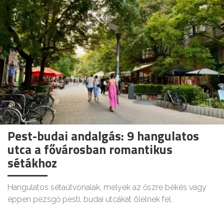
Pest-budai andalgás: 9 hangulatos
utca a fővárosban romantikus
sétákhoz
Hangulatos sétaútvonalak, melyek az őszre békés vagy
éppen pezsgő pesti, budai utcákat ölelnek fel.