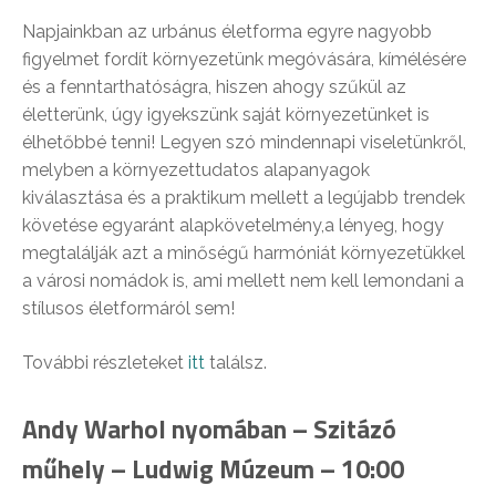
Napjainkban az urbánus életforma egyre nagyobb
figyelmet fordít környezetünk megóvására, kímélésére
és a fenntarthatóságra, hiszen ahogy szűkül az
életterünk, úgy igyekszünk saját környezetünket is
élhetőbbé tenni! Legyen szó mindennapi viseletünkről,
melyben a környezettudatos alapanyagok
kiválasztása és a praktikum mellett a legújabb trendek
követése egyaránt alapkövetelmény,a lényeg, hogy
megtalálják azt a minőségű harmóniát környezetükkel
a városi nomádok is, ami mellett nem kell lemondani a
stílusos életformáról sem!
További részleteket
itt
találsz.
Andy Warhol nyomában – Szitázó
műhely – Ludwig Múzeum – 10:00