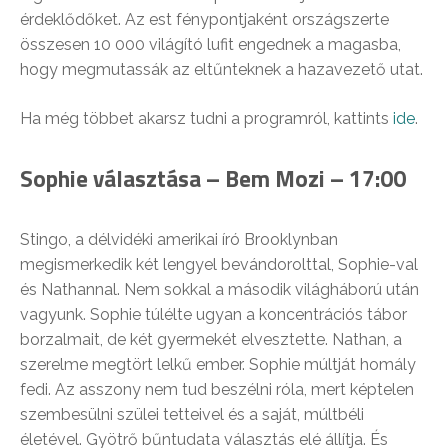
érdeklődőket. Az est fénypontjaként országszerte
összesen 10 000 világító lufit engednek a magasba,
hogy megmutassák az eltűnteknek a hazavezető utat.
Ha még többet akarsz tudni a programról, kattints
ide
.
Sophie választása – Bem Mozi – 17:00
Stingo, a délvidéki amerikai író Brooklynban
megismerkedik két lengyel bevándorolttal, Sophie-val
és Nathannal. Nem sokkal a második világháború után
vagyunk. Sophie túlélte ugyan a koncentrációs tábor
borzalmait, de két gyermekét elvesztette. Nathan, a
szerelme megtört lelkű ember. Sophie múltját homály
fedi. Az asszony nem tud beszélni róla, mert képtelen
szembesülni szülei tetteivel és a saját, múltbéli
életével. Gyötrő bűntudata választás elé állítja. És