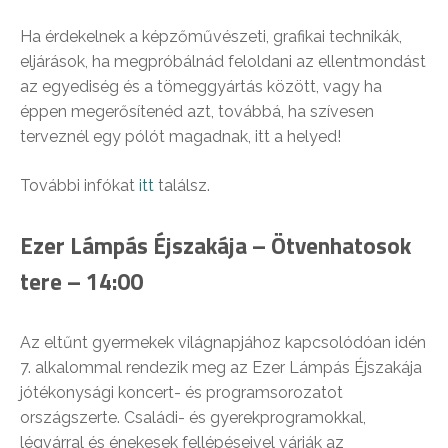
Ha érdekelnek a képzőművészeti, grafikai technikák,
eljárások, ha megpróbálnád feloldani az ellentmondást
az egyediség és a tömeggyártás között, vagy ha
éppen megerősítenéd azt, továbbá, ha szívesen
terveznél egy pólót magadnak, itt a helyed!
További infókat
itt
találsz.
Ezer Lámpás Éjszakája – Ötvenhatosok
tere – 14:00
Az eltűnt gyermekek világnapjához kapcsolódóan idén
7. alkalommal rendezik meg az Ezer Lámpás Éjszakája
jótékonysági koncert- és programsorozatot
országszerte. Családi- és gyerekprogramokkal,
légvárral és énekesek fellépéseivel várják az