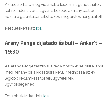
Az utolsó tánc még vidámabb lesz, mint gondolnátok,
két rezindens veszi ugyanis kezébe az irányítást és
hozza a garantáltan sikoltozós-megőrülős hangulatot!
Részletekért katt
ide
.
Arany Penge díjátadó és buli – Anker’t –
19:30
Az Arany Penge fesztivál a reklámosok éves bulija, ahol
még néhány díj is kiosztásra kerül, méghozzá az év
legjobb reklámkészítőinek, ügyfeleinek,
ügynökségeinek.
Továbbiakért kattints
ide
.