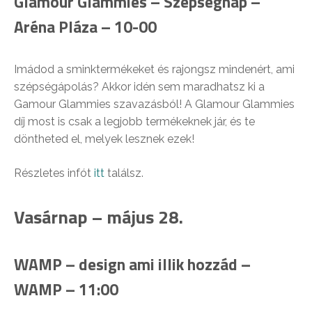
Glamour Glammies – Szépségnap –
Aréna Pláza – 10-00
Imádod a sminktermékeket és rajongsz mindenért, ami
szépségápolás? Akkor idén sem maradhatsz ki a
Gamour Glammies szavazásból! A Glamour Glammies
díj most is csak a legjobb termékeknek jár, és te
döntheted el, melyek lesznek ezek!
Részletes infót
itt
találsz.
Vasárnap – május 28.
WAMP – design ami illik hozzád –
WAMP – 11:00