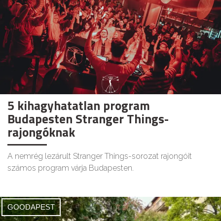
5 kihagyhatatlan program
Budapesten Stranger Things-
rajongóknak
A nemrég lezárult Stranger Things-sorozat rajongóit
számos program várja Budapesten.
GOODAPEST