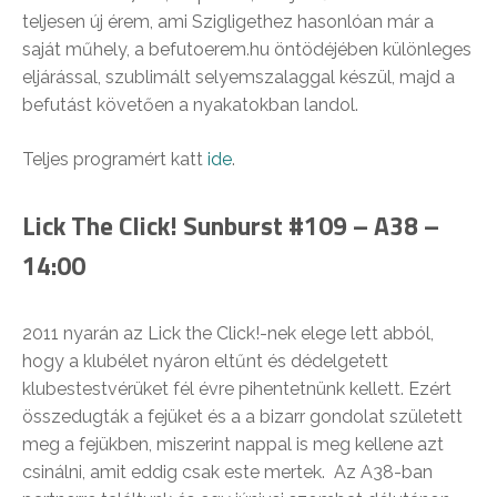
teljesen új érem, ami Szigligethez hasonlóan már a
saját műhely, a befutoerem.hu öntödéjében különleges
eljárással, szublimált selyemszalaggal készül, majd a
befutást követően a nyakatokban landol.
Teljes programért katt
ide
.
Lick The Click! Sunburst #109 – A38 –
14:00
2011 nyarán az Lick the Click!-nek elege lett abból,
hogy a klubélet nyáron eltűnt és dédelgetett
klubestestvérüket fél évre pihentetnünk kellett. Ezért
összedugták a fejüket és a a bizarr gondolat született
meg a fejükben, miszerint nappal is meg kellene azt
csinálni, amit eddig csak este mertek. Az A38-ban