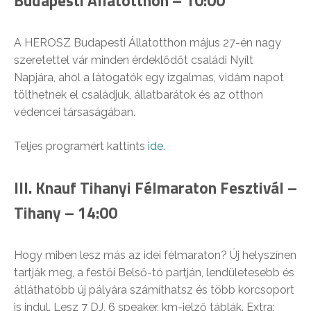
Budapesti Állatotthon – 10:00
A HEROSZ Budapesti Állatotthon május 27-én nagy
szeretettel vár minden érdeklődőt családi Nyílt
Napjára, ahol a látogatók egy izgalmas, vidám napot
tölthetnek el családjuk, állatbarátok és az otthon
védencei társaságában.
Teljes programért kattints
ide
.
III. Knauf Tihanyi Félmaraton Fesztivál –
Tihany – 14:00
Hogy miben lesz más az idei félmaraton? Új helyszínen
tartják meg, a festői Belső-tó partján, lendületesebb és
átláthatóbb új pályára számíthatsz és több korcsoport
is indul. Lesz 7 DJ, 6 speaker, km-jelző táblák. Extra: