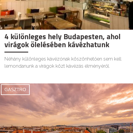
4 különleges hely Budapesten, ahol
virágok ölelésében kávézhatunk
Néhány különleges kávézónak köszönhetően sem kell
lemondanunk a virágok közt kávézás élményéről.
GASZTRO