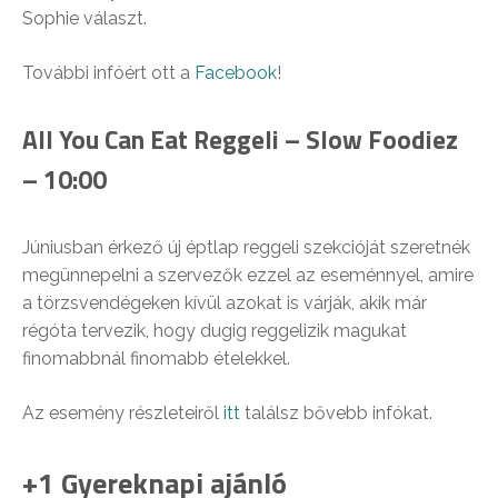
Sophie választ.
További infóért ott a
Facebook
!
All You Can Eat Reggeli – Slow Foodiez
– 10:00
Júniusban érkező új éptlap reggeli szekcióját szeretnék
megünnepelni a szervezők ezzel az eseménnyel, amire
a törzsvendégeken kívül azokat is várják, akik már
régóta tervezik, hogy dugig reggelizik magukat
finomabbnál finomabb ételekkel.
Az esemény részleteiről
itt
találsz bővebb infókat.
+1 Gyereknapi ajánló