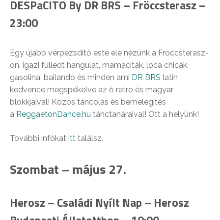
DESPaCITO By DR BRS – Fröccsterasz –
23:00
Egy újabb vérpezsdítő este elé nézünk a Fröccsterasz-
on, igazi fülledt hangulat, mamaciták, loca chicák,
gasolina, bailando és minden ami
DR BRS
latin
kedvence megspékelve az ő retro és magyar
blokkjaival! Közös táncolás és bemelegítés
a
ReggaetonDance.hu
tánctanáraival! Ott a helyünk!
További infókat
itt
találsz.
Szombat – május 27.
Herosz – Családi Nyílt Nap – Herosz