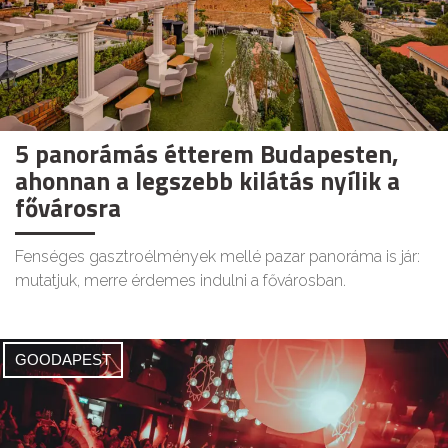
5 panorámás étterem Budapesten,
ahonnan a legszebb kilátás nyílik a
fővárosra
Fenséges gasztroélmények mellé pazar panoráma is jár:
mutatjuk, merre érdemes indulni a fővárosban.
GOODAPEST