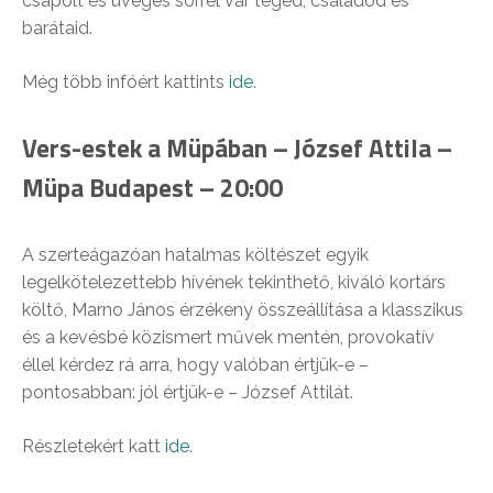
csapolt és üveges sörrel vár téged, családod és
barátaid.
Még több infóért kattints
ide
.
Vers-estek a Müpában – József Attila –
Müpa Budapest – 20:00
A szerteágazóan hatalmas költészet egyik
legelkötelezettebb hívének tekinthető, kiváló kortárs
költő, Marno János érzékeny összeállítása a klasszikus
és a kevésbé közismert művek mentén, provokatív
éllel kérdez rá arra, hogy valóban értjük-e –
pontosabban: jól értjük-e – József Attilát.
Részletekért katt
ide
.