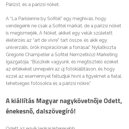
Párizst, és a párizsi nőket.
A “La Parisienne by Sofitel” egy meghívás, hogy
vendégeink ne csak a Sofitel márkát, de a párizsi nőket
is megismerjék. A Nőket, akiket egy velük született
életérzés az “art de vivre” tart össze, és akik egy
univerzális, örök inspirációnak a forrásai.” Nyilatkozta
Grégorie Champetier a Sofitel Nemzetközi Marketing
Igazgatója. “Büszkék vagyunk, és megtisztelő ezeket
az értékeket ünnepelni az új fotókiállításon, és hogy
ezzel az eseménnyel feltudjuk hívni a figyelmet a fiatal,
tehetséges fotósokra és a párizsi nőkre.”
A kiállítás Magyar nagykövetnője Odett,
énekesnő, dalszövegíró!
Odett az egyik legkarakteresebb,