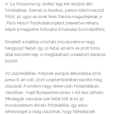
A
“La Parisienne by Sofitel”
egy két részből álló
fotókiállítás. Kiemel 22 ikonikus, párizsi nőkről készült
fotót, az 1950-es évek híres francia magazinjának, a
“Paris Match”
fotókollekciójából, beleértve néhány
képet a magazine fotósától Emanuele Scorcellettitől.
Emellett a kiállítás a kortárs művészekre is nagy
hangsúlyt fektet, így 10 fiatal, amatőr és profi fotós
által készített kép is megtalálható a kiállított darabok
között
Az utazókiállítás, melynek európai debütálása 2016.
június 8-án volt, 2016 szeptemberében kezdte meg
utazását. A londoni nagy sikere után Hollandiában,
Varsóban, majd Budapesten június 1-től lesz látható.
Mindegyik városban pár hetet tölt el ez az
évszázadokon átívelő fotókiállítás, így adva
lehetőséget a világ utazóinak, hogy felfedezzék