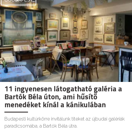
11 ingyenesen látogatható galéria a
Bartók Béla úton, ami hűsítő
menedéket kínál a kánikulában
Budapesti kultúrkörre invitálunk titeket az újbudai galériák
paradicsomába, a Bartók Béla útra.