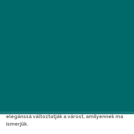
L
a Parisienne by Sofitel címmel új
fotókiállítás nyílt a Sofitel Paris Arc de
Triomphe Hotelben; Ez az új fotókiállítás
egy intim bepillantást ad a a világ egyik
legelragadóbb közösségébe, a “les
Parisiennes”-ek, vagyis azoknak a párizsi nőknek
az életébe, akik olyan ikonikussá, sikkessé és
elegánssá változtatják a várost, amilyennek ma
ismerjük.