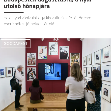
utolsó hónapjára
Ha a nyári kánikulát egy kis kulturális feltöltődésre
cserélnétek, jó helyen jártok!
GOODAPEST