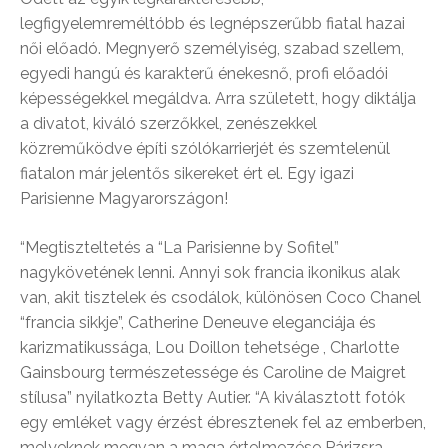
legfigyelemreméltóbb és legnépszerűbb fiatal hazai
női előadó. Megnyerő személyiség, szabad szellem,
egyedi hangú és karakterű énekesnő, profi előadói
képességekkel megáldva. Arra született, hogy diktálja
a divatot, kiváló szerzőkkel, zenészekkel
közreműködve építi szólókarrierjét és szemtelenül
fiatalon már jelentős sikereket ért el. Egy igazi
Parisienne Magyarországon!
“Megtiszteltetés a “La Parisienne by Sofitel”
nagykövetének lenni. Annyi sok francia ikonikus alak
van, akit tisztelek és csodálok, különösen Coco Chanel
“francia sikkje”, Catherine Deneuve eleganciája és
karizmatikussága, Lou Doillon tehetsége , Charlotte
Gainsbourg természetessége és Caroline de Maigret
stílusa” nyilatkozta Betty Autier. “A kiválasztott fotók
egy emléket vagy érzést ébresztenek fel az emberben,
melyeknek megvan a maga értelmezése Párizsra.