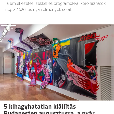
Ha emlékezetes ízekkel és programokkal koronáznátok
meg a 2026-os nyári élmények sorát.
KULT
5 kihagyhatatlan kiállítás
Budapesten augusztusra, a nyár