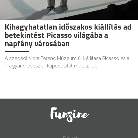
Kihagyhatatlan időszakos kiállítás ad
betekintést Picasso világába a
napfény városában
A szegedi Móra Ferenc Múzeum új kiállítása Picasso és a
magyar művészek kapcsolatát mutatja be.