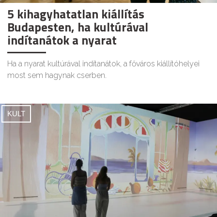
5 kihagyhatatlan kiállítás
Budapesten, ha kultúrával
indítanátok a nyarat
Ha a nyarat kultúrával indítanátok, a főváros kiállítóhelyei
most sem hagynak cserben.
KULT