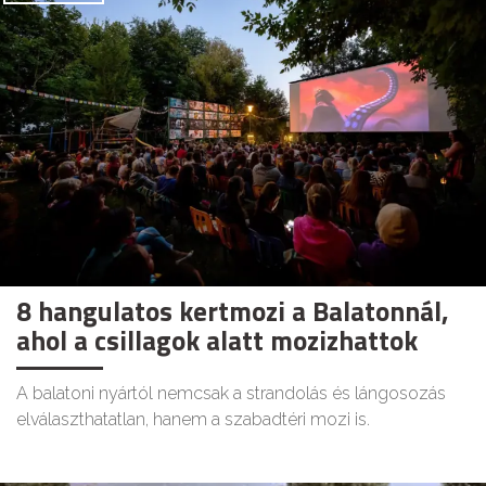
8 hangulatos kertmozi a Balatonnál,
ahol a csillagok alatt mozizhattok
A balatoni nyártól nemcsak a strandolás és lángosozás
elválaszthatatlan, hanem a szabadtéri mozi is.