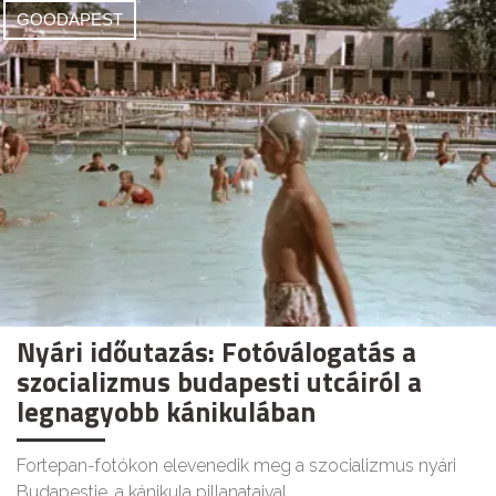
GOODAPEST
Nyári időutazás: Fotóválogatás a
szocializmus budapesti utcáiról a
legnagyobb kánikulában
Fortepan-fotókon elevenedik meg a szocializmus nyári
Budapestje, a kánikula pillanataival.