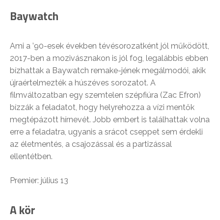
Baywatch
Ami a ’90-esek években tévésorozatként jól működött,
2017-ben a mozivásznakon is jól fog, legalábbis ebben
bízhattak a Baywatch remake-jének megálmodói, akik
újraértelmezték a húszéves sorozatot. A
filmváltozatban egy szemtelen szépfiúra (Zac Efron)
bízzák a feladatot, hogy helyrehozza a vízi mentők
megtépázott hírnevét. Jobb embert is találhattak volna
erre a feladatra, ugyanis a srácot cseppet sem érdekli
az életmentés, a csajozással és a partizással
ellentétben.
Premier: július 13
A kör