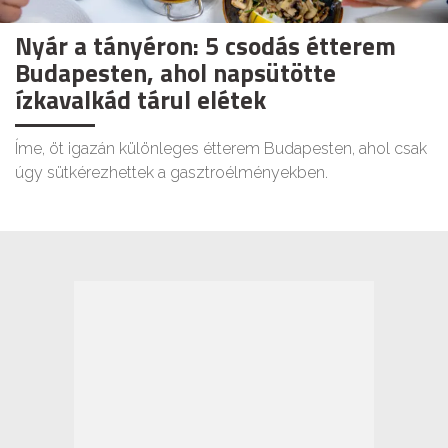
Nyár a tányéron: 5 csodás étterem
Budapesten, ahol napsütötte
ízkavalkád tárul elétek
Íme, öt igazán különleges étterem Budapesten, ahol csak
úgy sütkérezhettek a gasztroélményekben.