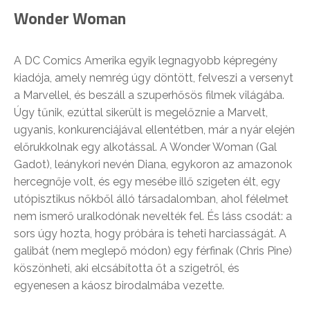
Wonder Woman
A DC Comics Amerika egyik legnagyobb képregény
kiadója, amely nemrég úgy döntött, felveszi a versenyt
a Marvellel, és beszáll a szuperhősös filmek világába.
Úgy tűnik, ezúttal sikerült is megelőznie a Marvelt,
ugyanis, konkurenciájával ellentétben, már a nyár elején
előrukkolnak egy alkotással. A Wonder Woman (Gal
Gadot), leánykori nevén Diana, egykoron az amazonok
hercegnője volt, és egy mesébe illő szigeten élt, egy
utópisztikus nőkből álló társadalomban, ahol félelmet
nem ismerő uralkodónak nevelték fel. És láss csodát: a
sors úgy hozta, hogy próbára is teheti harciasságát. A
galibát (nem meglepő módon) egy férfinak (Chris Pine)
köszönheti, aki elcsábította őt a szigetről, és
egyenesen a káosz birodalmába vezette.