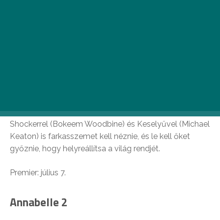
Pókember – Hazatérés
Hazatérés A Pókember 2017-es verziójában Tobey
Maguire helyett ezúttal a húszéves Tom Holland bújik a
szuperhős bőrébe. A Marvel-feldolgozásban
megálmodott Pókember korábban már feltűnt az
Amerika kapitány – Polgárháború című filmben, most
azonban a teljes történet a nagynénjével élő fiatal
tiniről fog szólni, akinek egyszerre két rosszfiúval,
Shockerrel (Bokeem Woodbine) és Keselyűvel (Michael
Keaton) is farkasszemet kell néznie, és le kell őket
győznie, hogy helyreállítsa a világ rendjét.
Premier: július 7.
Annabelle 2