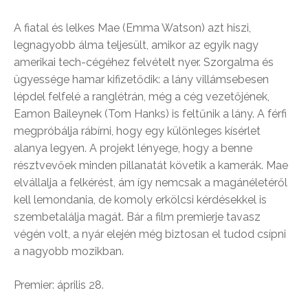
A fiatal és lelkes Mae (Emma Watson) azt hiszi,
legnagyobb álma teljesült, amikor az egyik nagy
amerikai tech-cégéhez felvételt nyer. Szorgalma és
ügyessége hamar kifizetődik: a lány villámsebesen
lépdel felfelé a ranglétrán, még a cég vezetőjének,
Eamon Baileynek (Tom Hanks) is feltűnik a lány. A férfi
megpróbálja rábírni, hogy egy különleges kísérlet
alanya legyen. A projekt lényege, hogy a benne
résztvevőek minden pillanatát követik a kamerák. Mae
elvállalja a felkérést, ám így nemcsak a magánéletéről
kell lemondania, de komoly erkölcsi kérdésekkel is
szembetalálja magát. Bár a film premierje tavasz
végén volt, a nyár elején még biztosan el tudod csípni
a nagyobb mozikban.
Premier: április 28.