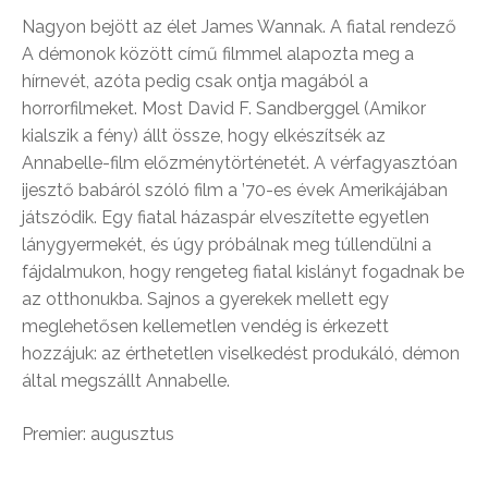
Nagyon bejött az élet James Wannak. A fiatal rendező
A démonok között című filmmel alapozta meg a
hírnevét, azóta pedig csak ontja magából a
horrorfilmeket. Most David F. Sandberggel (Amikor
kialszik a fény) állt össze, hogy elkészítsék az
Annabelle-film előzménytörténetét. A vérfagyasztóan
ijesztő babáról szóló film a ’70-es évek Amerikájában
játszódik. Egy fiatal házaspár elveszítette egyetlen
lánygyermekét, és úgy próbálnak meg túllendülni a
fájdalmukon, hogy rengeteg fiatal kislányt fogadnak be
az otthonukba. Sajnos a gyerekek mellett egy
meglehetősen kellemetlen vendég is érkezett
hozzájuk: az érthetetlen viselkedést produkáló, démon
által megszállt Annabelle.
Premier: augusztus