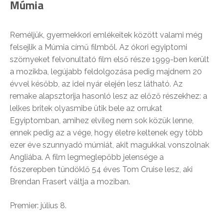
Múmia
Reméljük, gyermekkori emlékeitek között valami még
felsejlik a Múmia című filmből. Az ókori egyiptomi
szörnyeket felvonultató film első része 1999-ben került
a mozikba, legújabb feldolgozása pedig majdnem 20
évvel később, az idei nyár elején lesz látható. Az
remake alapsztorija hasonló lesz az előző részekhez: a
lelkes britek olyasmibe ütik bele az orrukat
Egyiptomban, amihez elvileg nem sok közük lenne,
ennek pedig az a vége, hogy életre keltenek egy több
ezer éve szunnyadó múmiát, akit magukkal vonszolnak
Angliába. A film legmeglepőbb jelensége a
főszerepben tündöklő 54 éves Tom Cruise lesz, aki
Brendan Frasert váltja a moziban.
Premier: július 8.