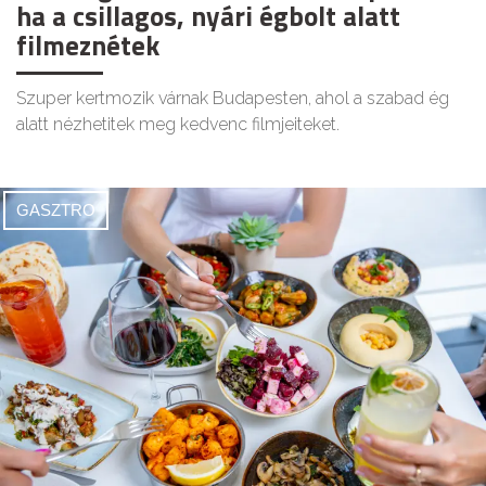
ha a csillagos, nyári égbolt alatt
filmeznétek
Szuper kertmozik várnak Budapesten, ahol a szabad ég
alatt nézhetitek meg kedvenc filmjeiteket.
GASZTRO