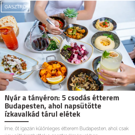
GASZTRO
Nyár a tányéron: 5 csodás étterem
Budapesten, ahol napsütötte
ízkavalkád tárul elétek
Íme, öt igazán különleges étterem Budapesten, ahol csak