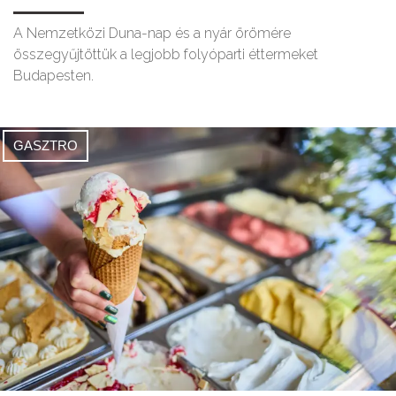
A Nemzetközi Duna-nap és a nyár örömére
összegyűjtöttük a legjobb folyóparti éttermeket
Budapesten.
GASZTRO