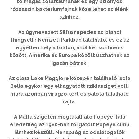
tó magas sótartalmának és egy bizonyos
rózsaszín baktériumfajnak köze lehet az élénk
színhez.
Az úgynevezett Silfra repedés az izlandi
Thingvellir Nemzeti Parkban található, és ez az
egyetlen hely a földön, ahol két kontinens
között, Amerika és Európa között úszhatnak az
igazán bátrak.
Az olasz Lake Maggiore közepén található Isola
Bella egykor egy elhagyatott sziklasziget volt,
mára azonban virágzó kert és palota található
rajta.
A Málta szigetén megtalálható Popeye-falu
eredetileg az 1980-ban forgatott Popeye című
filmhez készült. Manapság az odalátogatók