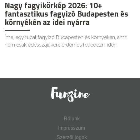
Nagy fagyikörkép 2026: 10+
fantasztikus fagyizó Budapesten és
környékén az idei nyárra
Íme, egy tucat fagyizó Budapesten és környékén, amit
nem csak édesszájúként érdemes felfedezni idén.
Rólunk
Impresszum
Szerzői jogok