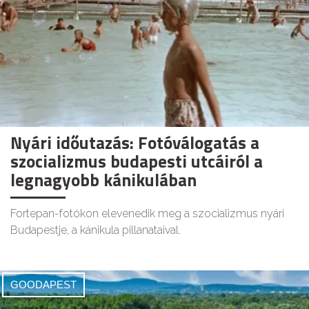
Nyári időutazás: Fotóválogatás a
szocializmus budapesti utcáiról a
legnagyobb kánikulában
Fortepan-fotókon elevenedik meg a szocializmus nyári
Budapestje, a kánikula pillanataival.
GOODAPEST