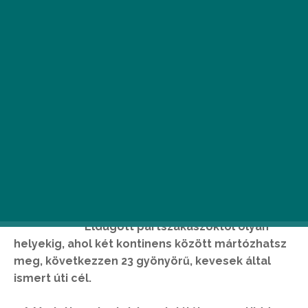
M
ég vannak szerencsére olyan
lélegzetelállító részei a világnak,
amelyet nem leptek el a turisták.
Eldugott partszakaszoktól olyan
helyekig, ahol két kontinens között mártózhatsz
meg, következzen 23 gyönyörű, kevesek által
ismert úti cél.