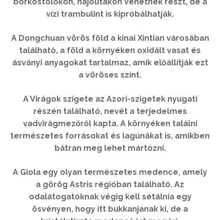
bórkóstolókon, hajóutakon vehetnek részt, de a
vízi trambulint is kipróbálhatják.
A Dongchuan vörös föld a kínai Xintian városában
található, a föld a környéken oxidált vasat és
ásványi anyagokat tartalmaz, amik előállítják ezt
a vöröses színt.
A Virágok szigete az Azori-szigetek nyugati
részén található, nevét a terjedelmes
vadvirágmezőről kapta. A környéken találni
természetes forrásokat és lagúnákat is, amikben
bátran meg lehet mártózni.
A Giola egy olyan természetes medence, amely
a görög Astris régióban található. Az
odalátogatóknak végig kell sétálnia egy
ösvényen, hogy itt bukkanjanak ki, de a