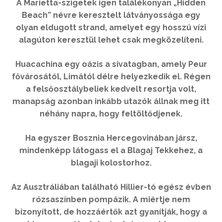
A Marietta-szigetek igen találékonyan „Hidden
Beach” névre keresztelt látványossága egy
olyan eldugott strand, amelyet egy hosszú vízi
alagúton keresztül lehet csak megközelíteni.
Huacachina egy oázis a sivatagban, amely Peur
fővárosától, Limától délre helyezkedik el. Régen
a felsőosztálybeliek kedvelt resortja volt,
manapság azonban inkább utazók állnak meg itt
néhány napra, hogy feltöltődjenek.
Ha egyszer Bosznia Hercegovinában jársz,
mindenképp látogass el a Blagaj Tekkehez, a
blagaji kolostorhoz.
Az Ausztráliában található Hillier-tó egész évben
rózsaszínben pompázik. A miértje nem
bizonyított, de hozzáértők azt gyanítják, hogy a