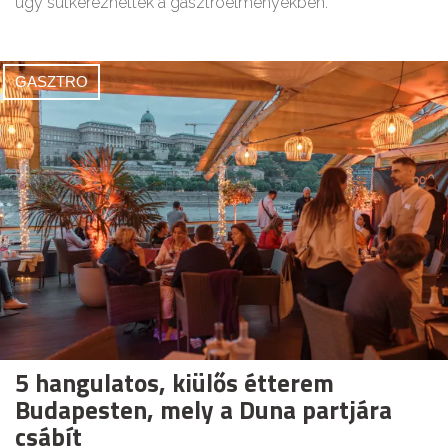
úgy sütkérezhettek a gasztroélményekben.
GASZTRO
5 hangulatos, kiülős étterem
Budapesten, mely a Duna partjára
csábít