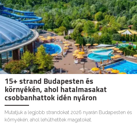
15+ strand Budapesten és
környékén, ahol hatalmasakat
csobbanhattok idén nyáron
Mutatjuk a legjobb strandokat 2026 nyarán Budapesten és
környékén, ahol lehűthetitek magatokat.