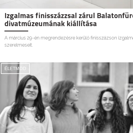
Izgalmas finisszázzsal zárul Balatonfür
divatmúzeumának kiállítása
A március 29-én megrendezésre kerülő finisszázson izgalma
szerelmeseit.
ÉLETMÓD