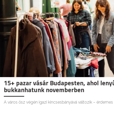
15+ pazar vásár Budapesten, ahol leny
bukkanhatunk novemberben
A város ősz végén igazi kincsesbányává változik – érdemes f