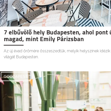
7 elbűvölő hely Budapesten, ahol pont
magad, mint Emily Párizsban
Az új évad örömére összeszedtük, melyik helyszínek idéz
világát Budapesten.
GOODAPEST