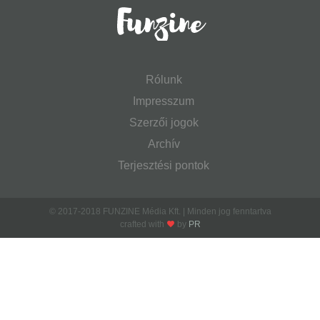
Rólunk
Impresszum
Szerzői jogok
Archív
Terjesztési pontok
© 2017-2018 FUNZINE Média Kft. | Minden jog fenntartva
crafted with
by
PR