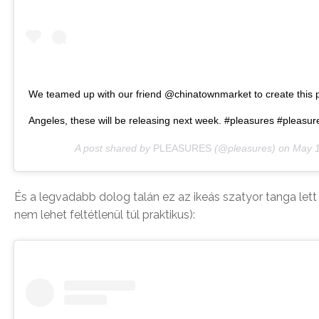
We teamed up with our friend @chinatownmarket to create this 
Angeles, these will be releasing next week. #pleasures #pleas
A post shared by
PLEASURES
(@pleasures) on
May 1
És a legvadabb dolog talán ez az ikeás szatyor tanga let
nem lehet feltétlenül túl praktikus):