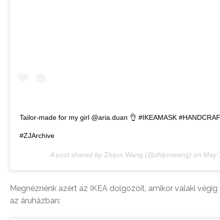
Tailor-made for my girl @aria.duan 👌 #IKEAMASK #HANDC
#ZJArchive
A post shared by
Zhijun Wang
(@zhijunwang) on
May 
Megnéznénk azért az IKEA dolgozóit, amikor valaki végig
az áruházban: