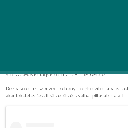
kreatívabbnál kreatív ötletekkel a világhálót, persze mind
kiindulva.
Nem tudjuk, hogy ki készítette és hol volt az első IKEA sz
napig ezeket a képeket találjuk, ötletesebbnél ötletesebb
szatyrot. Szaladjunk végig, mik is készültek.
Az Adidas Yeezy Boost 350 cipőjét sem kerülhette el az I
azonnal magára is húzna:
https://www.instagram.com/p/BT1oE1UFfa0/
De mások sem szenvedtek hiányt cipőkészítés kreativitásb
akár tökéletes fesztivál kellékké is válhat pillanatok alatt: