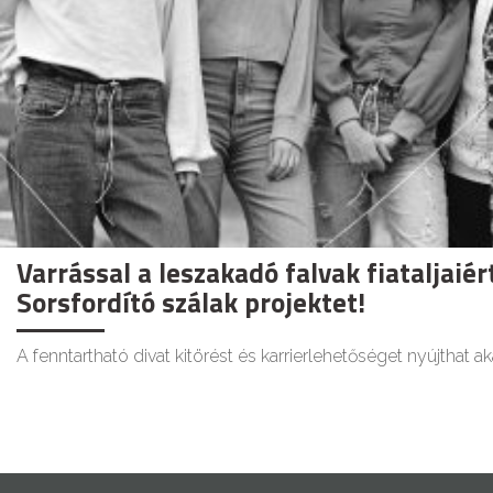
Varrással a leszakadó falvak fiataljaié
Sorsfordító szálak projektet!
A fenntartható divat kitörést és karrierlehetőséget nyújthat aká