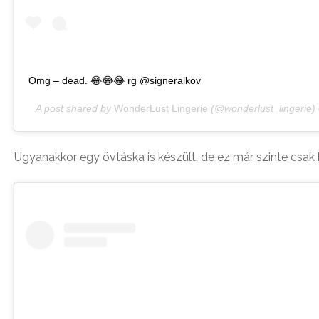
Omg – dead. 😂😂😂 rg @signeralkov
A post shared by
WonderLust Lingerie
(@wonderlust_lingerie)
Ugyanakkor egy övtáska is készült, de ez már szinte csak 