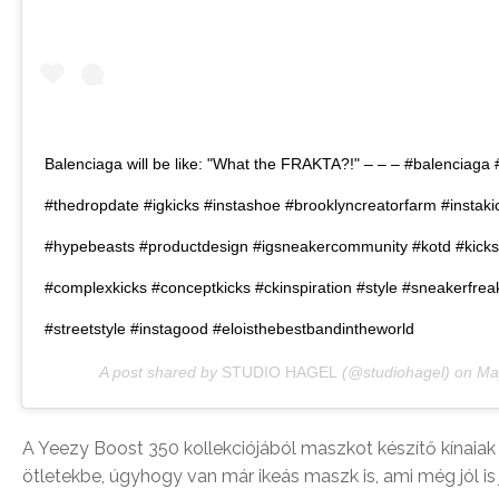
Balenciaga will be like: "What the FRAKTA?!" – – – #balenciaga #
#thedropdate #igkicks #instashoe #brooklyncreatorfarm #instak
#hypebeasts ‪#productdesign‬ #igsneakercommunity‬ #kotd #kicks
#complexkicks #conceptkicks #ckinspiration #style #sneakerfrea
#streetstyle #instagood #eloisthebestbandintheworld
A post shared by
STUDIO HAGEL
(@studiohagel) on
Ma
A Yeezy Boost 350 kollekciójából maszkot készítő kínaia
ötletekbe, úgyhogy van már ikeás maszk is, ami még jól is 