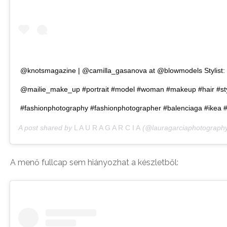
@knotsmagazine | @camilla_gasanova at @blowmodels Stylist:
@mailie_make_up #portrait #model #woman #makeup #hair #sty
#fashionphotography #fashionphotographer #balenciaga #ikea #
A post shared by
L A U R A G A R C I A
(@lauragarciaphotograph
A menő fullcap sem hiányozhat a készletből: