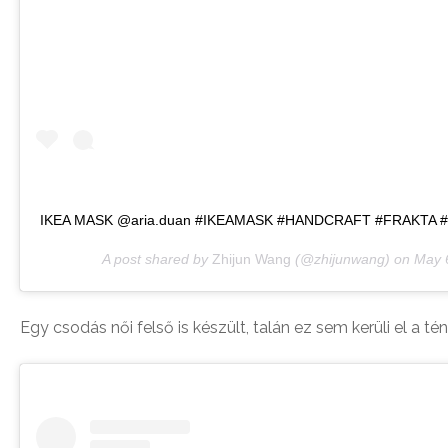
IKEA MASK @aria.duan #IKEAMASK #HANDCRAFT #FRAKTA
A post shared by
Zhijun Wang
(@zhijunwang) on
May 
Egy csodás női felső is készült, talán ez sem kerüli el a té