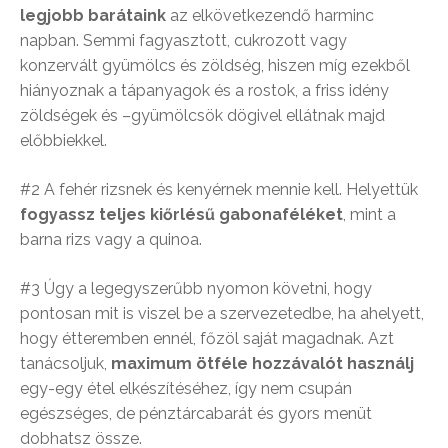
legjobb barátaink
az elkövetkezendő harminc
napban. Semmi fagyasztott, cukrozott vagy
konzervált gyümölcs és zöldség, hiszen míg ezekből
hiányoznak a tápanyagok és a rostok, a friss idény
zöldségek és –gyümölcsök dögivel ellátnak majd
előbbiekkel.
#2 A fehér rizsnek és kenyérnek mennie kell. Helyettük
fogyassz teljes kiőrlésű gabonaféléket
, mint a
barna rizs vagy a quinoa.
#3 Úgy a legegyszerűbb nyomon követni, hogy
pontosan mit is viszel be a szervezetedbe, ha ahelyett,
hogy étteremben ennél, főzöl saját magadnak. Azt
tanácsoljuk,
maximum ötféle hozzávalót használj
egy-egy étel elkészítéséhez, így nem csupán
egészséges, de pénztárcabarát és gyors menüt
dobhatsz össze.