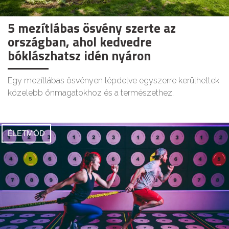
5 mezítlábas ösvény szerte az
országban, ahol kedvedre
bóklászhatsz idén nyáron
Egy mezítlábas ösvényen lépdelve egyszerre kerülhettek
közelebb önmagatokhoz és a természethez.
ÉLETMÓD