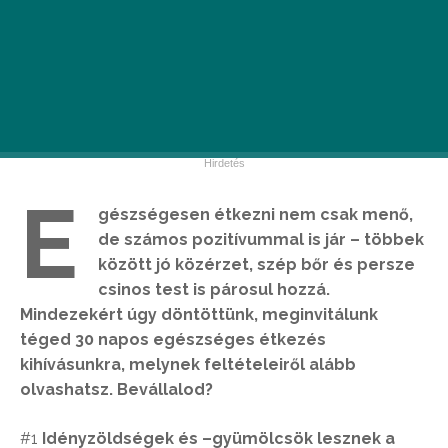
E
gészségesen étkezni nem csak menő,
de számos pozitívummal is jár – többek
között jó közérzet, szép bőr és persze
csinos test is párosul hozzá.
Mindezekért úgy döntöttünk, meginvitálunk
téged 30 napos egészséges étkezés
kihívásunkra, melynek feltételeiről alább
olvashatsz. Bevállalod?
#1
Idényzöldségek és –gyümölcsök lesznek a