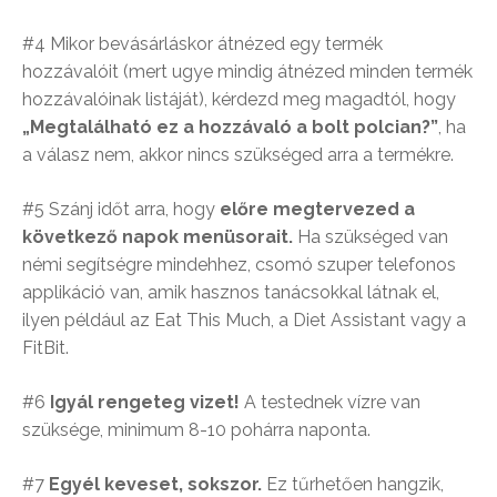
#4 Mikor bevásárláskor átnézed egy termék
hozzávalóit (mert ugye mindig átnézed minden termék
hozzávalóinak listáját), kérdezd meg magadtól, hogy
„Megtalálható ez a hozzávaló a bolt polcian?”
, ha
a válasz nem, akkor nincs szükséged arra a termékre.
#5 Szánj időt arra, hogy
előre megtervezed a
következő napok menüsorait.
Ha szükséged van
némi segítségre mindehhez, csomó szuper telefonos
applikáció van, amik hasznos tanácsokkal látnak el,
ilyen például az Eat This Much, a Diet Assistant vagy a
FitBit.
#6
Igyál rengeteg vizet!
A testednek vízre van
szüksége, minimum 8-10 pohárra naponta.
#7
Egyél keveset, sokszor.
Ez tűrhetően hangzik,