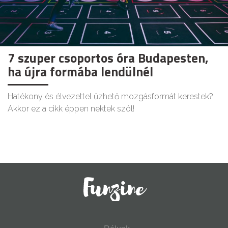
7 szuper csoportos óra Budapesten,
ha újra formába lendülnél
Hatékony és élvezettel űzhető mozgásformát kerestek?
Akkor ez a cikk éppen nektek szól!