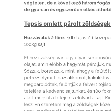
végtelen, de a következő három fogás 
de gyorsan és egyszerűen elkészíthetőe
Tepsis omlett párolt zöldségek
Hozzávalók 2 főre:
4db tojás / 1 közepe
10dkg sajt
Ehhez szükség van egy olyan serpenyőre
olajat, amin előbb a hagymát pároljuk, ma
Sózzuk, borsozzuk, mint, ahogy a felütött
petrezselymet, bazsalikomot, kakukkfüve
megpárolódtak, felöntjük a felvert tojások
tetejére a kedvenc sajtunkat, és 180 fok
alatt megsül a teteje és elolvad a sajt. 
lesz. Én szeretem még a zöldségek közé pá