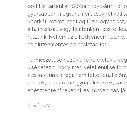
boltit is tartani a hűtőben, így bármikor
gyorsabban megvan, mert csak fel kell sz
uborkát, retket, esetleg főzni egy tojást,
a humusszal, vagy falatonként összeilles
részünk. Nekem az a kedvencem, pláne, h
és gluténmentes palacsintapitát!
Természetesen ezek a fenti ételek a végt
kísérletezni, hogy még véletlenül se for
visszatérünk a régi, nem feltétlenül előn
ajánlok, a cukrozott gyümölcslevek, káv
egészségre törekedni, és minden nap jól é
Kovács M