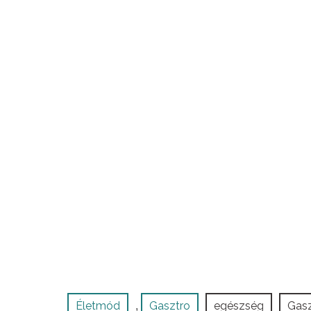
Életmód
Gasztro
egészség
Gasz
,