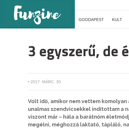
GOODAPEST
KULT
3 egyszerű, de 
•
2017. MÁRC. 30.
Volt idő, amikor nem vettem komolyan 
unalmas szendvicsekkel indítottam a n
viszont már – hála a barátnőm életmó
megélni, méghozzá laktató, tápláló, n