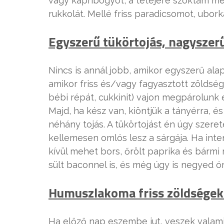
vagy kapribogyót, a tetejére szoktam még
rukkolát. Mellé friss paradicsomot, uborká
Egyszerű tükörtojás, nagyszer
Nincs is annál jobb, amikor egyszerű ala
amikor friss és/vagy fagyasztott zöldsége
bébi répát, cukkinit) vajon megpárolunk e
Majd, ha kész van, kiöntjük a tányérra, 
néhány tojás. A tükörtojást én úgy szeret
kellemesen omlós lesz a sárgája. Ha inte
kívül mehet bors, őrölt paprika és bár
sült baconnel is, és még úgy is negyed ó
Humuszlakoma friss zöldségek
Ha előző nap eszembe jut, veszek valami 