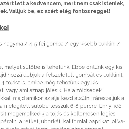
azért lett a kedvencem, mert nem csak isteniek,
k. Valljuk be, ez azért elég fontos reggel!
kel
s hagyma / 4-5 fej gomba / egy kisebb cukkini /
, melyet sütőbe is tehetünk. Ebbe öntünk egy kis
jd hozzá dobjuk a felszeletelt gombát és cukkinit.
 4 tojást is, amibe még tehetünk egy kis
t, vagy ami aznap jólesik. Ha a zöldségek
kal, majd amikor az alja kezd átsülni, ráreszeljük a
ra melegített sütőbe tesszük 6-8 percre. Ennyi idő
Kicsit megemelkedik a tojás és kellemesen légies
rolni a retket, uborkát, kaliforniai paprikát, olíva-