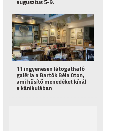
augusztus 5-9.
11 ingyenesen látogatható
galéria a Bartók Béla úton,
ami hűsítő menedéket kínál
a kánikulában