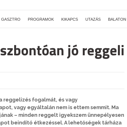
GASZTRO
PROGRAMOK
KIKAPCS
UTAZÁS
BALATON
észbontóan jó reggeli
a reggelizés fogalmát, és vagy
apot, vagy egyáltalán nem is ettem semmit. Ma
djának – minden reggelt igyekszem ünnepélyesen
apot beindító étkezéssel. A lehetőségek tárháza