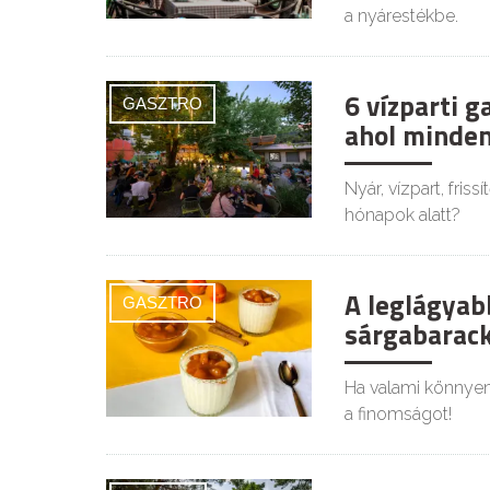
a nyárestékbe.
6 vízparti 
GASZTRO
ahol minden
Nyár, vízpart, fris
hónapok alatt?
A leglágyabb
GASZTRO
sárgabarack
Ha valami könnyen 
a finomságot!