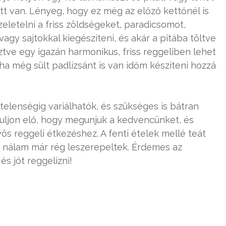
 ott van. Lényeg, hogy ez még az előző kettőnél is
eletelni a friss zöldségeket, paradicsomot,
 vagy sajtokkal kiegészíteni, és akár a pitába töltve
ztve egy igazán harmonikus, friss reggeliben lehet
a még sült padlizsánt is van időm készíteni hozzá
elenségig variálhatók, és szükséges is bátran
duljon elő, hogy megunjuk a kedvencünket, és
yös reggeli étkezéshez. A fenti ételek mellé teát
é nálam már rég leszerepeltek. Érdemes az
s jót reggelizni!