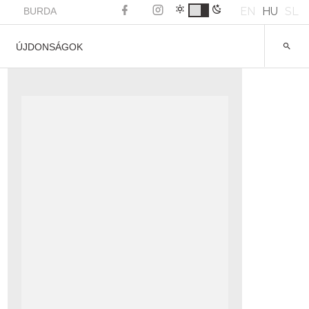
EN
HU
SL
BURDA
ÚJDONSÁGOK