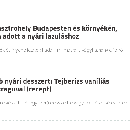
gasztrohely Budapesten és környékén,
 adott a nyári lazuláshoz
sítők és ínyenc falatok hada – mi másra is vágyhatnánk a forró
 nyári desszert: Tejberizs vaníliás
raguval (recept)
elkészíthető, egyszerű desszertre vágytok, készítsétek el ezt