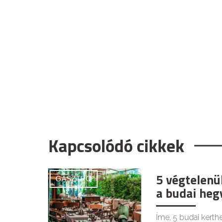
Kapcsolódó cikkek
5 végtelenü
GASZTRO
a budai heg
Íme, 5 budai kerth