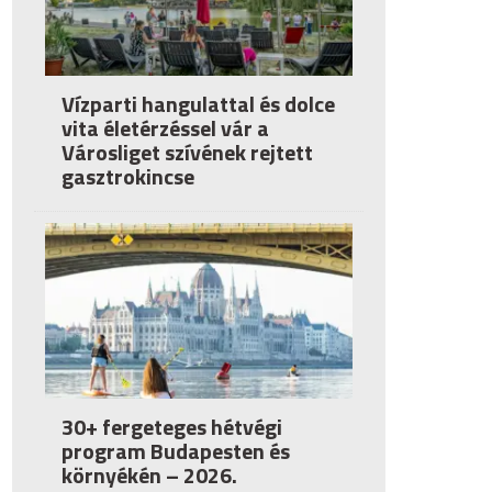
Vízparti hangulattal és dolce
vita életérzéssel vár a
Városliget szívének rejtett
gasztrokincse
30+ fergeteges hétvégi
program Budapesten és
környékén – 2026.