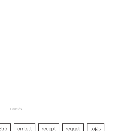
tró
omlett
recept
reggeli
tojás