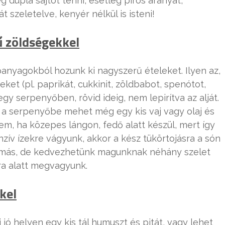
 dupla sajtot tenni, esetleg piros aranyat,
t szeletelve, kenyér nélkül is isteni!
ű zöldségekkel
panyagokból hozunk ki nagyszerű ételeket. Ilyen az,
ket (pl. paprikát, cukkinit, zöldbabot, spenótot,
gy serpenyőben, rövid ideig, nem lepirítva az alját.
és a serpenyőbe mehet még egy kis vaj vagy olaj és
em, ha közepes lángon, fedő alatt készül, mert így
nzív ízekre vágyunk, akkor a kész tükörtojásra a són
mi más, de kedvezhetünk magunknak néhány szelet
ra alatt megvagyunk.
kel
jó helyen egy kis tál humuszt és pitát, vagy lehet