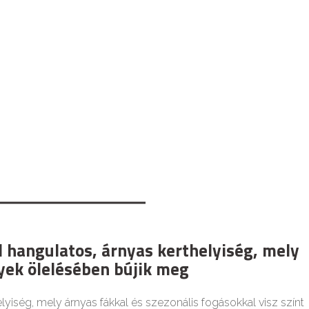
l hangulatos, árnyas kerthelyiség, mely
yek ölelésében bújik meg
elyiség, mely árnyas fákkal és szezonális fogásokkal visz színt