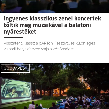
Ingyenes klasszikus zenei koncertek
töltik meg muzsikával a balatoni
nyárestéket
Visszatér a Klassz a pARTon! Fesztivál és különleges
vízparti helyszíneken várja a közönséget.
GOODAPEST