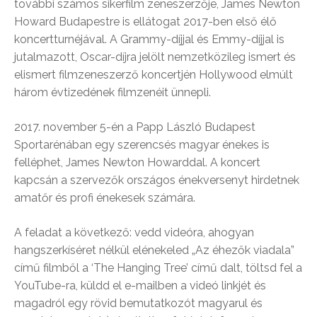
további számos sikerfilm zeneszerzője, James Newton
Howard Budapestre is ellátogat 2017-ben első élő
koncertturnéjával. A Grammy-díjjal és Emmy-díjjal is
jutalmazott, Oscar-díjra jelölt nemzetközileg ismert és
elismert filmzeneszerző koncertjén Hollywood elmúlt
három évtizedének filmzenéit ünnepli.
2017. november 5-én a Papp László Budapest
Sportarénában egy szerencsés magyar énekes is
felléphet, James Newton Howarddal. A koncert
kapcsán a szervezők országos énekversenyt hirdetnek
amatőr és profi énekesek számára.
A feladat a következő: vedd videóra, ahogyan
hangszerkíséret nélkül elénekeled „Az éhezők viadala”
című filmből a ‘The Hanging Tree’ című dalt, töltsd fel a
YouTube-ra, küldd el e-mailben a videó linkjét és
magadról egy rövid bemutatkozót magyarul és