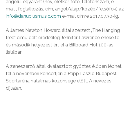
angolul egyaránt (név, életkor, fotó, telefonszám, e-
mail , foglalkozás, cím, angol/alap/közép/felsőfok) az
info@danubiusmusic.com
e-mail címre 2017.07.30-ig.
A James Newton Howard által szerzett „The Hanging
tree” című dalt eredetileg Jennifer Lawrence énekelte
és második helyezést ért el a Billboard Hot 100-as
listában.
A zeneszerző által kiválasztott győztes élőben léphet
fel a novemberi koncertjén a Papp László Budapest
Sportaréna hatalmas közönsége előtt. A nevezés
díjtalan.