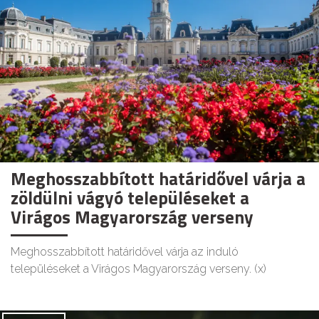
Meghosszabbított határidővel várja a
zöldülni vágyó településeket a
Virágos Magyarország verseny
Meghosszabbított határidővel várja az induló
településeket a Virágos Magyarország verseny. (x)