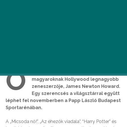
O
rszágos énekversenyt hirdet a
magyaroknak Hollywood legnagyobb
zeneszerzője, James Newton Howard.
Egy szerencsés a világsztárral együtt
léphet fel novemberben a Papp László Budapest
Sportarénában.
A „Micsoda nő!”, „Az éhezők viadala”, “Harry Potter” és