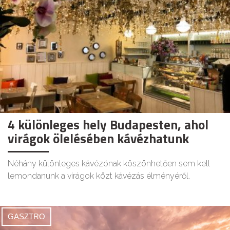
4 különleges hely Budapesten, ahol
virágok ölelésében kávézhatunk
Néhány különleges kávézónak köszönhetően sem kell
lemondanunk a virágok közt kávézás élményéről.
GASZTRO