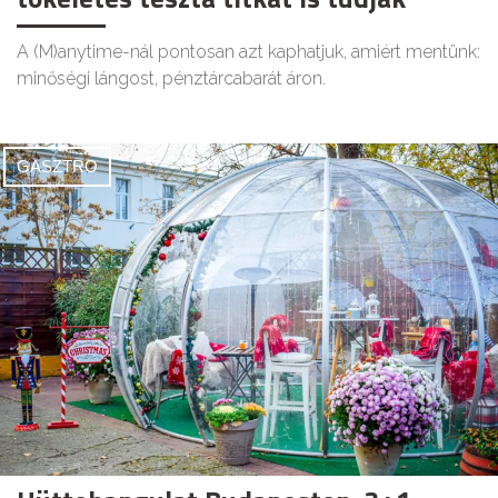
A (M)anytime-nál pontosan azt kaphatjuk, amiért mentünk:
minőségi lángost, pénztárcabarát áron.
GASZTRO