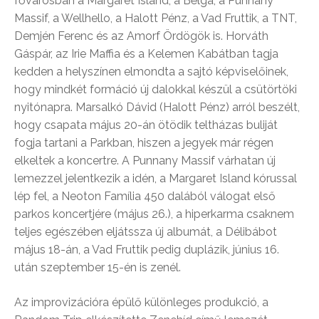
fővárosban a Margaret Island, a Bëlga, a Punnany
Massif, a Wellhello, a Halott Pénz, a Vad Fruttik, a TNT,
Demjén Ferenc és az Amorf Ördögök is. Horváth
Gáspár, az Irie Maffia és a Kelemen Kabátban tagja
kedden a helyszínen elmondta a sajtó képviselőinek,
hogy mindkét formáció új dalokkal készül a csütörtöki
nyitónapra. Marsalkó Dávid (Halott Pénz) arról beszélt,
hogy csapata május 20-án ötödik teltházas buliját
fogja tartani a Parkban, hiszen a jegyek már régen
elkeltek a koncertre. A Punnany Massif várhatan új
lemezzel jelentkezik a idén, a Margaret Island kórussal
lép fel, a Neoton Família 450 dalából válogat első
parkos koncertjére (május 26.), a hiperkarma csaknem
teljes egészében eljátssza új albumát, a Délibábot
május 18-án, a Vad Fruttik pedig duplázik, június 16.
után szeptember 15-én is zenél.
Az improvizációra épülő különleges produkció, a