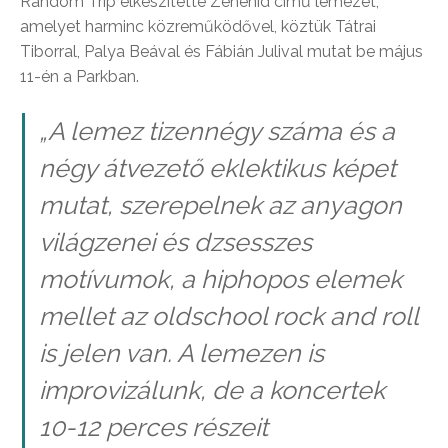
Random Trip elkészítette Zenehíd című lemezét,
amelyet harminc közreműködővel, köztük Tátrai
Tiborral, Palya Beával és Fábián Julival mutat be május
11-én a Parkban.
„A lemez tizennégy száma és a
négy átvezető eklektikus képet
mutat, szerepelnek az anyagon
világzenei és dzsesszes
motívumok, a hiphopos elemek
mellet az oldschool rock and roll
is jelen van. A lemezen is
improvizálunk, de a koncertek
10-12 perces részeit