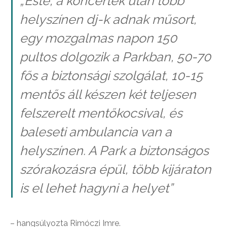
„Este, a koncertek után több
helyszínen dj-k adnak műsort,
egy mozgalmas napon 150
pultos dolgozik a Parkban, 50-70
fős a biztonsági szolgálat, 10-15
mentős áll készen két teljesen
felszerelt mentőkocsival, és
baleseti ambulancia van a
helyszínen. A Park a biztonságos
szórakozásra épül, több kijáraton
is el lehet hagyni a helyet”
– hangsúlyozta Rimóczi Imre.