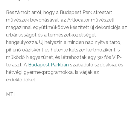
Beszámolt arról, hogy a Budapest Park streetart
művészek bevonásával, az Artlocator művészeti
magazinnal együttműködve készített új dekorációja az
urbánusságot és a természetközeliséget
hangsúlyozza. Új helyszín a minden nap nyitva tartó,
pihenő oázisként és hetente kétszer kertmoziként is
működő Nagyszünet, és létrehoztak egy 30 fős VIP-
teraszt. A
Budapest Parkban
szabaduló szobákkal és
hétvégi gyermekprogramokkal is várják az
érdeklődőket.
MTI