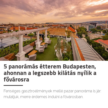
5 panorámás étterem Budapesten,
ahonnan a legszebb kilátás nyílik a
fővárosra
Fenséges gasztroélmények mellé pazar panoráma is jár:
mutatjuk, merre érdemes indulni a fővárosban.