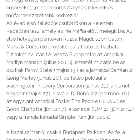
embereket, „minden korosztálynak, ízlésnek és
műfajnak szeretnénk kedvezni.”
Az évad első fellépője csütörtökön a Kelemen
Kabátban lesz, amely az Irie Maffia előtt melegít be. Az
első hétvégén pénteken Rúzsa Magdi, szombaton
Majka & Curtis élő produkciója látható és hallható.
Tizenkét év után tér vissza Budapestre az amerikai
Marilyn Manson (július 20.), új lemezét mutatja be az
osztrák Parov Stelar (május 13.) és a jamaicai Damian Jr
Gong Marley (június 20.), de fellép például a
washingtoni Thievery Corporation (június 21.), a német
Scooter (május 27.), a svájci Dj Bobo (szeptember 16.),
az egyaránt amerikai Foster The People (július 4.) és
Good Charlotte (június 17.), a kanadai SUM 41 (június 14.)
vagy a francia kanadai Simple Plan (június 13.).
A hazai színtérről csak a Budapest Parkban lép fel a