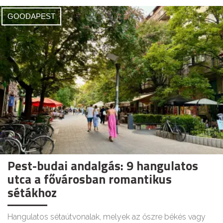
GOODAPEST
Pest-budai andalgás: 9 hangulatos
utca a fővárosban romantikus
sétákhoz
Hangulatos sétaútvonalak, melyek az őszre békés vagy