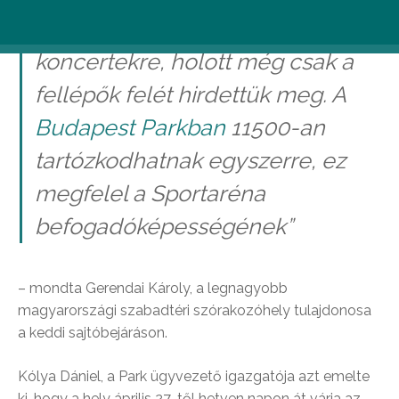
elővételben eladtunk az idei
koncertekre, holott még csak a
fellépők felét hirdettük meg. A
Budapest Parkban
11500-an
tartózkodhatnak egyszerre, ez
megfelel a Sportaréna
befogadóképességének”
– mondta Gerendai Károly, a legnagyobb
magyarországi szabadtéri szórakozóhely tulajdonosa
a keddi sajtóbejáráson.
Kólya Dániel, a Park ügyvezető igazgatója azt emelte
ki, hogy a hely április 27-től hetven napon át várja az