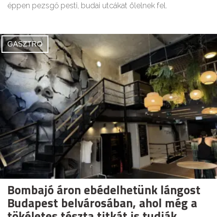
éppen pezsgő pesti, budai utcákat ölelnek fel.
GASZTRO
Bombajó áron ebédelhetünk lángost
Budapest belvárosában, ahol még a
tökéletes tészta titkát is tudják