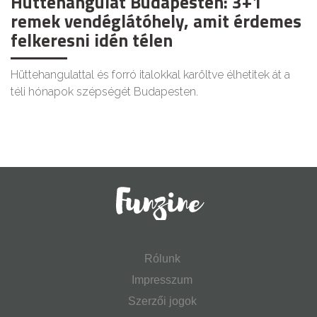
Hüttehangulat Budapesten: 3+1
remek vendéglátóhely, amit érdemes
felkeresni idén télen
Hüttehangulattal és forró italokkal karöltve élhetitek át a
téli hónapok szépségét Budapesten.
Rólunk
Impresszum
Szerzői jogok