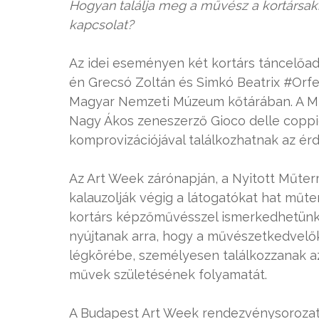
Hogyan találja meg a művész a kortársak
kapcsolat?
Az idei eseményen két kortárs táncelőadás
én Grecsó Zoltán és Simkó Beatrix #Orfe
Magyar Nemzeti Múzeum kőtárában. A M
Nagy Ákos zeneszerző Gioco delle coppie
komprovizációjával találkozhatnak az ér
Az Art Week zárónapján, a Nyitott Műt
kalauzolják végig a látogatókat hat mű
kortárs képzőművésszel ismerkedhetünk 
nyújtanak arra, hogy a művészetkedvelő
légkörébe, személyesen találkozzanak az 
művek születésének folyamatát.
A Budapest Art Week rendezvénysorozatban