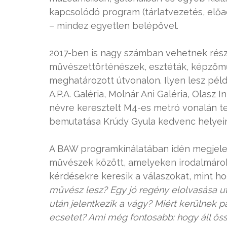
kapcsolódó program (tárlatvezetés, elő
– mindez egyetlen belépővel.
2017-ben is nagy számban vehetnek rész
művészettörténészek, esztéták, képzőmű
meghatározott útvonalon. Ilyen lesz pél
A.P.A. Galéria, Molnár Ani Galéria, Olasz
névre keresztelt M4-es metró vonalán tet
bemutatása Krúdy Gyula kedvenc helyein
A BAW programkínálatában idén megjelen
művészek között, amelyeken irodalmáro
kérdésekre keresik a válaszokat, mint h
művész lesz? Egy jó regény elolvasása ut
után jelentkezik a vágy? Miért kerülnek p
ecsetet? Ami még fontosabb: hogy áll ös