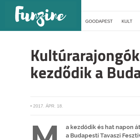
GOODAPEST
KULT
Kultúrarajongók
kezdődik a Bud
•
2017. ÁPR. 18.
M
a kezdődik és hat napon á
a Budapesti Tavaszi Feszt