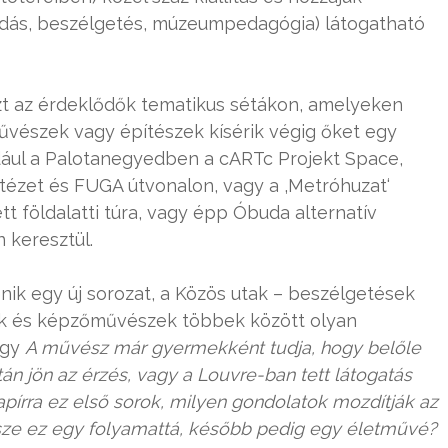
adás, beszélgetés, múzeumpedagógia) látogatható
t az érdeklődők tematikus sétákon, amelyeken
vészek vagy építészek kísérik végig őket egy
dául a Palotanegyedben a cARTc Projekt Space,
 Intézet és FUGA útvonalon, vagy a ‚Metróhuzat‘
t földalatti túra, vagy épp Óbuda alternatív
 keresztül.
ik egy új sorozat, a Közös utak – beszélgetések
k és képzőművészek többek között olyan
ogy
A művész már gyermekként tudja, hogy belőle
án jön az érzés, vagy a Louvre-ban tett látogatás
apírra ez első sorok, milyen gondolatok mozdítják az
sze ez egy folyamattá, később pedig egy életművé?