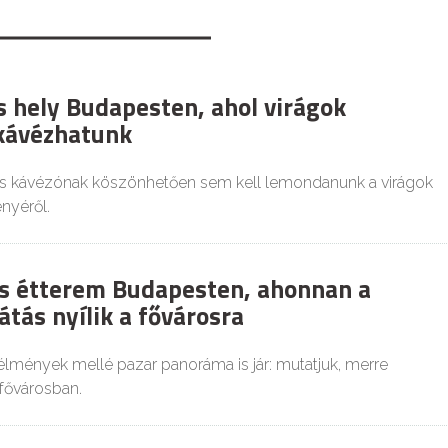
s hely Budapesten, ahol virágok
kávézhatunk
s kávézónak köszönhetően sem kell lemondanunk a virágok
nyéről.
s étterem Budapesten, ahonnan a
átás nyílik a fővárosra
lmények mellé pazar panoráma is jár: mutatjuk, merre
fővárosban.