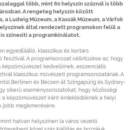
zalaggal több, mint 60 helyszín száznál is több
árosban. A rengeteg helyszín között
a, a Ludwig Múzeum, a Kassák Múzeum, a Várfok
helyszínek által rendezett programokon felül a
 színesíti a programkínálatot.
egyedülálló, klasszikus és kortárs
esztivál. A programsorozat célkitűzése az, hogy
 a képzőművészet kedvelőinek, esszenciális
ztivál klasszikus művészeti programsorozatának. A
ontól Berlinen és Bécsen át Szingapúrig és Sydney-
agy sikerű eseménysorozatokat, hogy közösségi
t a képzőművészet iránt érdeklődőknek a helyi
ik jobb megismerésére.
int hatvan helyszínen (a város vezető
ótereiben) közel száz kiállítás és hozzájuk