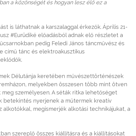
ban a közönségét és hogyan lesz élő ez a
t is láthatnak a karszalaggal érkezők. Április 21-
usz #Eurüdiké előadásból adnak elő részletet a
űcsarnokban pedig Feledi János táncművész és
 című tánc és elektroakusztikus
deklődők.
ermek Délutánja keretében művészettörténészek
teremházon, melyekben összesen több mint ötven
meg személyesen. A séták ritka lehetőséget
k betekintés nyerjenek a műtermek kreatív
alkotókkal, megismerjék alkotási technikájukat, a
 szereplő összes kiállításra és a kiállításokat