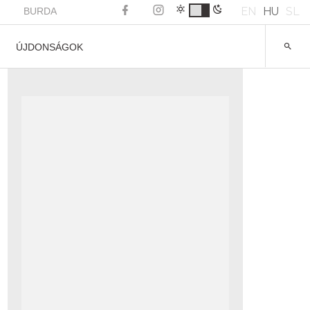
EN
HU
SL
BURDA
ÚJDONSÁGOK