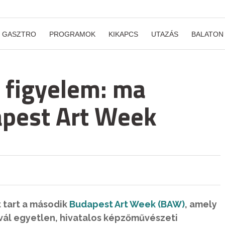
GASZTRO
PROGRAMOK
KIKAPCS
UTAZÁS
BALATON
 figyelem: ma
apest Art Week
t tart a második
Budapest Art Week (BAW)
, amely
ivál egyetlen, hivatalos képzőművészeti