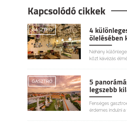
Kapcsolódó cikkek
4 különlege
GASZTRO
ölelésében 
Néhány különlege
közt kávézás élmé
5 panorámá
GASZTRO
legszebb kil
Fenséges gasztroé
érdemes indulni a 