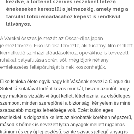
kezdve, a történet szerves részeként létező
énekeseken keresztül a jelmezekig, amely még a
társulat többi előadásához képest is rendkívül
látványos.
A Varekai összes jelmezét az Oscar-díjas japán
jelmeztervező, Eiko Ishioka tervezte, aki tucatnyi film mellett
kiemelkedő színházi előadásokhoz, operákhoz is tervezett
ruhákat pályafutása során, sőt, még Björk néhány
emlékezetes fellépőruháját is neki köszönhetjük.
Eiko Ishioka élete egyik nagy kihívásának nevezi a Cirque du
Soleil társulatával történt közös munkát, hiszen azontúl, hogy
egy markáns vizuális világot kellett létrehoznia, az elsődleges
szempont minden szereplőnél a biztonság, kényelem és minél
szabadabb mozgás lehetősége volt. Ezért különleges
textilekkel is dolgoznia kellett: az akrobaták körében népszerű,
második bőrnek is nevezett lycra anyagok mellett rugalmas
titánium és egy új fejlesztésű, szinte szivacs jellegű anyag is