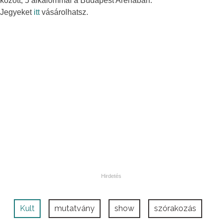
között, 5 alkalommal a Budapest Arénában.
Jegyeket
itt
vásárolhatsz.
Kult
mutatvány
show
szórakozás