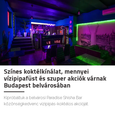
Színes koktélkínálat, mennyei
vízipipafüst és szuper akciók várnak
Budapest belvárosában
Kipróbáltuk a belvárosi Paradise Shisha Bar
közönségkedvenc vízipipás-koktélos akcióját.