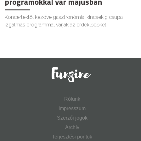
programokkal vár májusban
Koncertektől kezdve gasztronómiai kincsekig csupa
izgalmas programmal várják az érdeklődőket.
Rólunk
Impresszum
Szerzői jogok
Archív
Terjesztési pontok