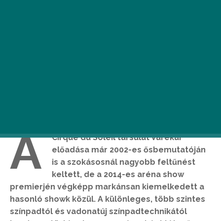
Kálló Péter
A
Cirque du Soleil társulat Varekai
előadása már 2002-es ősbemutatóján
is a szokásosnál nagyobb feltűnést
keltett, de a 2014-es aréna show
premierjén végképp markánsan kiemelkedett a
hasonló showk közül. A különleges, több szintes
színpadtól és vadonatúj színpadtechnikától