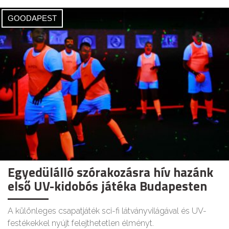
GOODAPEST
Egyedülálló szórakozásra hív hazánk
első UV-kidobós játéka Budapesten
A különleges csapatjáték sci-fi látványvilágával és UV-
festékekkel nyújt felejthetetlen élményt.