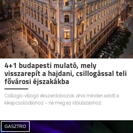
4+1 budapesti mulató, mely
visszarepít a hajdani, csillogással teli
fővárosi éjszakákba
Csillogó-villogó ékszerdobozok, ahol minden adott a
kikapcsolódáshoz – na meg az időutazáshoz.
GASZTRO