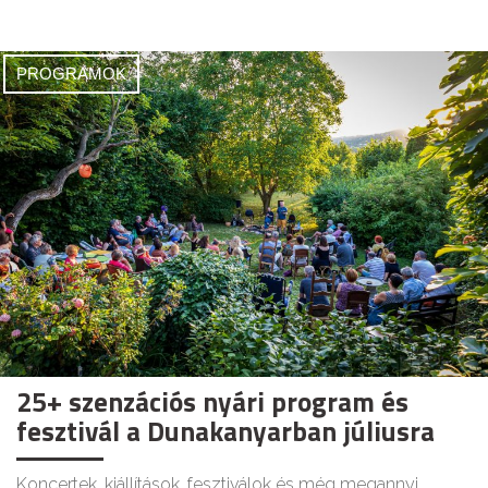
PROGRAMOK
25+ szenzációs nyári program és
fesztivál a Dunakanyarban júliusra
Koncertek, kiállítások, fesztiválok és még megannyi