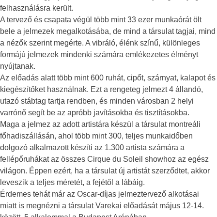
felhasználásra került.
A tervező és csapata végül több mint 33 ezer munkaórát ölt
bele a jelmezek megalkotásába, de mind a társulat tagjai, mind
a nézők szerint megérte. A vibráló, élénk színű, különleges
formájú jelmezek mindenki számára emlékezetes élményt
nyújtanak.
Az előadás alatt több mint 600 ruhát, cipőt, szárnyat, kalapot és
kiegészítőket használnak. Ezt a rengeteg jelmezt 4 állandó,
utazó stábtag tartja rendben, és minden városban 2 helyi
varrónő segít be az apróbb javításokba és tisztításokba.
Maga a jelmez az adott artistára készül a társulat montreáli
főhadiszállásán, ahol több mint 300, teljes munkaidőben
dolgozó alkalmazott készíti az 1.300 artista számára a
fellépőruhákat az összes Cirque du Soleil showhoz az egész
világon. Éppen ezért, ha a társulat új artistát szerződtet, akkor
leveszik a teljes méretét, a fejétől a lábáig.
Érdemes tehát már az Oscar-díjas jelmeztervező alkotásai
miatt is megnézni a társulat Varekai előadását május 12-14.