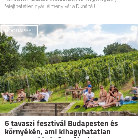
felejthetetlen nyári élmény vár a Dunánál!
GOODAPEST
6 tavaszi fesztivál Budapesten és
környékén, ami kihagyhatatlan