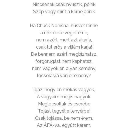
Nincsenek csak nyuszik, pónik
Szép vagy mint a kernelpánik
Ha Chuck Norrisnál húsvét lenne,
a nők élete véget érne,
nem azért, mert azt akarja,
csak túl erős a villám karja!
De bennem azért megbízhatsz,
forgórúgást nem kaphatsz,
nem vagyok én olyan kemény,
locsolásra van e remény?
Igaz, hogy én mókás vagyok,
A vágyaim mégis nagyok:
Meglocsollak és cserébe
Tojást tegyél e tenyérbe!
Csak tojással be nem érem,
Az ÁFÁ-val együtt kérem.