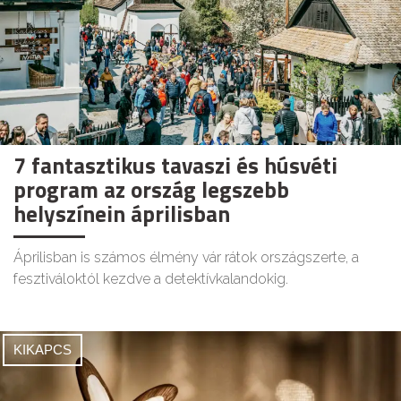
7 fantasztikus tavaszi és húsvéti
program az ország legszebb
helyszínein áprilisban
Áprilisban is számos élmény vár rátok országszerte, a
fesztiváloktól kezdve a detektívkalandokig.
KIKAPCS