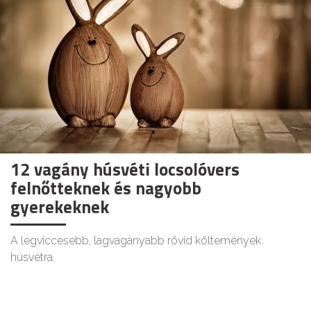
12 vagány húsvéti locsolóvers
felnőtteknek és nagyobb
gyerekeknek
A legviccesebb, lagvagányabb rövid költemények
húsvétra.