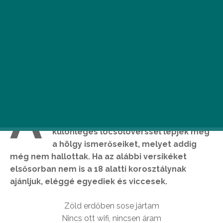
A
kisfiúk számára mindig hatalmas
kihívás, hogy olyan egyedi és
különleges locsolóverssel lepjék meg
a hölgy ismerőseiket, melyet addig
még nem hallottak. Ha az alábbi versikéket
elsősorban nem is a 18 alatti korosztálynak
ajánljuk, eléggé egyediek és viccesek.
Zöld erdőben sose jártam
Nincs ott wifi, nincsen áram