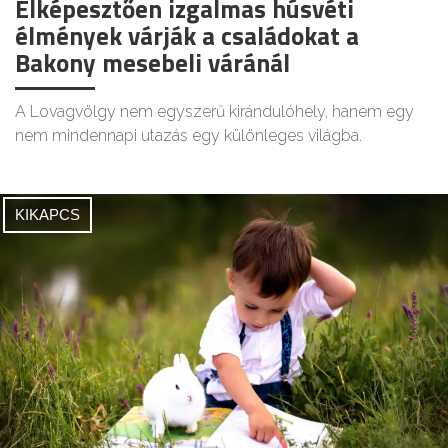
Elképesztően izgalmas húsvéti
élmények várják a családokat a
Bakony mesebeli váránál
A Lovagvölgy nem egyszerű kirándulóhely, hanem egy
nem mindennapi utazás egy különleges világba.
KIKAPCS