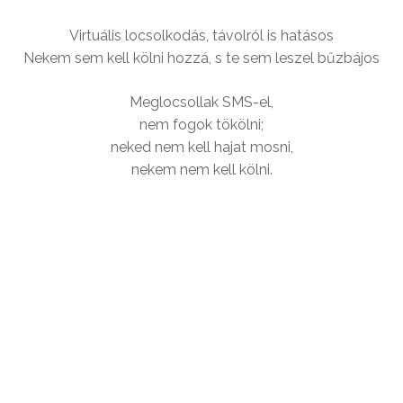
Virtuális locsolkodás, távolról is hatásos
Nekem sem kell kölni hozzá, s te sem leszel bűzbájos
Meglocsollak SMS-el,
nem fogok tökölni;
neked nem kell hajat mosni,
nekem nem kell kölni.