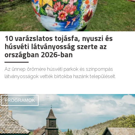
10 varázslatos tojásfa, nyuszi és
húsvéti látványosság szerte az
országban 2026-ban
Az ünnep örömére húsvéti parkok és színpompás
látványosságok vették birtokba hazánk településeit.
PROGRAMOK