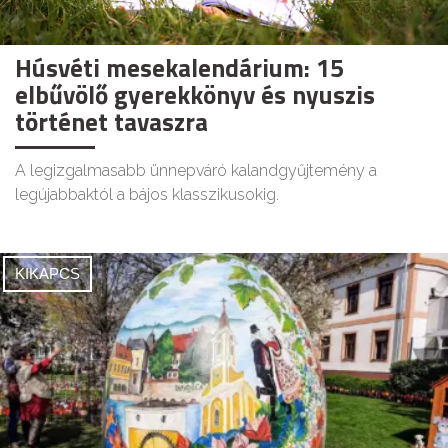
Húsvéti mesekalendárium: 15
elbűvölő gyerekkönyv és nyuszis
történet tavaszra
A legizgalmasabb ünnepváró kalandgyűjtemény a
legújabbaktól a bájos klasszikusokig.
KIKAPCS