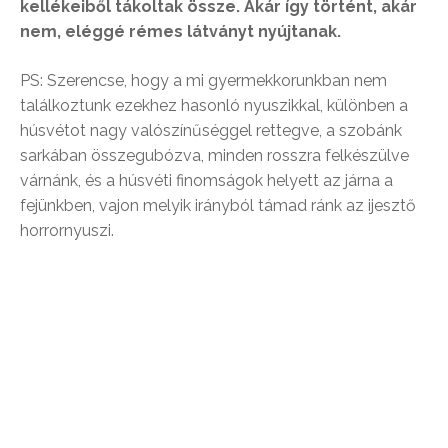
kellékeiből tákoltak össze. Akár így történt, akár
nem, eléggé rémes látványt nyújtanak.
PS: Szerencse, hogy a mi gyermekkorunkban nem
találkoztunk ezekhez hasonló nyuszikkal, különben a
húsvétot nagy valószínűséggel rettegve, a szobánk
sarkában összegubózva, minden rosszra felkészülve
várnánk, és a húsvéti finomságok helyett az járna a
fejünkben, vajon melyik irányból támad ránk az ijesztő
horrornyuszi.