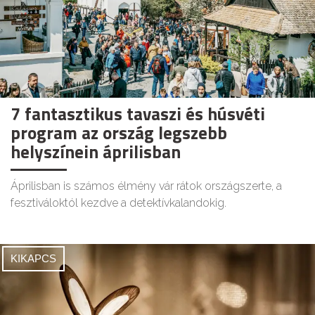
7 fantasztikus tavaszi és húsvéti
program az ország legszebb
helyszínein áprilisban
Áprilisban is számos élmény vár rátok országszerte, a
fesztiváloktól kezdve a detektívkalandokig.
KIKAPCS