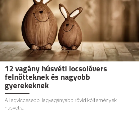
12 vagány húsvéti locsolóvers
felnőtteknek és nagyobb
gyerekeknek
A legviccesebb, lagvagányabb rövid költemények
húsvétra.