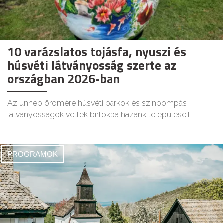
10 varázslatos tojásfa, nyuszi és
húsvéti látványosság szerte az
országban 2026-ban
Az ünnep örömére húsvéti parkok és színpompás
látványosságok vették birtokba hazánk településeit.
PROGRAMOK