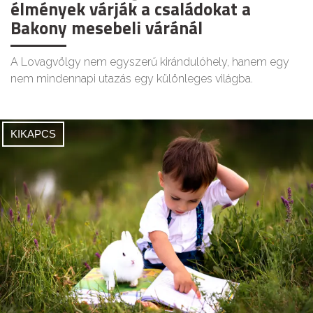
élmények várják a családokat a
Bakony mesebeli váránál
A Lovagvölgy nem egyszerű kirándulóhely, hanem egy
nem mindennapi utazás egy különleges világba.
KIKAPCS