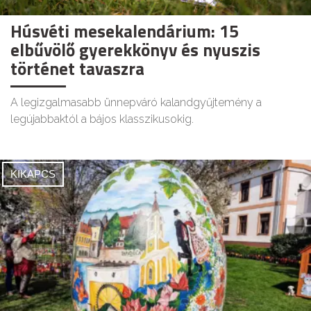
Húsvéti mesekalendárium: 15
elbűvölő gyerekkönyv és nyuszis
történet tavaszra
A legizgalmasabb ünnepváró kalandgyűjtemény a
legújabbaktól a bájos klasszikusokig.
KIKAPCS