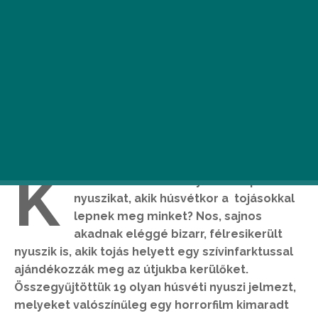
K
i ne szeretné az aranyos kis tapsifüles
nyuszikat, akik húsvétkor a tojásokkal
lepnek meg minket? Nos, sajnos
akadnak eléggé bizarr, félresikerült
nyuszik is, akik tojás helyett egy szívinfarktussal
ajándékozzák meg az útjukba kerülőket.
Összegyűjtöttük 19 olyan húsvéti nyuszi jelmezt,
melyeket valószínűleg egy horrorfilm kimaradt