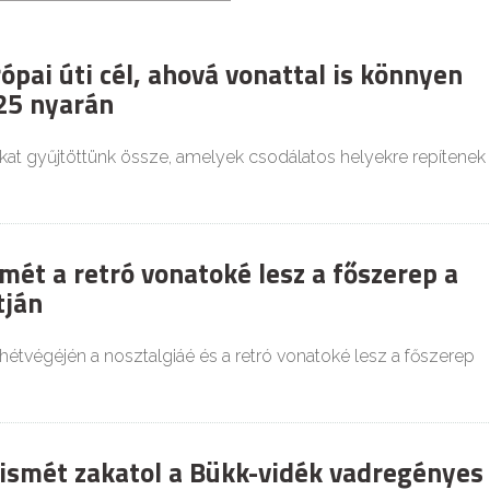
pai úti cél, ahová vonattal is könnyen
25 nyarán
kat gyűjtöttünk össze, amelyek csodálatos helyekre repítenek
mét a retró vonatoké lesz a főszerep a
tján
étvégéjén a nosztalgiáé és a retró vonatoké lesz a főszerep
 ismét zakatol a Bükk-vidék vadregényes