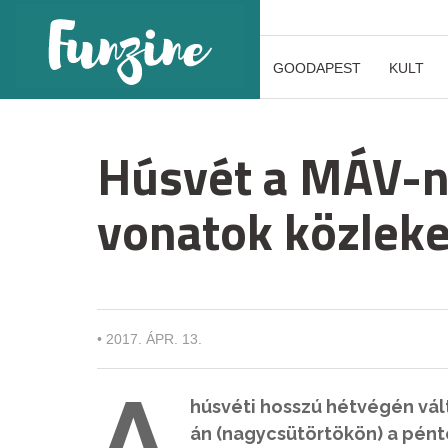
GOODAPEST
KULT
Húsvét a MÁV-ná
vonatok közleke
•
2017. ÁPR. 13.
A
húsvéti hosszú hétvégén vált
án (nagycsütörtökön) a pént