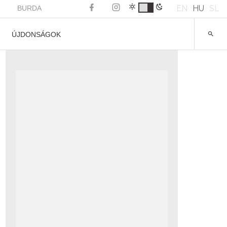
EN
HU
SL
BURDA
ÚJDONSÁGOK