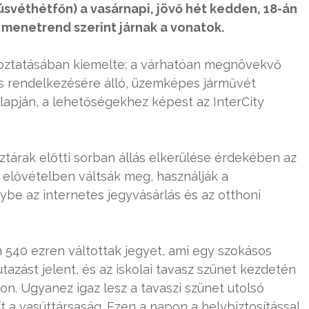
úsvéthétfőn) a vasárnapi, jövő hét kedden, 18-án
menetrend szerint járnak a vonatok.
ékoztatásában kiemelte: a várhatóan megnövekvő
es rendelkezésére álló, üzemképes járművét
alapján, a lehetőségekhez képest az InterCity
nztárak előtti sorban állás elkerülése érdekében az
elővételben váltsák meg, használják a
ybe az internetes jegyvásárlás és az otthoni
 540 ezren váltottak jegyet, ami egy szokásos
azást jelent, és az iskolai tavasz szünet kezdetén
n. Ugyanez igaz lesz a tavaszi szünet utolsó
t a vasúttársaság. Ezen a napon a helybiztosítással