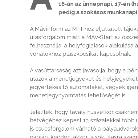
16-án az ünnepnapi, 17-én (h
pedig a szokásos munkanapi 
A Mávinform az MTI-hez eljuttatott táj
utasforgalom miatt a MÁV-Start az össz
felhasználja, a helyfoglalások alakulása 
vonatokhoz pluszkocsikat kapcsolnak.
A vasúttársaság azt javasolja, hogy a pé
utazók a menetjegyeket és helyjegyeket 
jegyértékesítő automatákat, vegyék igén
menetjegynyomtatás lehetőségét is.
Jelezték, hogy tavaly húsvétkor csaknem
hétvégéhez képest 13 százalékkal több ut
is csúcsforgalom várható a pályaudvaroko
napján, kedden: akkor is sok utasra számí