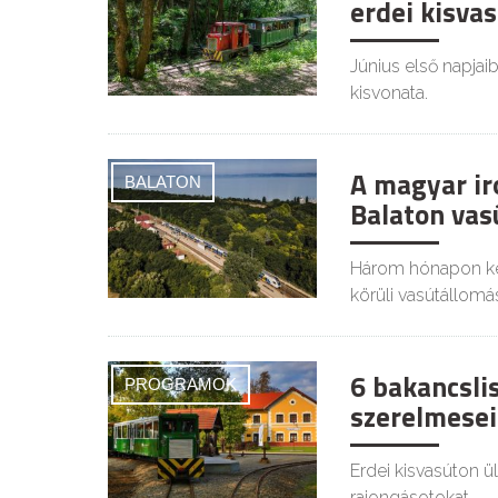
erdei kisvas
Június első napjaib
kisvonata.
A magyar ir
BALATON
Balaton vas
Három hónapon ker
körüli vasútállomá
6 bakancsli
PROGRAMOK
szerelmese
Erdei kisvasúton ü
rajongásotokat.