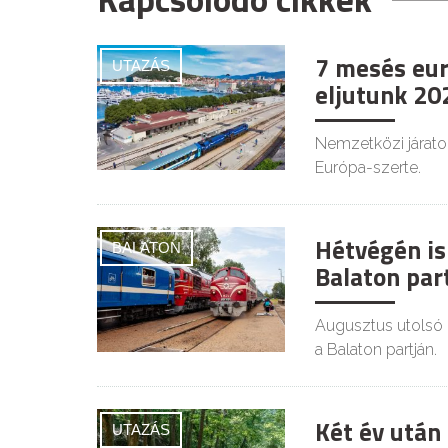
7 mesés euró
UTAZÁS
eljutunk 20
Nemzetközi járato
Európa-szerte.
Hétvégén is
BALATON
Balaton par
Augusztus utolsó h
a Balaton partján.
Két év után
UTAZÁS