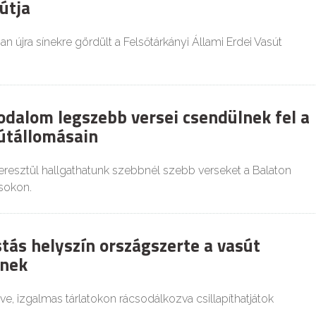
útja
an újra sínekre gördült a Felsőtárkányi Állami Erdei Vasút
odalom legszebb versei csendülnek fel a
útállomásain
esztül hallgathatunk szebbnél szebb verseket a Balaton
sokon.
stás helyszín országszerte a vasút
inek
lve, izgalmas tárlatokon rácsodálkozva csillapíthatjátok