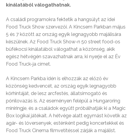
kínálatából válogathatnak.
A családi programokra fektetik a hangsúlyt az idei
Food Truck Show szervezői. A Kincsem Parkban május
5 és 7 között az ország egyik legnagyobb majálisára
készülnek. Az Food Truck Show-n 50 street food-os
büfékocsi kínálatából válogathat a közönség, akik
egész hétvégén szavazhatnak arra, ki nyerje el az Év
Food Truck-ja címet.
A Kincsem Parkba idén is elhozzák az előző év
közönség kedvencét, az ország egyik legnagyobb
körhintáját, de lesz arcfestés, állatsimogató és
pónilovazás is. Az eseményen felépül a Hungaroring
miniringje, és a családok együtt próbálhatják ki a Magic
Box logikai játékait. A hétvége alatt egymást követik az
agár- és lóversenyek, esténként pedig koncertekkel és
Food Truck Cinema filmvetítéssel zárják a majálist.