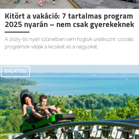
Kitört a vakáció: 7 tartalmas program
2025 nyarán – nem csak gyerekeknek
A 2025-ös nyári szünetben sem fogtok unatkozni: csodás
programok várják a kicsiket és a nagyokat.
BALATON