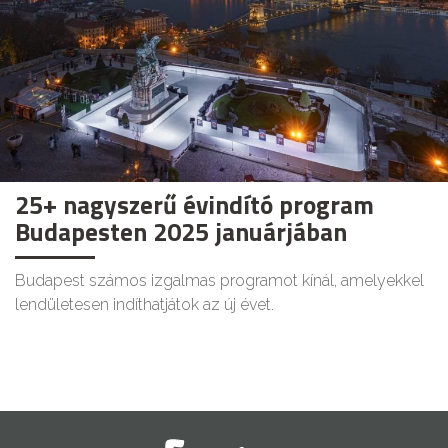
25+ nagyszerű évindító program
Budapesten 2025 januárjában
Budapest számos izgalmas programot kínál, amelyekkel
lendületesen indíthatjátok az új évet.