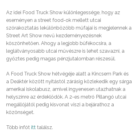
Az idei Food Truck Show különlegessége, hogy az
eseményen a street food-ok mellett utcai
szórakoztatás lekülönbözőbb műfajai is megjelennek a
Street Art Show nevű kezdeményezésnek
köszönhetően. Ahogy a legjobb büfékocsira, a
leglátványosabb utcai művészre is lehet szavazni, a
győztes pedig magas pénzjutalomban részesül.
A Food Truck Show hétvégéje alatt a Kincsem Park és
a Deáktér között nyitástól zárásig közlekedik egy sárga
amerikai iskolabusz, amivel ingyenesen utazhatnak a
helyszínre az érdeklődők. A 2-es metró Pillangó utcai
megállójától pedig kisvonat viszi a bejárathoz a
közönséget.
Több infót
itt
találsz.