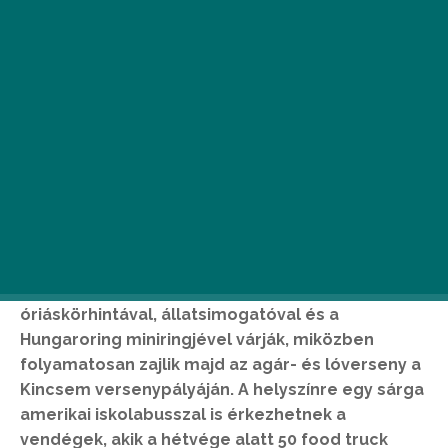
M
inden idők legjobb majálisát szervezi
a
Food Truck Show
és a Kincsem
Park idén május 5 és 7 között. A
gyerekeket többek között
óriáskörhintával, állatsimogatóval és a
Hungaroring miniringjével várják, miközben
folyamatosan zajlik majd az agár- és lóverseny a
Kincsem versenypályáján. A helyszínre egy sárga
amerikai iskolabusszal is érkezhetnek a
vendégek, akik a hétvége alatt 50 food truck