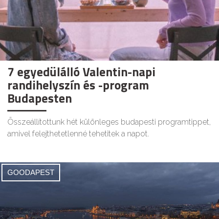
7 egyedülálló Valentin-napi
randihelyszín és -program
Budapesten
Összeállítottunk hét különleges budapesti programtippet,
amivel felejthetetlenné tehetitek a napot.
GOODAPEST