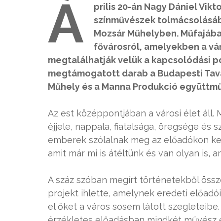
Á
prilis 20-án Nagy Dániel Vikt
színművészek tolmácsolásába
Mozsár Műhelyben. Műfajában
fővárosról, amelyekben a v
megtalálhatják velük a kapcsolódási po
megtámogatott darab a Budapesti Tavas
Műhely és a Manna Produkció együttm
Az est középpontjában a városi élet áll. 
éjjele, nappala, fiatalsága, öregsége és 
emberek szólalnak meg az előadókon kere
amit már mi is átéltünk és van olyan is, a
A száz szóban megírt történetekből össz
projekt ihlette, amelynek eredeti előadó
el őket a város sosem látott szegleteib
érzékletes előadásban mindkét művész eg