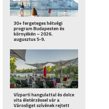
30+ fergeteges hétvégi
program Budapesten és
környékén – 2026.
augusztus 5-9.
Vízparti hangulattal és dolce
vita életérzéssel vár a
Városliget szívének rejtett