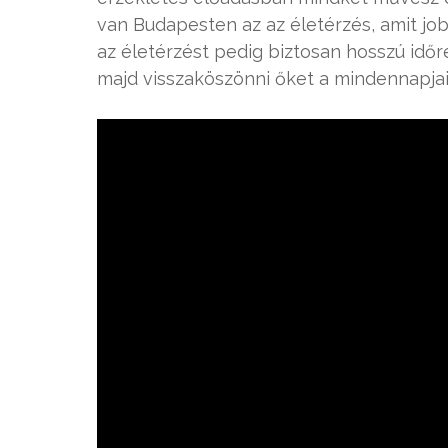
van Budapesten az az életérzés, amit jo
az életérzést pedig biztosan hosszú időr
majd visszaköszönni őket a mindennapja