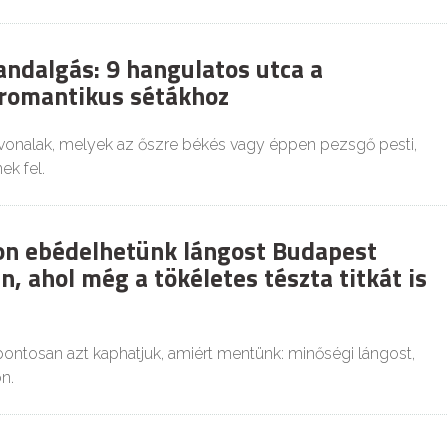
andalgás: 9 hangulatos utca a
romantikus sétákhoz
vonalak, melyek az őszre békés vagy éppen pezsgő pesti,
ek fel.
on ebédelhetünk lángost Budapest
, ahol még a tökéletes tészta titkát is
ontosan azt kaphatjuk, amiért mentünk: minőségi lángost,
on.