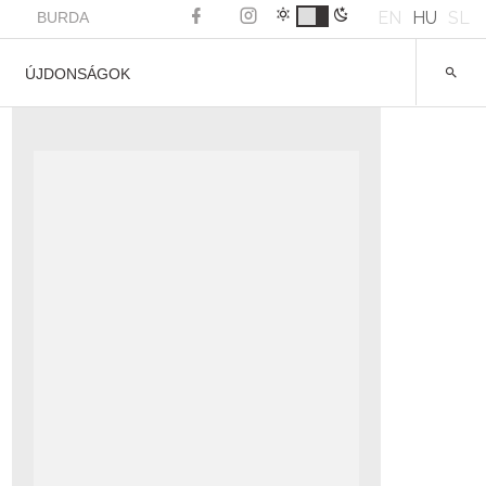
EN
HU
SL
BURDA
ÚJDONSÁGOK