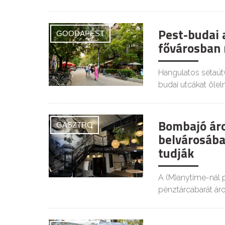
Pest-budai 
GOODAPEST
fővárosban 
Hangulatos sétaút
budai utcákat öleln
Bombajó ár
GASZTRO
belvárosában
tudják
A (M)anytime-nál p
pénztárcabarát ár