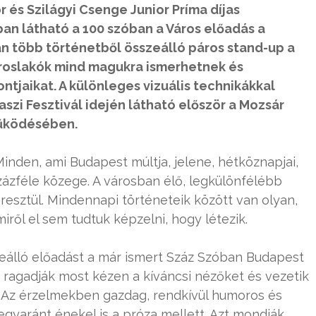
or és Szilágyi Csenge Junior Príma díjas
n látható a 100 szóban a Város előadás a
 több történetből összeálló páros stand-up a
ároslakók mind magukra ismerhetnek és
ntjaikat. A különleges vizuális technikákkal
zi Fesztivál idején látható először a Mozsár
űködésében.
Minden, ami Budapest múltja, jelene, hétköznapjai,
százféle közege. A városban élő, legkülönfélébb
sztül. Mindennapi történeteik között van olyan,
miről el sem tudtuk képzelni, hogy létezik.
eálló előadást a már ismert Száz Szóban Budapest
i ragadják most kézen a kíváncsi nézőket és vezetik
e. Az érzelmekben gazdag, rendkívül humoros és
yaránt énekel is a próza mellett. Azt mondják,