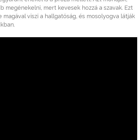
bb megénekelni, mert kevesek hozzá a szavak. Ezt
e magával viszi a hallgatóság, és mosolyogva látják
ikban.