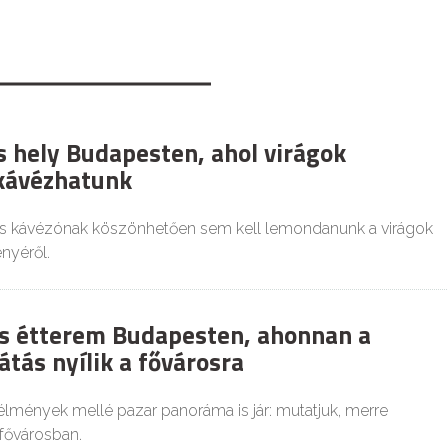
s hely Budapesten, ahol virágok
kávézhatunk
s kávézónak köszönhetően sem kell lemondanunk a virágok
nyéről.
s étterem Budapesten, ahonnan a
átás nyílik a fővárosra
lmények mellé pazar panoráma is jár: mutatjuk, merre
fővárosban.