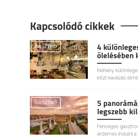
Kapcsolódó cikkek
4 különlege
GASZTRO
ölelésében 
Néhány különlege
közt kávézás élmé
5 panorámá
GASZTRO
legszebb kil
Fenséges gasztroé
érdemes indulni a 