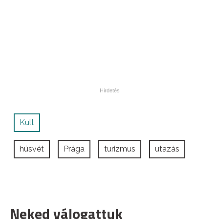
Kult
húsvét
Prága
turizmus
utazás
Neked válogattuk