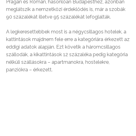
Prágán és Rómán, hasonlóan Budapesthez, azonban
meglátszik a nemzetközi érdeklődés is, már a szobák
90 százalékát illetve 95 százalékát lefoglalták.
A legkeresettebbek most is a négycsillagos hotelek, a
kattintások majdnem fele erre a kategóriára érkezett az
eddigi adatok alapján. Ezt követik a háromcsillagos
szállodák, a kikattintások 12 százaléka pedig kategória
nélküli szállásokra – apartmanokra, hostelekre,
panziókra – érkezett.