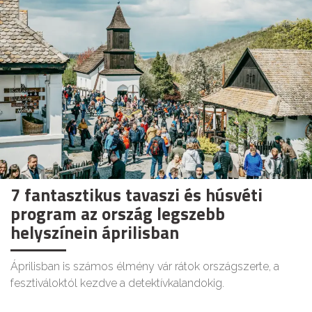
7 fantasztikus tavaszi és húsvéti
program az ország legszebb
helyszínein áprilisban
Áprilisban is számos élmény vár rátok országszerte, a
fesztiváloktól kezdve a detektívkalandokig.