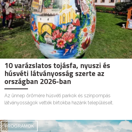
10 varázslatos tojásfa, nyuszi és
húsvéti látványosság szerte az
országban 2026-ban
Az ünnep örömére húsvéti parkok és színpompás
látványosságok vették birtokba hazánk településeit.
PROGRAMOK