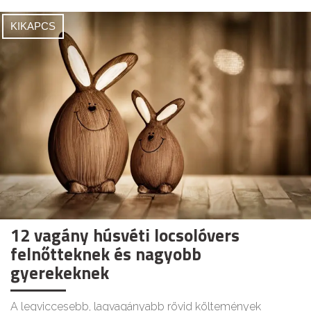
KIKAPCS
12 vagány húsvéti locsolóvers
felnőtteknek és nagyobb
gyerekeknek
A legviccesebb, lagvagányabb rövid költemények