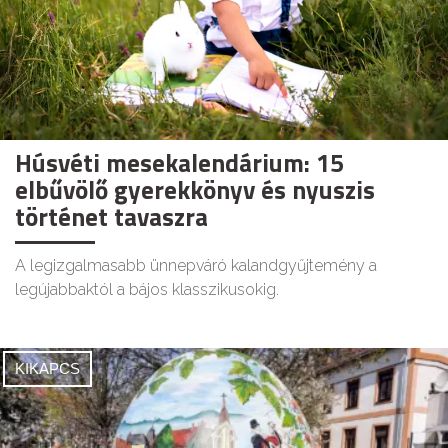
Húsvéti mesekalendárium: 15
elbűvölő gyerekkönyv és nyuszis
történet tavaszra
A legizgalmasabb ünnepváró kalandgyűjtemény a
legújabbaktól a bájos klasszikusokig.
KIKAPCS