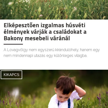
Elképesztően izgalmas húsvéti
élmények várják a családokat a
Bakony mesebeli váránál
A Lovagvölgy nem egyszerű kirándulóhely, hanem egy
nem mindennapi utazás egy különleges világba.
KIKAPCS