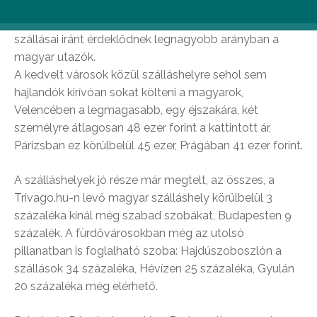
került még be a legkeresettebb 10 úti cél közé, a
külföldiek közül pedig Róma, Párizs és Velence
szállásai iránt érdeklődnek legnagyobb arányban a
magyar utazók.
A kedvelt városok közül szálláshelyre sehol sem
hajlandók kirívóan sokat költeni a magyarok,
Velencében a legmagasabb, egy éjszakára, két
személyre átlagosan 48 ezer forint a kattintott ár,
Párizsban ez körülbelül 45 ezer, Prágában 41 ezer forint.
A szálláshelyek jó része már megtelt, az összes, a
Trivago.hu-n levő magyar szálláshely körülbelül 3
százaléka kínál még szabad szobákat, Budapesten 9
százalék. A fürdővárosokban még az utolsó
pillanatban is foglalható szoba: Hajdúszoboszlón a
szállások 34 százaléka, Hévízen 25 százaléka, Gyulán
20 százaléka még elérhető.