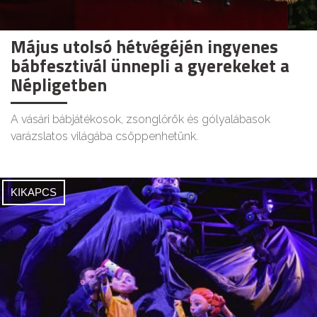
Május utolsó hétvégéjén ingyenes
bábfesztivál ünnepli a gyerekeket a
Népligetben
A vásári bábjátékosok, zsonglőrök és gólyalábasok
varázslatos világába csöppenhetünk.
KIKAPCS