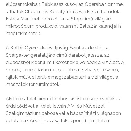
előcsarnokában Bábklasszikusok az Operában címmel
láthatók Chopin- és Kodály-művekre készült etűdök.
Este a Marionett sörözőben a Stop című világjáró
mikropódium produkció, valamint Baltazár kalandjai is
megtekinthetők.
A Kolibri Gyermek- és Ifjúsági Színház délelőtt a
Spárga-tengeralattjáró című darabot játssza, az
előadásból kiderül, mit keresnek a verebek a víz alatt. A
mesés, zenés darab nézői a játék résztvevői lesznek;
rajtuk múlik, sikerül-e megszabadítani a vízi világot a
moszatok rémuralmától.
Aki keres, talál címmel bábos kincskeresésre várják az
érdeklődőket a Keleti István AMI és Művészeti
Szakgimnázium bábosaival a bábszínházi világnapon
délután az Árkád Bevásárlóközpont 1. emeletén.