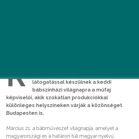
R
endhagyó programokkal, köztük bábos
kincskereséssel, középiskolai
látogatással készülnek a keddi
bábszínházi világnapra a műfaj
képviselői, akik szokatlan produkciókkal
különleges helyszíneken várják a közönséget
Budapesten is.
Március 21. a bábművészet világnapja, amelyet a
magyarországi és a határon túli magyar nyelvű