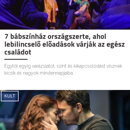
7 bábszínház országszerte, ahol
lebilincselő előadások várják az egész
családot
Egytől egyig varázslatot, színt és kikapcsolódást visznek
kicsik és nagyok mindennapjaiba.
KULT