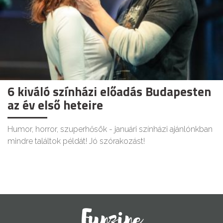
6 kiváló színházi előadás Budapesten
az év első heteire
Humor, horror, szuperhősök - januári színházi ajánlónkban
mindre találtok példát! Jó szórakozást!