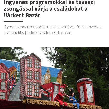
Ingyenes programokkal és tavaszi
zsongással várja a családokat a
Várkert Bazár
Gyerekkoncertek, bábszínház, kézműves foglalkozások
és interaktív játékok várják a családokat.
GOODAPEST