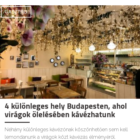
GASZTRO
4 különleges hely Budapesten, ahol
virágok ölelésében kávézhatunk
Néhány különleges kávézónak köszönhetően sem kell
lemondanunk a virágok közt kávézás élményéről.