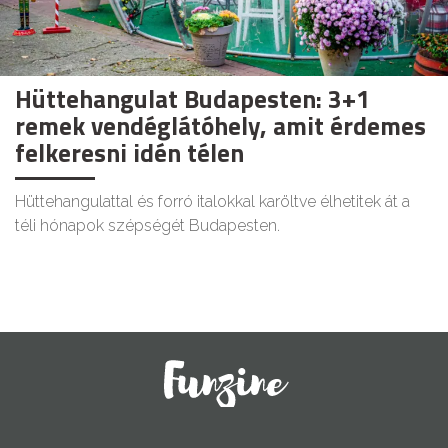
Hüttehangulat Budapesten: 3+1
remek vendéglátóhely, amit érdemes
felkeresni idén télen
Hüttehangulattal és forró italokkal karöltve élhetitek át a
téli hónapok szépségét Budapesten.