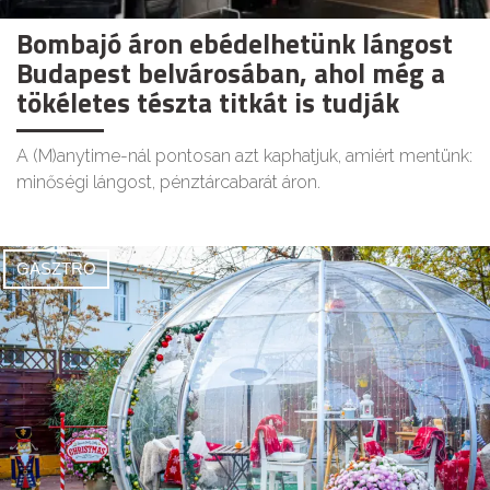
Bombajó áron ebédelhetünk lángost
Budapest belvárosában, ahol még a
tökéletes tészta titkát is tudják
A (M)anytime-nál pontosan azt kaphatjuk, amiért mentünk:
minőségi lángost, pénztárcabarát áron.
GASZTRO