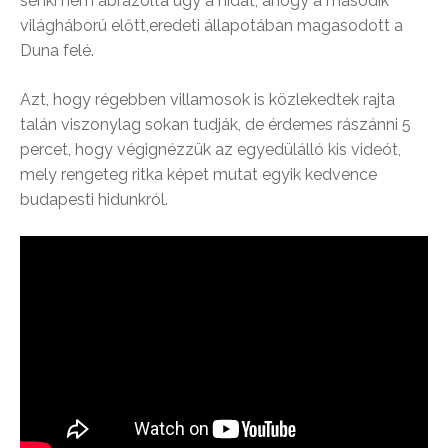
senki nem ábrázolta úgy a hidat, ahogy a második
világháború előtt,eredeti állapotában magasodott a
Duna felé.
Azt, hogy régebben villamosok is közlekedtek rajta
talán viszonylag sokan tudják, de érdemes rászánni 5
percet, hogy végignézzük az egyedülálló kis videót,
mely rengeteg ritka képet mutat egyik kedvence
budapesti hidunkról.