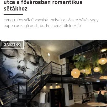
utca a fővárosban romantikus
sétákhoz
Hangulatos sétaútvonalak, melyek az őszre békés vagy
éppen pezsgő pesti, budai utcákat ölelnek fel.
GASZTRO