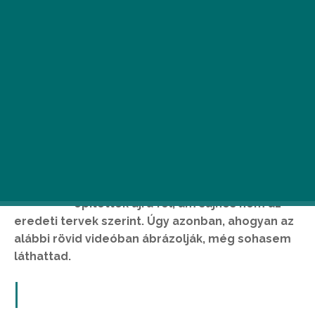
A
z Erzsébet híd 1903-ra készül el, a
második világháborúban elpusztult, és
csak jóval később, 1961 és 1964 között
építették újra fel, ám sajnos nem az
eredeti tervek szerint. Úgy azonban, ahogyan az
alábbi rövid videóban ábrázolják, még sohasem
láthattad.