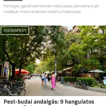
Fenséges gasztroélmények mellé pazar panoráma is jár:
mutatjuk, merre érdemes indulni a fővárosban.
GOODAPEST
Pest-budai andalgás: 9 hangulatos