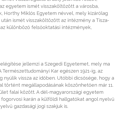
 az egyetem ismét visszaköltözött a városba,
, Horthy Miklós Egyetem névvel, mely kizárólag
a után ismét visszaköltözött az intézmény a Tisza-
 az különböző felsőoktatási intézmények,
ielégítése jellemzi a Szegedi Egyetemet, mely ma
 A Természettudományi Kar egészen 1921-ig, az
 nyúlik vissza az időben. Utóbbi dicsősége, hogy a
val történt megállapodásának köszönhetően már 11.
ület falai között. A dél-magyarországi egyetem
fogorvosi karán a külföldi hallgatókat angol nyelvű
elvű gazdasági jogi szakjuk is.