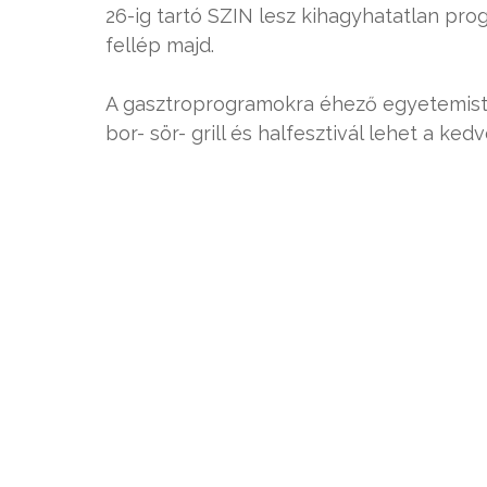
26-ig tartó SZIN lesz kihagyhatatlan pro
fellép majd.
A gasztroprogramokra éhező egyetemis
bor- sör- grill és halfesztivál lehet a k