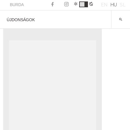
EN
HU
SL
BURDA
ÚJDONSÁGOK