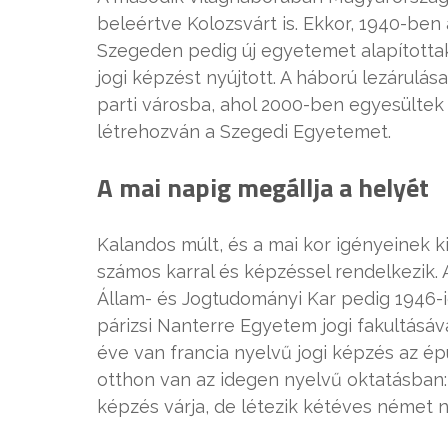
beleértve Kolozsvárt is. Ekkor, 1940-ben
Szegeden pedig új egyetemet alapítottak
jogi képzést nyújtott. A háború lezárulás
parti városba, ahol 2000-ben egyesültek
létrehozván a Szegedi Egyetemet.
A mai napig megállja a helyét
Kalandos múlt, és a mai kor igényeinek k
számos karral és képzéssel rendelkezik.
Állam- és Jogtudományi Kar pedig 1946-ig
párizsi Nanterre Egyetem jogi fakultásá
éve van francia nyelvű jogi képzés az ép
otthon van az idegen nyelvű oktatásban: 
képzés várja, de létezik kétéves német ny