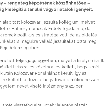
ny – rengeteg képzésének köszönhetően –
 kielégíti a tanulni vágyó fiatalok igényeit.
alapított kolozsvári jezsuita kollégium, melyet
 létre. Báthory nemcsak Erdély fejedelme, de
k remek politikus és stratéga volt, de az oktatás
munkákat is magukra vállaló jezsuitákat bízta meg,
i Fejedelemségében.
re lett teljes jogú egyetem, melyet a királynő fia, II.
ített vissza, és közel 100 év kellett, hogy ismét
k után Kolozsvár Romániához került, így az
lre kellett költöznie, hogy tovább működhessen.
egyetem nevet viselő intézmény 1921-ben
smét visszafoglalta Erdély jelentős részét,