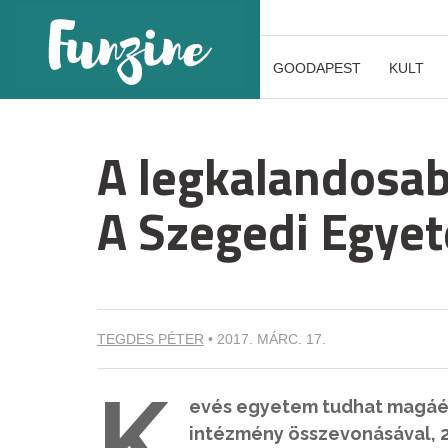
GOODAPEST
KULT
A legkalandosa
A Szegedi Egye
TEGDES PÉTER
•
2017. MÁRC. 17.
K
evés egyetem tudhat magáén
intézmény összevonásával, 2