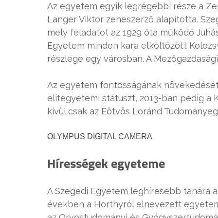
Az egyetem egyik legrégebbi része a Ze
Langer Viktor zeneszerző alapította. Sz
mely feladatot az 1929 óta működő Juhás
Egyetem minden kara elköltözött Kolozs
részlege egy városban. A Mezőgazdaság
Az egyetem fontosságának növekedését b
elitegyetemi státuszt, 2013-ban pedig a 
kívül csak az Eötvös Loránd Tudományeg
OLYMPUS DIGITAL CAMERA
Hírességek egyeteme
A Szegedi Egyetem leghíresebb tanára a 
években a Horthyról elnevezett egyetem 
az Orvostudományi és Gyógyszertudomán