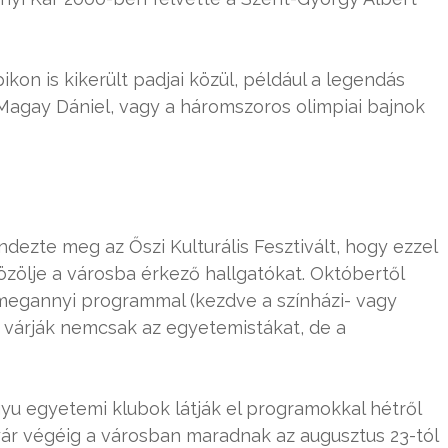
kon is kikerült padjai közül, például a legendás
 Magay Dániel, vagy a háromszoros olimpiai bajnok
dezte meg az Őszi Kulturális Fesztivált, hogy ezzel
lje a városba érkező hallgatókat. Októbertől
egannyi programmal (kezdve a színházi- vagy
) várják nemcsak az egyetemistákat, de a
ugyu egyetemi klubok látják el programokkal hétről
yár végéig a városban maradnak az augusztus 23-tól