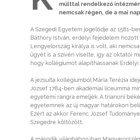
múlttal rendelkező intézmé
nemcsak régen, de a mai napig
A Szegedi Egyetem jogelődje az 1581-ben 
Báthory István, erdélyi fejedelem hozott
Lengyelország királya is volt, aki nemcsa
ügyét is a szívén viselte, így az oktatói 
hogy kollégiumot alapíthassanak Erdély
A jezsuita kollégiumból Mária Terézia idejé
József 1784-ben akadémiai líceummá minős
egyetemi rangra emeljék. A trianoni béké
egyetemnek az új magyar határokon belü
Ezért az akkor Ferenc József Tudomány
Szegedre költözött.
A második világháborúban Magyarország i