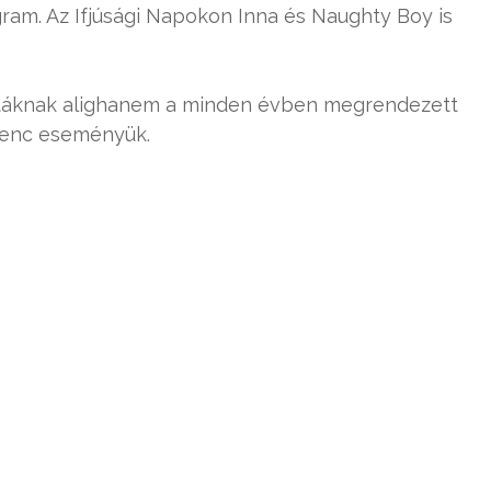
gram. Az Ifjúsági Napokon Inna és Naughty Boy is
táknak alighanem a minden évben megrendezett
edvenc eseményük.