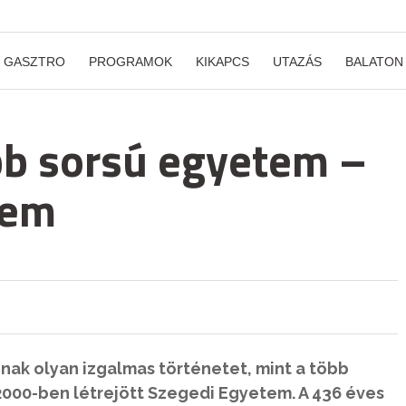
GASZTRO
PROGRAMOK
KIKAPCS
UTAZÁS
BALATON
bb sorsú egyetem –
tem
ak olyan izgalmas történetet, mint a több
000-ben létrejött Szegedi Egyetem. A 436 éves