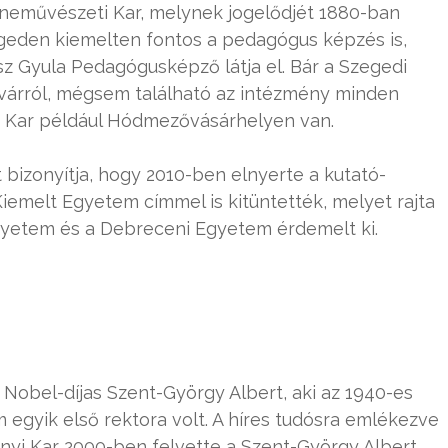
neművészeti Kar, melynek jogelődjét 1880-ban
egeden kiemelten fontos a pedagógus képzés is,
z Gyula Pedagógusképző látja el. Bár a Szegedi
várról, mégsem található az intézmény minden
i Kar például Hódmezővásárhelyen van.
izonyítja, hogy 2010-ben elnyerte a kutató-
Kiemelt Egyetem címmel is kitüntették, melyet rajta
yetem és a Debreceni Egyetem érdemelt ki.
Nobel-díjas Szent-György Albert, aki az 1940-es
egyik első rektora volt. A híres tudósra emlékezve
yi Kar 2000-ben felvette a Szent-György Albert