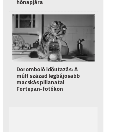
hónapjára
Doromboló időutazás: A
múlt század legbájosabb
macskás pillanatai
Fortepan-fotókon