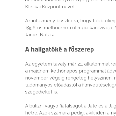
Klinikai Központ nevet.
Az intézmény büszke rá, hogy több olimpi
1956-os melbourne-i olimpia kardvívója,
Janics Natasa.
A hallgatóké a főszerep
Az egyetem tavaly már 21. alkalommal ren
a majdnem kéthónapos programmal üdvözö
november végéig rengeteg helyszínen, m
tudományos előadástól a filmvetítésekig
szegedieket is.
A bulizni vágyó fiatalságot a Jate és a J
hétre. Azok számára pedig, akik idén a n