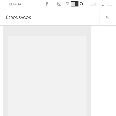
EN
HU
SL
BURDA
ÚJDONSÁGOK