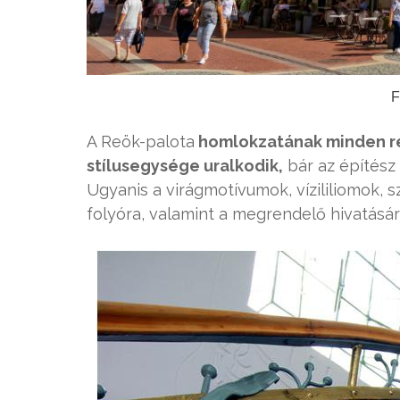
F
A Reök-palota
homlokzatának minden rés
stílusegysége uralkodik,
bár az építész 
Ugyanis a virágmotívumok, vízililiomok, 
folyóra, valamint a megrendelő hivatásár