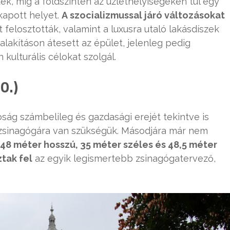
ek, míg a földszinten az üzlethelyiségeken túl egy
kapott helyet.
A szocializmussal járó változásokat
t felosztották, valamint a luxusra utaló lakásdíszek
lakításon átesett az épület, jelenleg pedig
ulturális célokat szolgál.
0.)
ság számbelileg és gazdasági erejét tekintve is
j zsinagógára van szükségük. Másodjára már nem
 48 méter hosszú, 35 méter széles és 48,5 méter
tak fel
az egyik legismertebb zsinagógatervező,