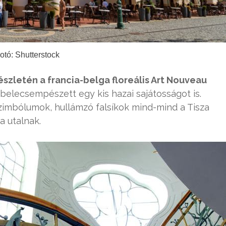
otó: Shutterstock
zletén a francia-belga floreális Art Nouveau
belecsempészett egy kis hazai sajátosságot is.
szimbólumok, hullámzó falsíkok mind-mind a Tisza
a utalnak.