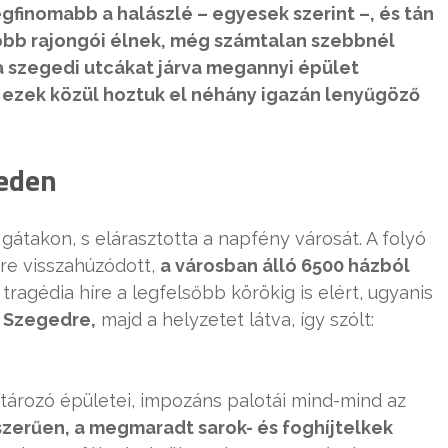
legfinomabb a halászlé – egyesek szerint –, és tán
bb rajongói élnek, még számtalan szebbnél
a szegedi utcákat járva megannyi épület
t ezek közül hoztuk el néhány igazán lenyűgöző
geden
a gátakon, s elárasztotta a napfény városát. A folyó
re visszahúzódott,
a városban álló 6500 házból
tragédia híre a legfelsőbb körökig is elért, ugyanis
l Szegedre,
majd a helyzetet látva, így szólt:
határozó épületei, impozáns palotái mind-mind az
zerűen, a megmaradt sarok- és foghíjtelkek