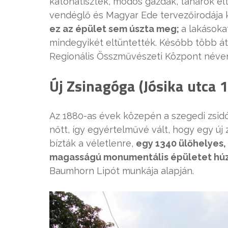
katonatisztek, módos gazdák, tanárok élt
vendéglő és Magyar Ede tervezőirodája 
ez az épület sem úszta meg;
a lakásoka
mindegyikét eltüntették. Később több áta
Regionális Összművészeti Központ néven k
Új Zsinagóga (Jósika utca 1
Az 1880-as évek közepén a szegedi zsidó
nőtt, így egyértelművé vált, hogy egy ú
bízták a véletlenre,
egy 1340 ülőhelyes,
magasságú monumentális épületet húz
Baumhorn Lipót munkája alapján.