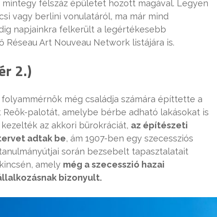
 mintegy félszáz épületet hozott magával. Legyen
csi vagy berlini vonulatáról, ma már mind
dig napjainkra felkerült a legértékesebb
ő Réseau Art Nouveau Network listájára is.
r 2.)
 folyammérnök még családja számára építtette a
t Reök-palotát, amelybe bérbe adható lakásokat is
 kezelték az akkori bürokráciát,
az építészeti
ervet adtak be
, ám 1907-ben egy szecessziós
 tanulmányútjai során bezsebelt tapasztalatait
 kincsén, amely
még a szecesszió hazai
llalkozásnak bizonyult.