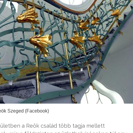
eök Szeged (Facebook)
pületben a Reök család több tagja mellett