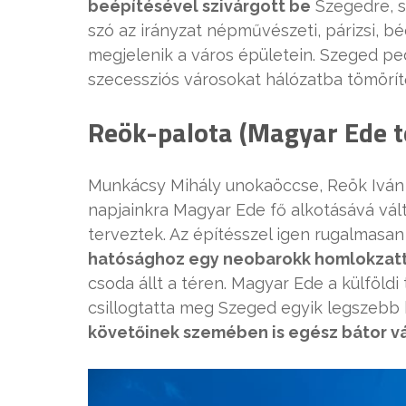
beépítésével szivárgott be
Szegedre, s
szó az irányzat népművészeti, párizsi, bé
megjelenik a város épületein. Szeged pe
szecessziós városokat hálózatba tömörít
Reök-palota (Magyar Ede té
Munkácsy Mihály unokaöccse, Reök Iván
napjainkra Magyar Ede fő alkotásává vál
terveztek. Az építésszel igen rugalmasan
hatósághoz egy neobarokk homlokzatt
csoda állt a téren. Magyar Ede a külföldi
csillogtatta meg Szeged egyik legszebb
követőinek szemében is egész bátor vá