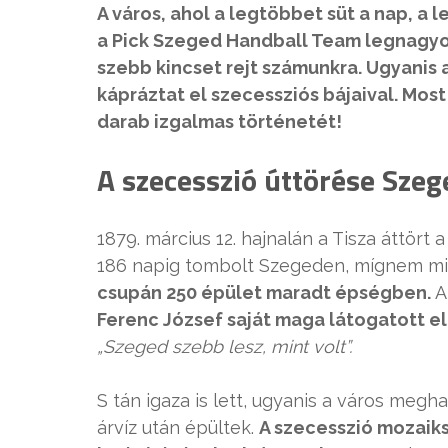
A város, ahol a legtöbbet süt a nap, a 
a Pick Szeged Handball Team legnagyo
szebb kincset rejt számunkra. Ugyanis 
kápráztat el szecessziós bájaival. Mos
darab izgalmas történetét!
A szecesszió úttörése Sze
1879. március 12. hajnalán a Tisza áttört 
186 napig tombolt Szegeden, mígnem mi
csupán 250 épület maradt épségben.
A 
Ferenc József saját maga látogatott e
„Szeged szebb lesz, mint volt”.
S tán igaza is lett, ugyanis a város meg
árvíz után épültek.
A szecesszió mozaiks