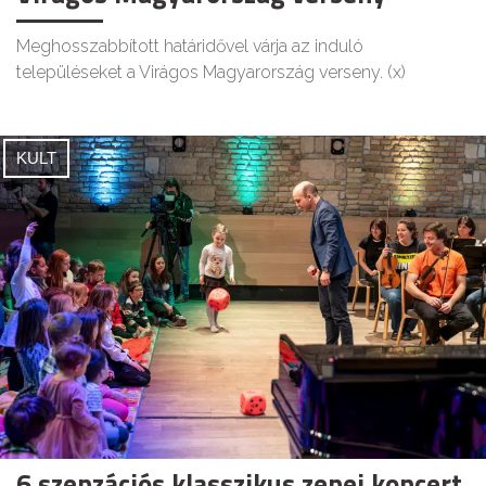
Meghosszabbított határidővel várja az induló
településeket a Virágos Magyarország verseny. (x)
KULT
6 szenzációs klasszikus zenei koncert