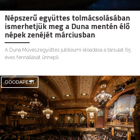
Népszerű együttes tolmácsolásában
ismerhetjük meg a Duna mentén élő
népek zenéjét márciusban
A Duna Művészegyüttes jubileumi előadása a társulat 65
éves fennállását ünnepli.
GOODAPEST