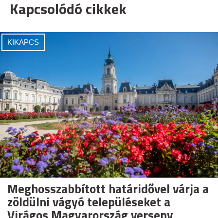
Kapcsolódó cikkek
KIKAPCS
Meghosszabbított határidővel várja a
zöldülni vágyó településeket a
Virágos Magyarország verseny