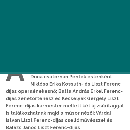
Á
prilis 7-én indul újra a Virtuózok
komolyzenei tehetségkutató műsor a
Duna csatornán.Péntek esténként
Miklósa Erika Kossuth- és Liszt Ferenc
díjas operaénekesnő; Batta András Erkel Ferenc-
díjas zenetörténész és Kesselyák Gergely Liszt
Ferenc-díjas karmester mellett két új zsűritaggal
is találkozhatnak majd a műsor nézői: Várdai
István Liszt Ferenc-díjas csellóművésszel és
Balázs János Liszt Ferenc-díjas