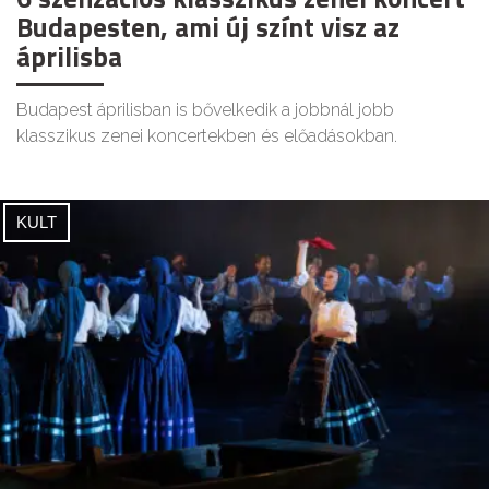
Budapesten, ami új színt visz az
áprilisba
Budapest áprilisban is bővelkedik a jobbnál jobb
klasszikus zenei koncertekben és előadásokban.
KULT