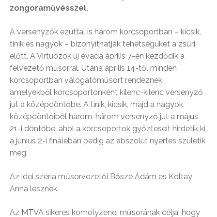
zongoraművésszel.
A versenyzők ezúttal is három korcsoportban – kicsik,
tinik és nagyok – bizonyíthatják tehetségüket a zsűri
előtt. A Virtuózok új évada április 7-én kezdődik a
felvezető műsorral. Utána április 14-től minden
korcsoportban válogatóműsort rendeznek,
amelyekből korcsoportonként kilenc-kilenc versenyző
jut a középdöntőbe. A tinik, kicsik, majd a nagyok
középdöntőiből három-három versenyző jut a május
21-i döntőbe, ahol a korcsoportok győzteseit hirdetik ki,
a június 2-i fináléban pedig az abszolút nyertes születik
meg.
Az idei széria műsorvezetői Bősze Ádám és Koltay
Anna lesznek.
Az MTVA sikeres komolyzenei műsorának célja, hogy