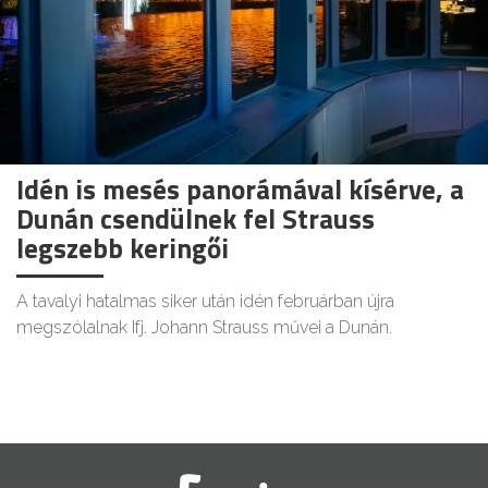
Idén is mesés panorámával kísérve, a
Dunán csendülnek fel Strauss
legszebb keringői
A tavalyi hatalmas siker után idén februárban újra
megszólalnak Ifj. Johann Strauss művei a Dunán.