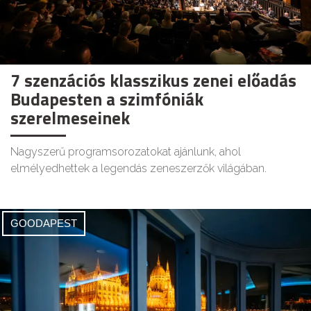
7 szenzációs klasszikus zenei előadás
Budapesten a szimfóniák
szerelmeseinek
Nagyszerű programsorozatokat ajánlunk, ahol
elmélyedhettek a legendás zeneszerzők világában.
GOODAPEST