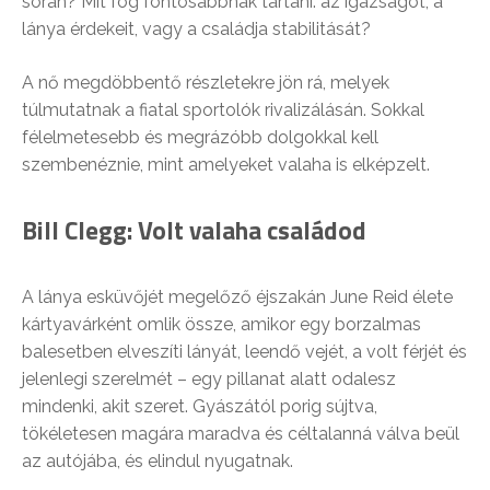
során? Mit fog fontosabbnak tartani: az igazságot, a
lánya érdekeit, vagy a családja stabilitását?
A nő megdöbbentő részletekre jön rá, melyek
túlmutatnak a fiatal sportolók rivalizálásán. Sokkal
félelmetesebb és megrázóbb dolgokkal kell
szembenéznie, mint amelyeket valaha is elképzelt.
Bill Clegg: Volt valaha családod
A lánya esküvőjét megelőző éjszakán June Reid élete
kártyavárként omlik össze, amikor egy borzalmas
balesetben elveszíti lányát, leendő vejét, a volt férjét és
jelenlegi szerelmét – egy pillanat alatt odalesz
mindenki, akit szeret. Gyászától porig sújtva,
tökéletesen magára maradva és céltalanná válva beül
az autójába, és elindul nyugatnak.