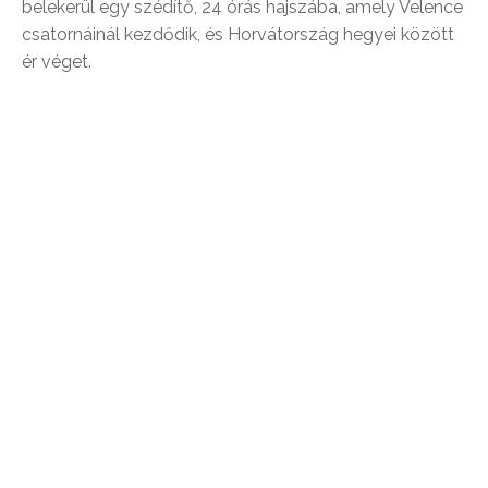
belekerül egy szédítő, 24 órás hajszába, amely Velence
csatornáinál kezdődik, és Horvátország hegyei között
ér véget.