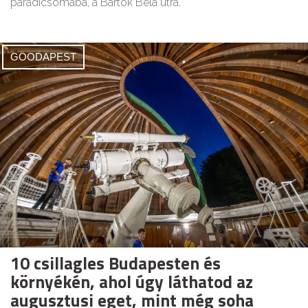
paradicsomába, a Bartók Béla útra.
GOODAPEST
10 csillagles Budapesten és
környékén, ahol úgy láthatod az
augusztusi eget, mint még soha