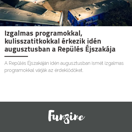
Izgalmas programokkal,
kulisszatitkokkal érkezik idén
augusztusban a Repülés Éjszakája
A Repülés Éjszakáján idén augusztusban ismét izgalmas
programokkal várják az érdeklődőket.