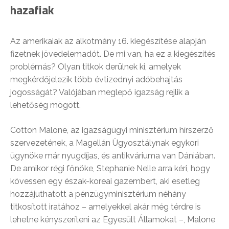
hazafiak
Az ​amerikaiak az alkotmány 16. kiegészítése alapján
fizetnek jövedelemadót. De mi van, ha ez a kiegészítés
problémás? Olyan titkok derülnek ki, amelyek
megkérdőjelezik több évtizednyi adóbehajtás
jogosságát? Valójában meglepő igazság rejlik a
lehetőség mögött.
Cotton Malone, az igazságügyi minisztérium hírszerző
szervezetének, a Magellán Ügyosztálynak egykori
ügynöke már nyugdíjas, és antikváriuma van Dániában.
De amikor régi főnöke, Stephanie Nelle arra kéri, hogy
kövessen egy észak-koreai gazembert, aki esetleg
hozzájuthatott a pénzügyminisztérium néhány
titkosított iratához – amelyekkel akár még térdre is
lehetne kényszeríteni az Egyesült Államokat –, Malone