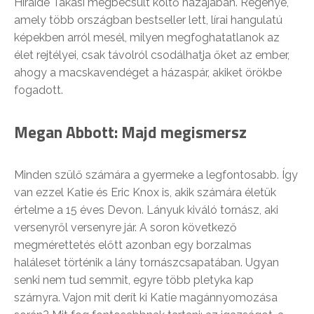
Hiraide Takasi megbecsült költő hazájában. Regénye,
amely több országban bestseller lett, lírai hangulatú
képekben arról mesél, milyen megfoghatatlanok az
élet rejtélyei, csak távolról csodálhatja őket az ember,
ahogy a macskavendéget a házaspár, akiket örökbe
fogadott.
Megan Abbott: Majd megismersz
Minden szülő számára a gyermeke a legfontosabb. Így
van ezzel Katie és Eric Knox is, akik számára életük
értelme a 15 éves Devon. Lányuk kiváló tornász, aki
versenyről versenyre jár. A soron következő
megmérettetés előtt azonban egy borzalmas
haláleset történik a lány tornászcsapatában. Ugyan
senki nem tud semmit, egyre több pletyka kap
szárnyra. Vajon mit derít ki Katie magánnyomozása