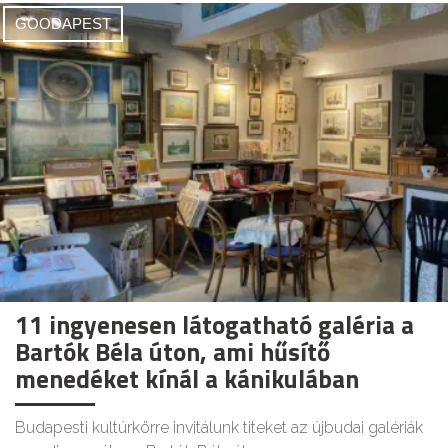
GOODAPEST
11 ingyenesen látogatható galéria a
Bartók Béla úton, ami hűsítő
menedéket kínál a kánikulában
Budapesti kultúrkörre invitálunk titeket az újbudai galériák