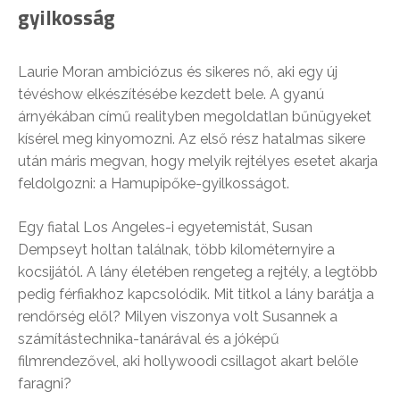
gyilkosság
Laurie Moran ambiciózus és sikeres nő, aki egy új
tévéshow elkészítésébe kezdett bele. A gyanú
árnyékában című realityben megoldatlan bűnügyeket
kísérel meg kinyomozni. Az első rész hatalmas sikere
után máris megvan, hogy melyik rejtélyes esetet akarja
feldolgozni: a Hamupipőke-gyilkosságot.
Egy fiatal Los Angeles-i egyetemistát, Susan
Dempseyt holtan találnak, több kilométernyire a
kocsijától. A lány életében rengeteg a rejtély, a legtöbb
pedig férfiakhoz kapcsolódik. Mit titkol a lány barátja a
rendőrség elől? Milyen viszonya volt Susannek a
számítástechnika-tanárával és a jóképű
filmrendezővel, aki hollywoodi csillagot akart belőle
faragni?