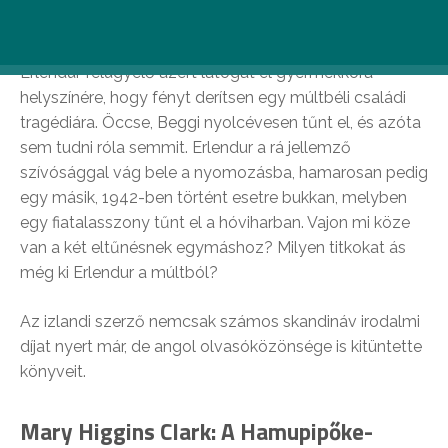
Felnőtt fejjel visszatérni a szülővárosunkba nem mindig
kellemes élmény. Ezúttal legalábbis biztosan nem az.
Erlendur felügyelő azért látogat el gyermekkora
helyszínére, hogy fényt derítsen egy múltbéli családi
tragédiára. Öccse, Beggi nyolcévesen tűnt el, és azóta
sem tudni róla semmit. Erlendur a rá jellemző
szívósággal vág bele a nyomozásba, hamarosan pedig
egy másik, 1942-ben történt esetre bukkan, melyben
egy fiatalasszony tűnt el a hóviharban. Vajon mi köze
van a két eltűnésnek egymáshoz? Milyen titkokat ás
még ki Erlendur a múltból?
Az izlandi szerző nemcsak számos skandináv irodalmi
díjat nyert már, de angol olvasóközönsége is kitüntette
könyveit.
Mary Higgins Clark: A Hamupipőke-