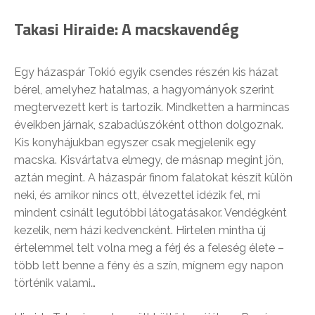
Takasi Hiraide: A macskavendég
Egy házaspár Tokió egyik csendes részén kis házat
bérel, amelyhez hatalmas, a hagyományok szerint
megtervezett kert is tartozik. Mindketten a harmincas
éveikben járnak, szabadúszóként otthon dolgoznak.
Kis konyhájukban egyszer csak megjelenik egy
macska. Kisvártatva elmegy, de másnap megint jön,
aztán megint. A házaspár finom falatokat készít külön
neki, és amikor nincs ott, élvezettel idézik fel, mi
mindent csinált legutóbbi látogatásakor. Vendégként
kezelik, nem házi kedvencként. Hirtelen mintha új
értelemmel telt volna meg a férj és a feleség élete –
több lett benne a fény és a szín, mígnem egy napon
történik valami…