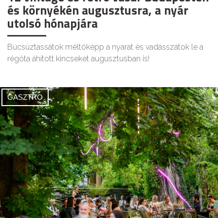
és környékén augusztusra, a nyár
utolsó hónapjára
Búcsúztassátok méltóképp a nyarat és vadásszátok le a
régóta áhított kincseket augusztusban is!
GASZTRO