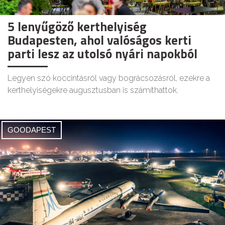
5 lenyűgöző kerthelyiség
Budapesten, ahol valóságos kerti
parti lesz az utolsó nyári napokból
Legyen szó koccintásról vagy bográcsozásról, ezekre a
kerthelyiségekre augusztusban is számíthattok.
GOODAPEST