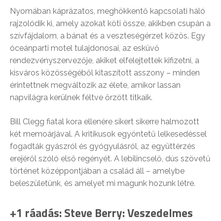
Nyomában káprázatos, meghökkentő kapcsolati háló
rajzolódik ki, amely azokat köti össze, akikben csupán a
szívfájdalom, a bánat és a veszteségérzet közös. Egy
óceánparti motel tulajdonosai, az esküvő
rendezvényszervezője, akiket elfelejtettek kifizetni, a
kisváros közösségéből kitaszított asszony – minden
érintettnek megváltozik az élete, amikor lassan
napvilágra kerülnek féltve őrzött titkaik.
Bill Clegg fiatal kora ellenére sikert sikerre halmozott
két memoárjával. A kritikusok egyöntetű lelkesedéssel
fogadták gyászról és gyógyulásról, az együttérzés
erejéről szóló első regényét. A lebilincselő, dús szövetű
történet középpontjában a család áll – amelybe
beleszületünk, és amelyet mi magunk hozunk létre.
+1 ráadás: Steve Berry: Veszedelmes