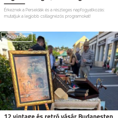
Érkeznek a Perseidák és a részleges napfogyatkozás:
mutatjuk a legjobb csillagnézős programokat!
GOODAPEST
12 vintage és retró vásár Budapesten