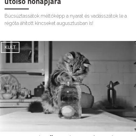
utolsó hónapjára
Búcsúztassátok méltóképp a nyarat és vadásszátok le a
régóta áhított kincseket augusztusban is!
KULT