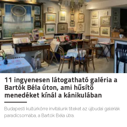
11 ingyenesen látogatható galéria a
Bartók Béla úton, ami hűsítő
menedéket kínál a kánikulában
Budapesti kultúrkörre invitálunk titeket az újbudai galériák
paradicsomába, a Bartók Béla útra.