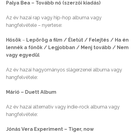
Palya Bea – Tovább nő (szerzői kiadás)
Az év hazai rap vagy hip-hop albuma vagy
hangfelvétele – nyertese:
Hősök
–
Lepörög a film / Életút / Felejtés / Ha én
lennék a főnök / Legjobban / Menj tovább / Nem
vagy egyedül
Az év hazai hagyományos slágerzenei albuma vagy
hangfelvétele:
Márió – Duett Album
Az év hazai alternatív vagy indie-rock albuma vagy
hangfelvétele:
Jónás Vera Experiment – Tiger, now