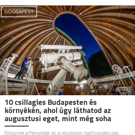
GOODAPEST
10 csillagles Budapesten és
környékén, ahol úgy láthatod az
augusztusi eget, mint még soha
Érkeznek a Perseidák és a részleges napfogyatkozás: