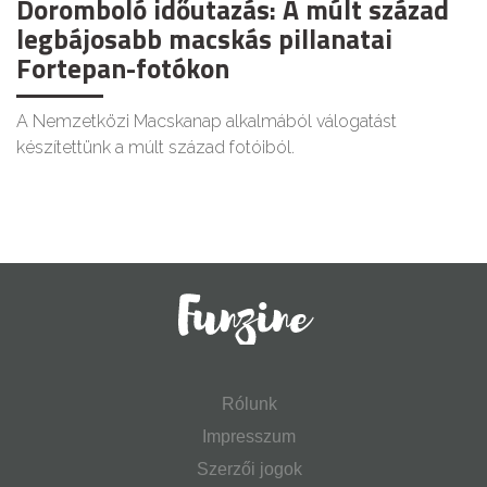
Doromboló időutazás: A múlt század
legbájosabb macskás pillanatai
Fortepan-fotókon
A Nemzetközi Macskanap alkalmából válogatást
készítettünk a múlt század fotóiból.
Rólunk
Impresszum
Szerzői jogok