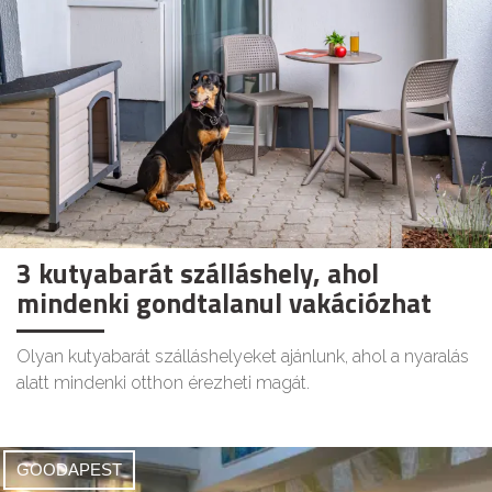
3 kutyabarát szálláshely, ahol
mindenki gondtalanul vakációzhat
Olyan kutyabarát szálláshelyeket ajánlunk, ahol a nyaralás
alatt mindenki otthon érezheti magát.
GOODAPEST