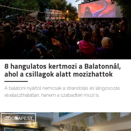
8 hangulatos kertmozi a Balatonnál,
ahol a csillagok alatt mozizhattok
A balatoni nyártól nemcsak a strandolás és lángosozás
elválaszthatatlan, hanem a szabadtéri mozi is.
GOODAPEST