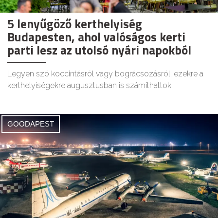
5 lenyűgöző kerthelyiség
Budapesten, ahol valóságos kerti
parti lesz az utolsó nyári napokból
Legyen szó koccintásról vagy bográcsozásról, ezekre a
kerthelyiségekre augusztusban is számíthattok.
GOODAPEST