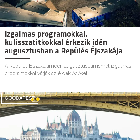
Izgalmas programokkal,
kulisszatitkokkal érkezik idén
augusztusban a Repülés Éjszakája
A Repülés Éjszakáján idén augusztusban ismét izgalmas
programokkal várják az érdeklődőket.
GOODAPEST