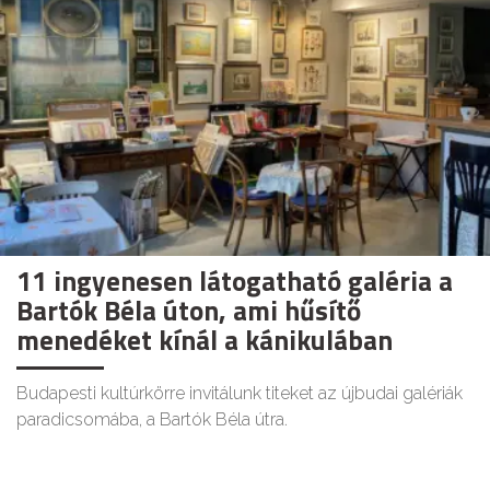
11 ingyenesen látogatható galéria a
Bartók Béla úton, ami hűsítő
menedéket kínál a kánikulában
Budapesti kultúrkörre invitálunk titeket az újbudai galériák
paradicsomába, a Bartók Béla útra.