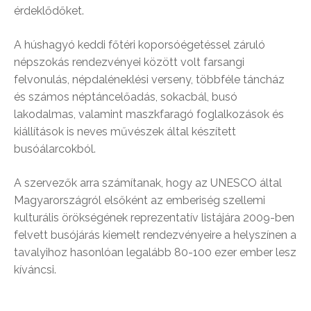
érdeklődőket.
A húshagyó keddi főtéri koporsóégetéssel záruló
népszokás rendezvényei között volt farsangi
felvonulás, népdaléneklési verseny, többféle táncház
és számos néptáncelőadás, sokacbál, busó
lakodalmas, valamint maszkfaragó foglalkozások és
kiállítások is neves művészek által készített
busóálarcokból.
A szervezők arra számítanak, hogy az UNESCO által
Magyarországról elsőként az emberiség szellemi
kulturális örökségének reprezentatív listájára 2009-ben
felvett busójárás kiemelt rendezvényeire a helyszínen a
tavalyihoz hasonlóan legalább 80-100 ezer ember lesz
kíváncsi.