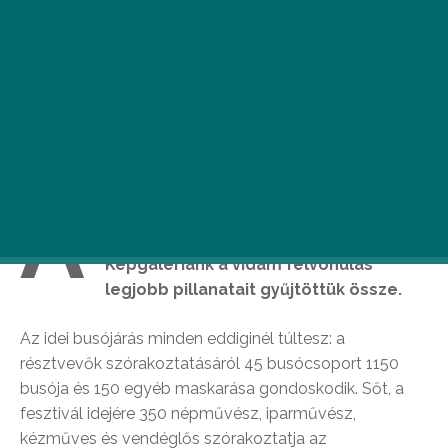
A
farsangi időszak tetőpontja a mohácsi
busójárás, mely holnap ér véget.
Képgalériánk a vidám felvonulás
legjobb pillanatait gyűjtöttük össze.
Az idei busójárás minden eddiginél túltesz: a
résztvevők szórakoztatásáról 45 busócsoport 1150
busója és 150 egyéb maskarása gondoskodik. Sőt, a
fesztivál idejére 350 népművész, iparművész,
kézműves és vendéglős szórakoztatja az