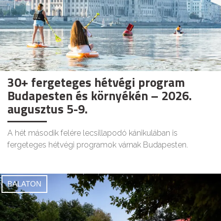
30+ fergeteges hétvégi program
Budapesten és környékén – 2026.
augusztus 5-9.
A hét második felére lecsillapodó kánikulában is
fergeteges hétvégi programok várnak Budapesten.
BALATON