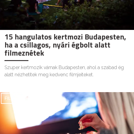
15 hangulatos kertmozi Budapesten,
ha a csillagos, nyári égbolt alatt
filmeznétek
Szuper kertmozik várnak Budapesten, ahol a szabad ég
alatt nézhetitek meg kedvenc filmjeiteket.
FILMEK