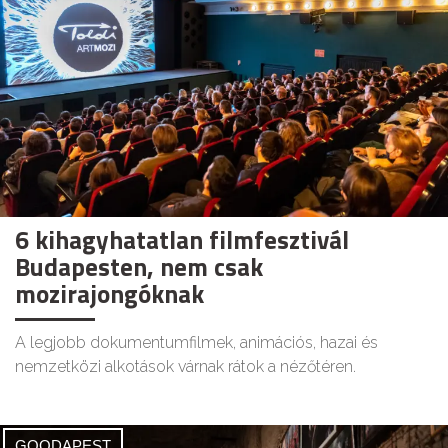
6 kihagyhatatlan filmfesztivál
Budapesten, nem csak
mozirajongóknak
A legjobb dokumentumfilmek, animációs, hazai és
nemzetközi alkotások várnak rátok a nézőtéren.
GOODAPEST