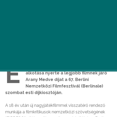
E
nyedi Ildikó Testről és lélekről című
alkotása nyerte a legjobb filmnek járó
Arany Medve díjat a 67. Berlini
Nemzetközi Filmfesztivál (Berlinale)
szombat esti díjkiosztóján.
A 18 év után új nagyjátékfilmmel visszatérő rendező
munkája a filmkritikusok nemzetközi szövetségének