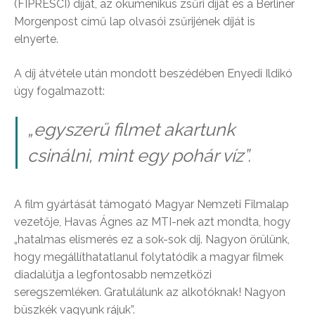
(FIPRESCI) díját, az ökumenikus zsűri díját és a Berliner
Morgenpost című lap olvasói zsűrijének díját is
elnyerte.
A díj átvétele után mondott beszédében Enyedi Ildikó
úgy fogalmazott:
„egyszerű filmet akartunk
csinálni, mint egy pohár víz”.
A film gyártását támogató Magyar Nemzeti Filmalap
vezetője, Havas Ágnes az MTI-nek azt mondta, hogy
„hatalmas elismerés ez a sok-sok díj. Nagyon örülünk,
hogy megállíthatatlanul folytatódik a magyar filmek
diadalútja a legfontosabb nemzetközi
seregszemléken. Gratulálunk az alkotóknak! Nagyon
büszkék vagyunk rájuk”.