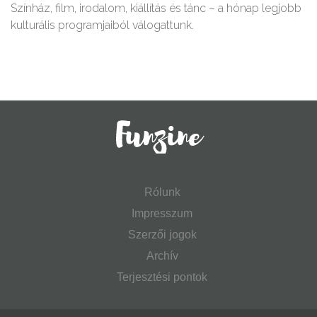
Színház, film, irodalom, kiállítás és tánc – a hónap legjobb
kulturális programjaiból válogattunk.
Rólunk
Impresszum
Szerzői jogok
Archív
Terjesztési pontok