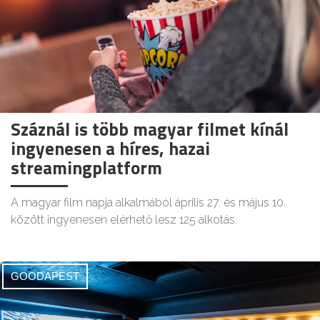
Száznál is több magyar filmet kínál
ingyenesen a híres, hazai
streamingplatform
A magyar film napja alkalmából április 27. és május 10.
között ingyenesen elérhető lesz 125 alkotás.
GOODAPEST