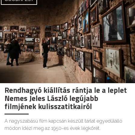
Rendhagyó kiállítás rántja le a leplet
Nemes Jeles László legújabb
filmjének kulisszatitkairól
A nagyszabású film kapcsán készült tárlat egyedülálló
módon idézi meg az 1950-es évek légkörét.