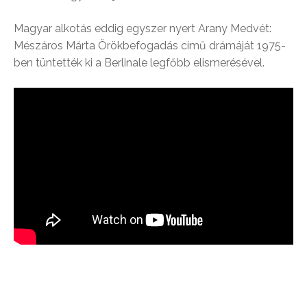
Magyar alkotás eddig egyszer nyert Arany Medvét:
Mészáros Márta Örökbefogadás című drámáját 1975-
ben tüntették ki a Berlinale legfőbb elismerésével.