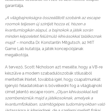
garantálja.
„
A világbajnokságra összeállított szobánk az escape
roomok teljesen új szintjét hozza el, hiszen a
kvantumlogikán alapul, a bajnokok a játék során
minden képzeletet felülmúló kihívásokkal találkoznak
majd
” – mondta Dr. Konstantin Mitgutsch, az MIT
Game Lab kutatója, a játék koncepciójának
megalkotója.
A tervező, Scott Nicholson azt mesélte, hogy a VB-re
készülve a modern szabadulószobák stílusából
merítettek ihletet, továbbá ígéri, hogy csapatmunkát
igénylő feladatokban is bővelkedni fog a világbajnoki
címet jelentő escape room. „
Olyan kihívásokkal kell
szembenézniük majd a játékosoknak, amelyek a
kvantumfizikában, számítógépes tudományokban való
jártasságra is kiterjednek, de a szellemi mellett fizikai