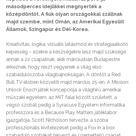
másodperces idejükkel megnyerték a
középdöntőt. A fiúk olyan országokkal szállnak
majd szembe, mint Omán, az Amerikai Egyesült
Államok, Szingapúr és Dél-Korea.
Kreativitás, logika, vizuális látásmód és stratégiaalkotó
képesség – ezekre a készségekre lesz majd szüksége
annak a 22 csapatnak, akik márciusban Budapestre
érkeznek, hogy részt vegyenek a világ első
szabadulószoba világbajnokságán. A döntőt a Red
Bull TV élőben közvetíti majd március 25-én. A Mission:
Unlock Enoch játék koncepciója a világhírű amerikai
műszaki egyetem, az MIT falai között született, a
végső szobát pedig a Syracuse Egyetem informatika
professzora és a Because Play Matters játéklabor
igazgatója, Scott Nicholson tervezte, a szoba
professzionális kivitelezését pedig a Fox in a box
szabaduló szobákat tervező és üzemeltető csapat