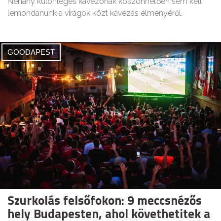
Néhány különleges kávézónak köszönhetően sem kell
lemondanunk a virágok közt kávézás élményéről.
GOODAPEST
Szurkolás felsőfokon: 9 meccsnézős
hely Budapesten, ahol követhetitek a