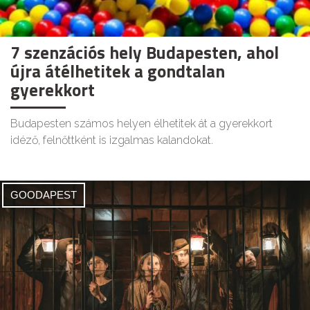
7 szenzációs hely Budapesten, ahol
újra átélhetitek a gondtalan
gyerekkort
Budapesten számos helyen élhetitek át a gyerekkort
idéző, felnőttként is izgalmas kalandokat.
GOODAPEST