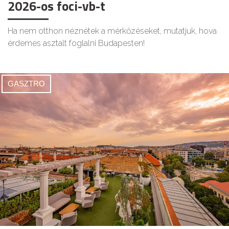
2026-os foci-vb-t
Ha nem otthon néznétek a mérkőzéseket, mutatjuk, hova
érdemes asztalt foglalni Budapesten!
GASZTRO