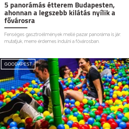
5 panorámás étterem Budapesten,
ahonnan a legszebb kilátás nyílik a
fővárosra
Fenséges gasztroélmények mellé pazar panoráma is jár:
mutatjuk, merre érdemes indulni a fővárosban.
GOODAPEST