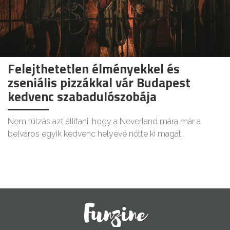
Felejthetetlen élményekkel és
zseniális pizzákkal vár Budapest
kedvenc szabadulószobája
Nem túlzás azt állítani, hogy a Neverland mára már a
belváros egyik kedvenc helyévé nőtte ki magát.