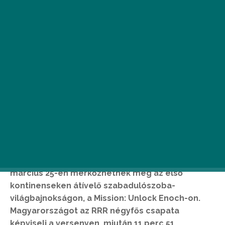
Huszonkét ország legélesebb elméit hozza el
Budapestre a Red Bull Mind Gamers – a csapatok
március 25-én mérkőzhetnek meg az első
kontinenseken átívelő szabadulószoba-
világbajnokságon, a Mission: Unlock Enoch-on.
Magyarországot az RRR négyfős csapata
képviseli a versenyen, miután 11 perc 51