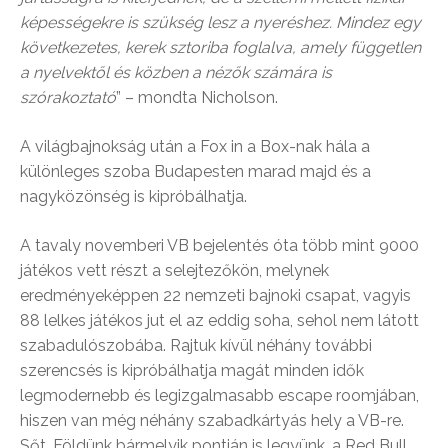
képességekre is szükség lesz a nyeréshez. Mindez egy
következetes, kerek sztoriba foglalva, amely független
a nyelvektől és közben a nézők számára is
szórakoztató
” – mondta Nicholson.
A világbajnokság után a Fox in a Box-nak hála a
különleges szoba Budapesten marad majd és a
nagyközönség is kipróbálhatja.
A tavaly novemberi VB bejelentés óta több mint 9000
játékos vett részt a selejtezőkön, melynek
eredményeképpen 22 nemzeti bajnoki csapat, vagyis
88 lelkes játékos jut el az eddig soha, sehol nem látott
szabadulószobába. Rajtuk kívül néhány további
szerencsés is kipróbálhatja magát minden idők
legmodernebb és legizgalmasabb escape roomjában,
hiszen van még néhány szabadkártyás hely a VB-re.
Sőt, Földünk bármelyik pontján is legyünk, a Red Bull