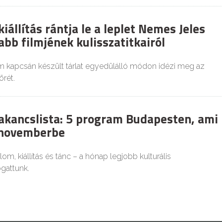
állítás rántja le a leplet Nemes Jeles
abb filmjének kulisszatitkairól
m kapcsán készült tárlat egyedülálló módon idézi meg az
rét.
bakancslista: 5 program Budapesten, ami
a novemberbe
alom, kiállítás és tánc – a hónap legjobb kulturális
gattunk.