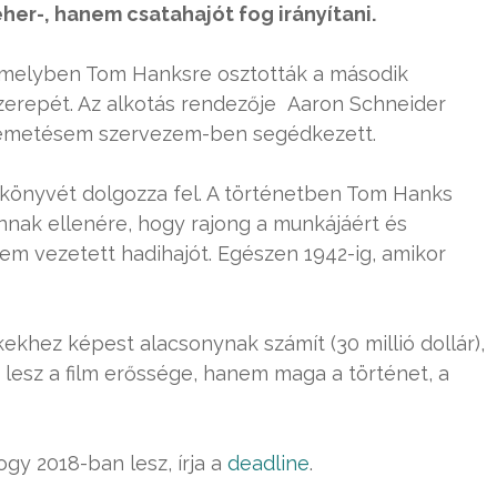
teher-, hanem csatahajót fog irányítani.
 melyben Tom Hanksre osztották a második
zerepét. Az alkotás rendezője Aaron Schneider
A temetésem szervezem-ben segédkezett.
 könyvét dolgozza fel. A történetben Tom Hanks
annak ellenére, hogy rajong a munkájáért és
em vezetett hadihajót. Egészen 1942-ig, amikor
ekhez képest alacsonynak számít (30 millió dollár),
 lesz a film erőssége, hanem maga a történet, a
ogy 2018-ban lesz, írja a
deadline
.