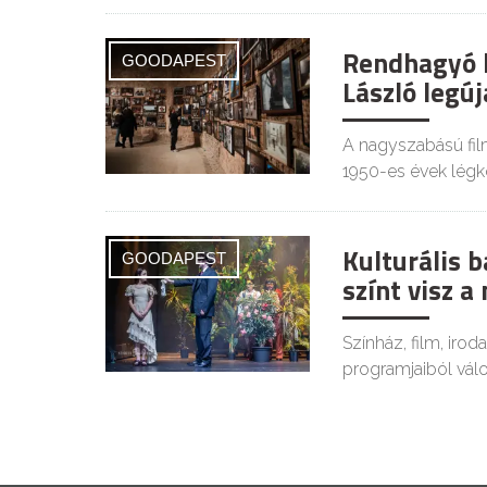
Rendhagyó ki
GOODAPEST
László legúj
A nagyszabású fil
1950-es évek légkö
Kulturális 
GOODAPEST
színt visz 
Színház, film, irod
programjaiból válo