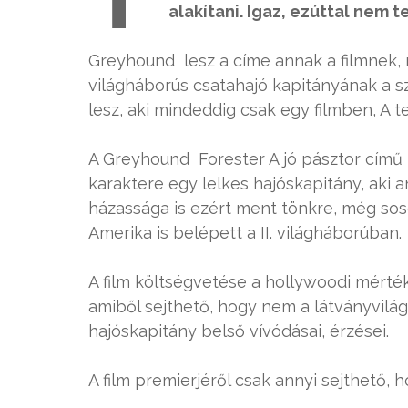
alakítani. Igaz, ezúttal nem 
Greyhound lesz a címe annak a filmnek,
világháborús csatahajó kapitányának a s
lesz, aki mindeddig csak egy filmben, 
A Greyhound Forester A jó pásztor című
karaktere egy lelkes hajóskapitány, aki 
házassága is ezért ment tönkre, még sos
Amerika is belépett a II. világháborúban.
A film költségvetése a hollywoodi mérték
amiből sejthető, hogy nem a látványvilág
hajóskapitány belső vívódásai, érzései.
A film premierjéről csak annyi sejthető, h