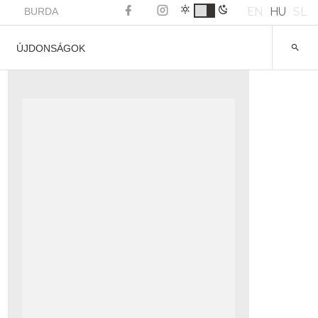
EN
HU
SL
BURDA
ÚJDONSÁGOK