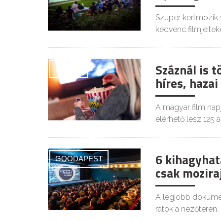
Szuper kertmozik 
kedvenc filmjeiteke
Száznál is 
FILMEK
híres, haza
A magyar film napj
elérhető lesz 125 a
6 kihagyhat
GOODAPEST
csak mozir
A legjobb dokumen
rátok a nézőtéren.