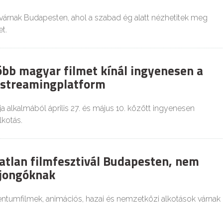
várnak Budapesten, ahol a szabad ég alatt nézhetitek meg
t.
több magyar filmet kínál ingyenesen a
i streamingplatform
a alkalmából április 27. és május 10. között ingyenesen
lkotás.
atlan filmfesztivál Budapesten, nem
ajongóknak
tumfilmek, animációs, hazai és nemzetközi alkotások várnak