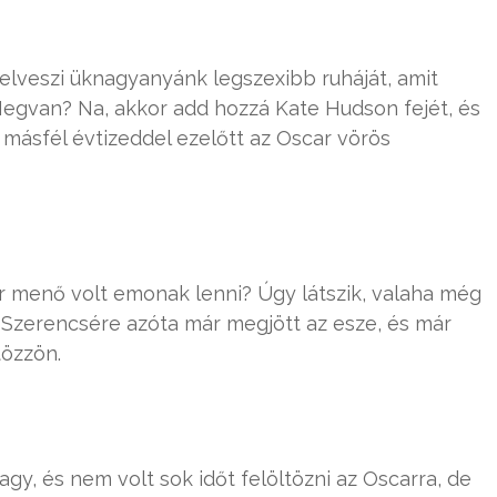
felveszi üknagyanyánk legszexibb ruháját, amit
Megvan? Na, akkor add hozzá Kate Hudson fejét, és
másfél évtizeddel ezelőtt az Oscar vörös
r menő volt emonak lenni? Úgy látszik, valaha még
st. Szerencsére azóta már megjött az esze, és már
tözzön.
vagy, és nem volt sok időt felöltözni az Oscarra, de