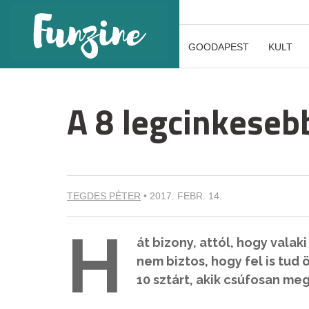
GOODAPEST
KULT
A 8 legcinkeseb
TEGDES PÉTER
•
2017. FEBR. 14.
H
át bizony, attól, hogy valak
nem biztos, hogy fel is tud
10 sztárt, akik csúfosan meg