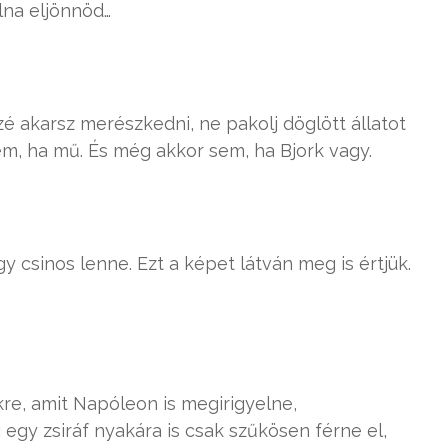
lna eljönnöd…
 akarsz merészkedni, ne pakolj döglött állatot
em, ha mű. És még akkor sem, ha Bjork vagy.
y csinos lenne. Ezt a képet látván meg is értjük.
kre, amit Napóleon is megirigyelne,
egy zsiráf nyakára is csak szűkösen férne el,