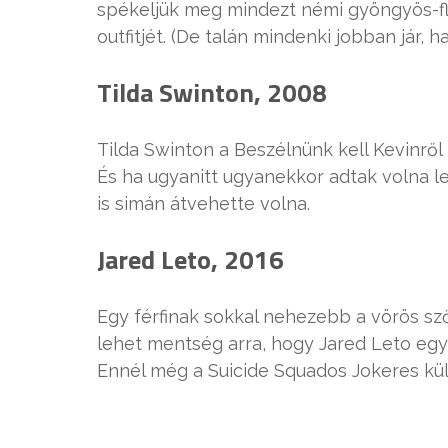
spékeljük meg mindezt némi gyöngyös-fl
outfitjét. (De talán mindenki jobban jár, h
Tilda Swinton, 2008
Tilda Swinton a Beszélnünk kell Kevinrő
És ha ugyanitt ugyanekkor adtak volna le
is simán átvehette volna.
Jared Leto, 2016
Egy férfinak sokkal nehezebb a vörös s
lehet mentség arra, hogy Jared Leto egy
Ennél még a Suicide Squados Jokeres küls