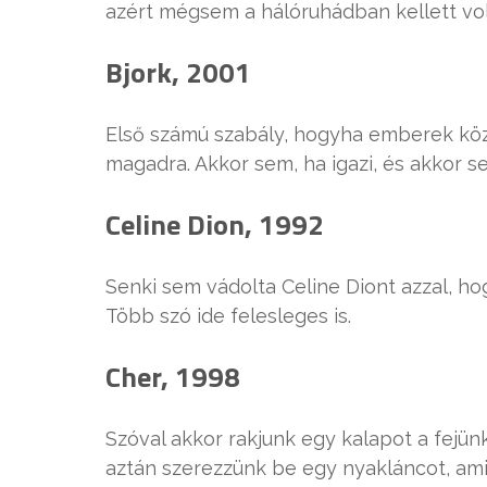
azért mégsem a hálóruhádban kellett vo
Bjork, 2001
Első számú szabály, hogyha emberek közé
magadra. Akkor sem, ha igazi, és akkor s
Celine Dion, 1992
Senki sem vádolta Celine Diont azzal, hog
Több szó ide felesleges is.
Cher, 1998
Szóval akkor rakjunk egy kalapot a fejün
aztán szerezzünk be egy nyakláncot, ami 