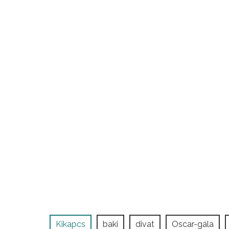
Kikapcs
baki
divat
Oscar-gála