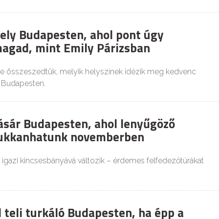
hely Budapesten, ahol pont úgy
agad, mint Emily Párizsban
e összeszedtük, melyik helyszínek idézik meg kedvenc
t Budapesten.
ásár Budapesten, ahol lenyűgöző
bukkanhatunk novemberben
 igazi kincsesbányává változik – érdemes felfedezőtúrákat
 teli turkáló Budapesten, ha épp a