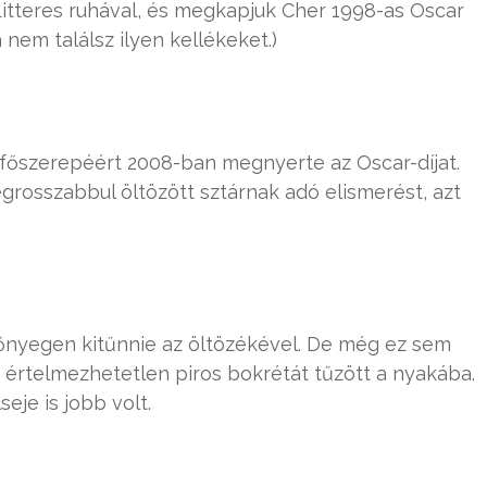
itteres ruhával, és megkapjuk Cher 1998-as Oscar
a nem találsz ilyen kellékeket.)
l főszerepéért 2008-ban megnyerte az Oscar-díjat.
grosszabbul öltözött sztárnak adó elismerést, azt
zőnyegen kitűnnie az öltözékével. De még ez sem
 értelmezhetetlen piros bokrétát tűzött a nyakába.
eje is jobb volt.