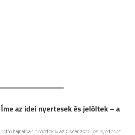
Íme az idei nyertesek és jelöltek – a
 hétfő hajnalban hirdették ki az Oscar 2026-os nyerteseit.