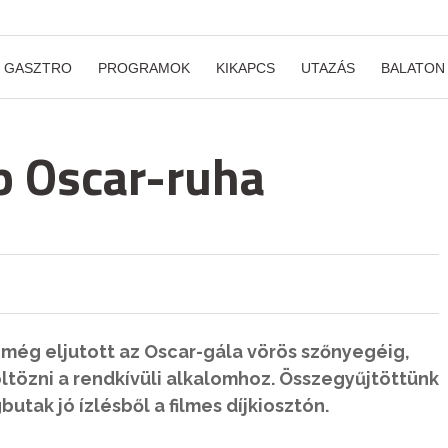
GASZTRO
PROGRAMOK
KIKAPCS
UTAZÁS
BALATON
b Oscar-ruha
i még eljutott az Oscar-gála vörös szőnyegéig,
 öltözni a rendkívüli alkalomhoz. Összegyűjtöttünk
butak jó ízlésből a filmes díjkiosztón.