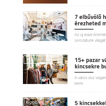
7 elbűvölő 
GOODAPEST
érezheted m
Az új évad örömér
sorozatunk világá
15+ pazar v
GOODAPEST
kincsekre 
A város ősz végén
tenni.
5 kincsekkel
GOODAPEST