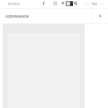
EN
HU
SL
BURDA
ÚJDONSÁGOK