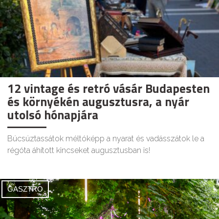
12 vintage és retró vásár Budapesten
és környékén augusztusra, a nyár
utolsó hónapjára
Búcsúztassátok méltóképp a nyarat és vadásszátok le a
régóta áhított kincseket augusztusban is!
GASZTRO