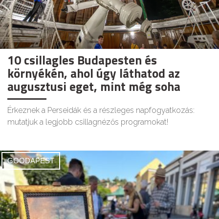
10 csillagles Budapesten és
környékén, ahol úgy láthatod az
augusztusi eget, mint még soha
Érkeznek a Perseidák és a részleges napfogyatkozás:
mutatjuk a legjobb csillagnézős programokat!
GOODAPEST