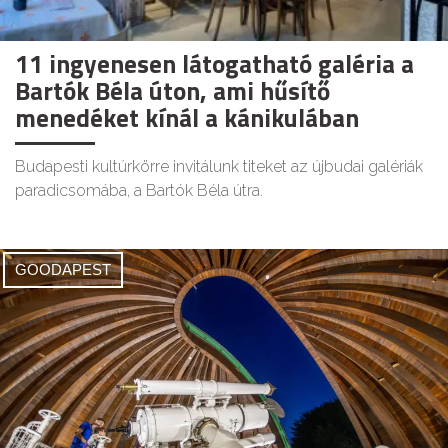
11 ingyenesen látogatható galéria a
Bartók Béla úton, ami hűsítő
menedéket kínál a kánikulában
Budapesti kultúrkörre invitálunk titeket az újbudai galériák
paradicsomába, a Bartók Béla útra.
GOODAPEST