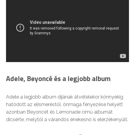
Adele, Beyoncé és a legjobb album
Adele a legjobb album díjának átvételekor könnyekig
hatódott az elismeréstől, önmaga fényezése helyett
azonban Beyoncét és Lemonade című albumát
dicsérte, melytől a várandós énekesnő is elérzékenyült.