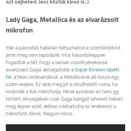
azt sejheted, lesz köztük kínos is…)
Lady Gaga, Metallica és az elvarázsolt
mikrofon
Már a párosítás hallatán felhúzhatod a szemöldököd,
amin meg sem lepődünk: mi is hasonlóképpen
fogadtuk a hírt, hogy a lassan countryénekessé
avanzsáló Gaga, aki legutóbb a
Super Bowlon lépett
fel
, a híres rockbandával, a Metallicával áll össze egy
szám erejére. Ez akár még jól is elsülhetett volna, ha
működik a fiúk mikrofonja. Mivel azonban ez nem így
történt, lényegében csak Gaga hangját lehetett hallani,
meg éppen azét, akihez odatartotta az énekesnő a
mikrofont. Kínos. Nagyon kínos.