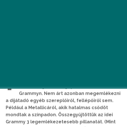
I
gen, tudjuk, Adele egy hihetetlenül
tehetséges énekesnő, aki szinte az összes
főbb kategóriát megnyerte az idei
Grammyn. Nem árt azonban megemlékezni
a díjátadó egyéb szereplőiről, fellépőiről sem.
Például a Metallicáról, akik hatalmas csődöt
mondtak a színpadon. Összegyűjtöttük az idei
Grammy 3 legemlékezetesebb pillanatát. (Mint