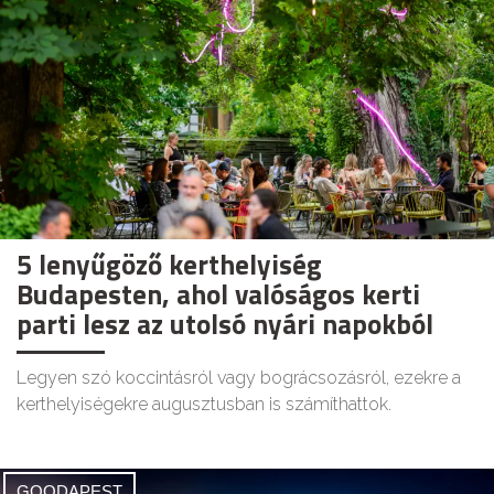
5 lenyűgöző kerthelyiség
Budapesten, ahol valóságos kerti
parti lesz az utolsó nyári napokból
Legyen szó koccintásról vagy bográcsozásról, ezekre a
kerthelyiségekre augusztusban is számíthattok.
GOODAPEST