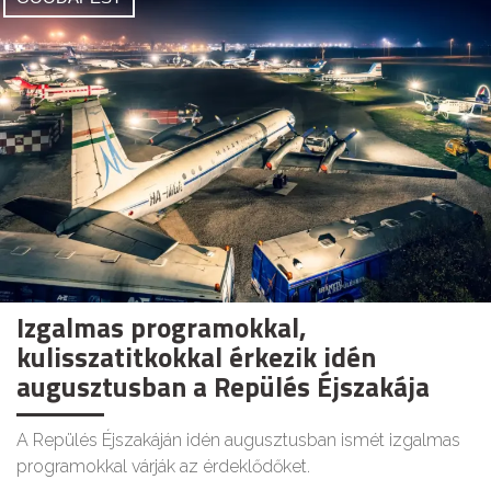
Izgalmas programokkal,
kulisszatitkokkal érkezik idén
augusztusban a Repülés Éjszakája
A Repülés Éjszakáján idén augusztusban ismét izgalmas
programokkal várják az érdeklődőket.