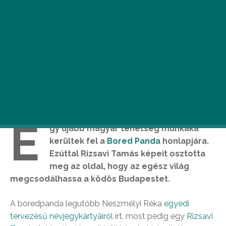
E
gy újabb magyar tehetség munkáka
kerültek fel a
Bored Panda
honlapjára.
Ezúttal Rizsavi Tamás képeit osztotta
meg az oldal, hogy az egész világ
megcsodálhassa a ködös Budapestet.
A boredpanda legutóbb Neszmélyi Réka
egyedi
tervezésű névjegykártyáiró
l írt, most pedig egy
Rizsavi