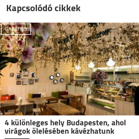
Kapcsolódó cikkek
GASZTRO
4 különleges hely Budapesten, ahol
virágok ölelésében kávézhatunk