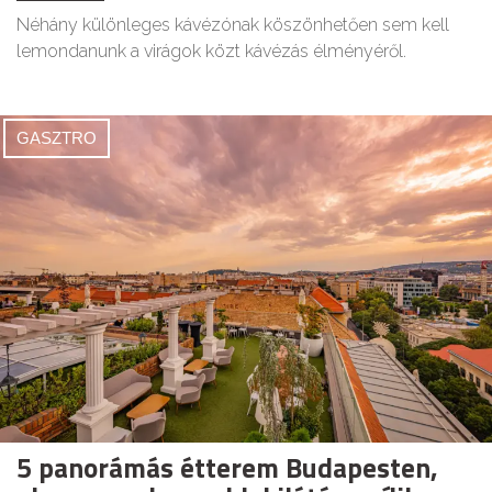
Néhány különleges kávézónak köszönhetően sem kell
lemondanunk a virágok közt kávézás élményéről.
GASZTRO
5 panorámás étterem Budapesten,