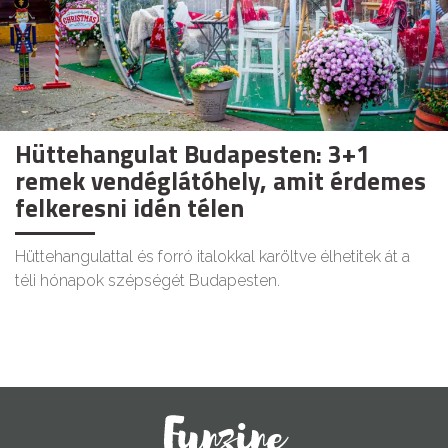
Hüttehangulat Budapesten: 3+1
remek vendéglátóhely, amit érdemes
felkeresni idén télen
Hüttehangulattal és forró italokkal karöltve élhetitek át a
téli hónapok szépségét Budapesten.