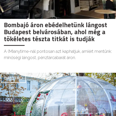
Bombajó áron ebédelhetünk lángost
Budapest belvárosában, ahol még a
tökéletes tészta titkát is tudják
A (M)anytime-nál pontosan azt kaphatjuk, amiért mentünk:
minőségi lángost, pénztárcabarát áron.
GASZTRO