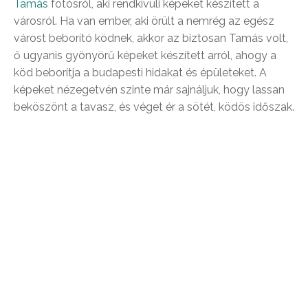
Tamás
fotósról, aki rendkívüli képeket készített a
városról. Ha van ember, aki örült a nemrég az egész
várost beborító ködnek, akkor az biztosan Tamás volt,
ő ugyanis gyönyörű képeket készített arról, ahogy a
köd beborítja a budapesti hidakat és épületeket. A
képeket nézegetvén szinte már sajnáljuk, hogy lassan
beköszönt a tavasz, és véget ér a sötét, ködös időszak.