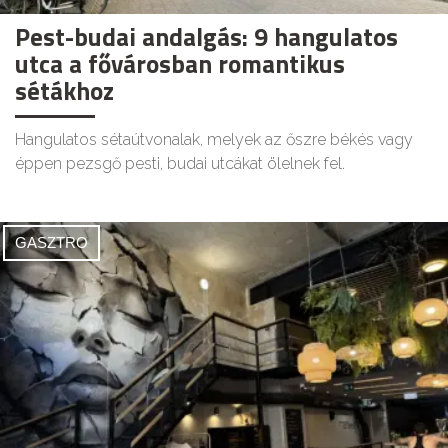
Pest-budai andalgás: 9 hangulatos
utca a fővárosban romantikus
sétákhoz
Hangulatos sétaútvonalak, melyek az őszre békés vagy
éppen pezsgő pesti, budai utcákat ölelnek fel.
GASZTRO