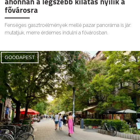
ahonnan a legszebb kilátás nyílik a
fővárosra
Fenséges gasztroélmények mellé pazar panoráma is jár:
mutatjuk, merre érdemes indulni a fővárosban.
GOODAPEST