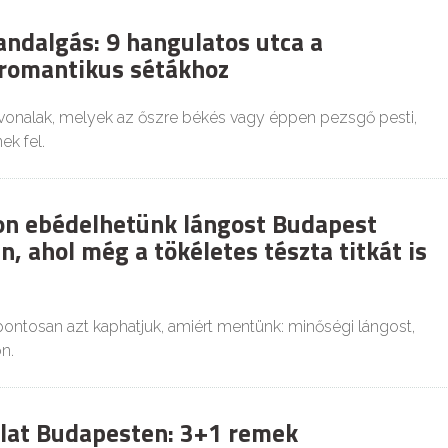
andalgás: 9 hangulatos utca a
romantikus sétákhoz
vonalak, melyek az őszre békés vagy éppen pezsgő pesti,
ek fel.
on ebédelhetünk lángost Budapest
, ahol még a tökéletes tészta titkát is
ontosan azt kaphatjuk, amiért mentünk: minőségi lángost,
on.
lat Budapesten: 3+1 remek