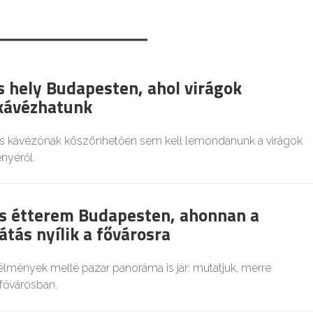
s hely Budapesten, ahol virágok
kávézhatunk
s kávézónak köszönhetően sem kell lemondanunk a virágok
nyéről.
s étterem Budapesten, ahonnan a
átás nyílik a fővárosra
lmények mellé pazar panoráma is jár: mutatjuk, merre
fővárosban.