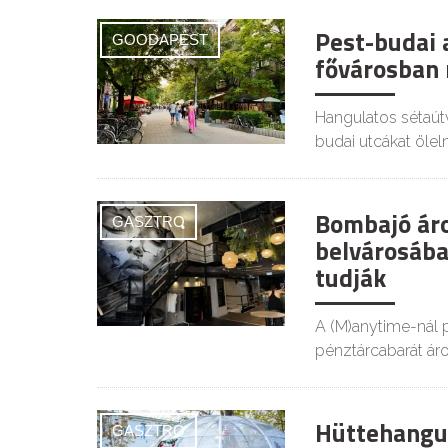
Pest-budai 
GOODAPEST
fővárosban 
Hangulatos sétaút
budai utcákat öleln
Bombajó ár
GASZTRO
belvárosában
tudják
A (M)anytime-nál p
pénztárcabarát ár
Hüttehangu
GASZTRO