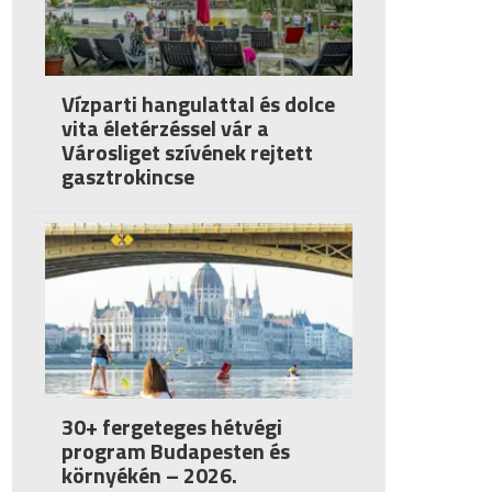
Vízparti hangulattal és dolce
vita életérzéssel vár a
Városliget szívének rejtett
gasztrokincse
30+ fergeteges hétvégi
program Budapesten és
környékén – 2026.