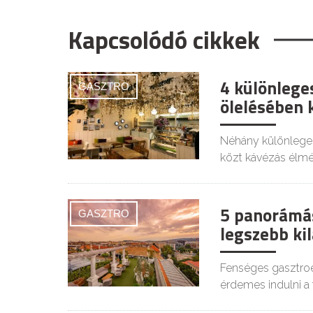
Kapcsolódó cikkek
4 különlege
GASZTRO
ölelésében 
Néhány különlege
közt kávézás élmé
5 panorámá
GASZTRO
legszebb kil
Fenséges gasztroé
érdemes indulni a 