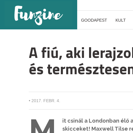
GOODAPEST
KULT
A fiú, aki lerajz
és természtesen
•
2017. FEBR. 4.
M
it csinál a Londonban élő 
skicceket! Maxwell Tilse 