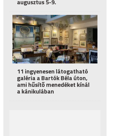
augusztus 5-9.
11 ingyenesen látogatható
galéria a Bartók Béla úton,
ami hűsítő menedéket kínál
a kánikulában