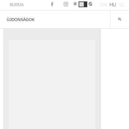
EN
HU
SL
BURDA
ÚJDONSÁGOK