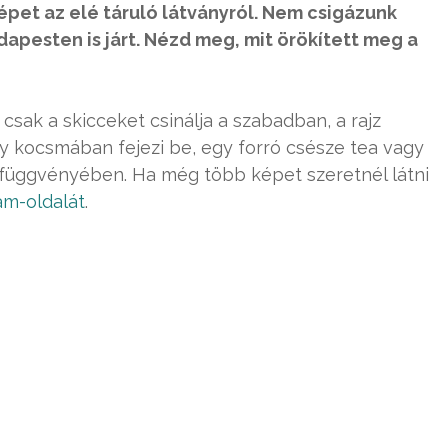
épet az elé táruló látványról. Nem csigázunk
udapesten is járt. Nézd meg, mit örökített meg a
csak a skicceket csinálja a szabadban, a rajz
y kocsmában fejezi be, egy forró csésze tea vagy
t függvényében. Ha még több képet szeretnél látni
am-oldalát
.