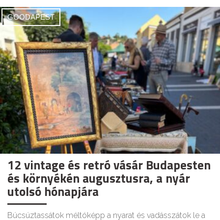
GOODAPEST
12 vintage és retró vásár Budapesten
és környékén augusztusra, a nyár
utolsó hónapjára
Búcsúztassátok méltóképp a nyarat és vadásszátok le a