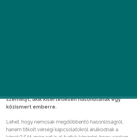
N
ehéz lehet a sztárok élete: életük
szinte minden pillanatát végigköveti a
média. Kivéve, ha van egy
hasonmásuk, akikre akár rá is
bízhatnák, hogy vállaljanak helyettük egy-két
megjelenést. Összegyűjtöttünk 15 olyan
személyt, akik kísértetiesen hasonlítanak egy
közismert emberre.
Lehet, hogy nemcsak megdöbbentő hasonlóságról,
hanem titkolt vérségi kapcsolatokról árulkodnak a