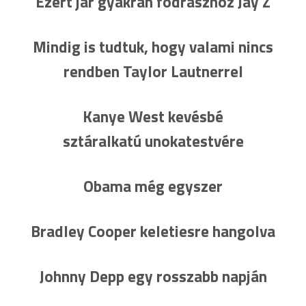
Ezért jár gyakran fodrászhoz Jay Z
Mindig is tudtuk, hogy valami nincs
rendben Taylor Lautnerrel
Kanye West kevésbé
sztáralkatú unokatestvére
Obama még egyszer
Bradley Cooper keletiesre hangolva
Johnny Depp egy rosszabb napján