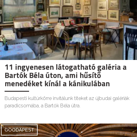
11 ingyenesen látogatható galéria a
Bartók Béla úton, ami hűsítő
menedéket kínál a kánikulában
Budapesti kultúrkörre invitálunk titeket az újbudai galériák
paradicsomába, a Bartók Béla útra.
GOODAPEST