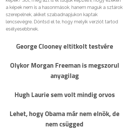
képek? Sőt, még azt is el tudjuk képzelni, hogy ezeken
a képek nem is a hasonmások, hanem maguk a sztárok
szerepelnek, akiket szabadnapjukon kaptak
lencsevégre. Döntsd el te, hogy melyik verziót tartod
esélyesebbnek.
George Clooney eltitkolt testvére
Olykor Morgan Freeman is megszorul
anyagilag
Hugh Laurie sem volt mindig orvos
Lehet, hogy Obama már nem elnök, de
nem csügged