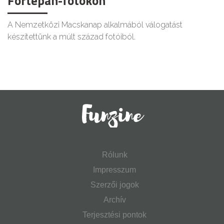
Fortepan-fotókon
A Nemzetközi Macskanap alkalmából válogatást
készítettünk a múlt század fotóiból.
Rólunk
Impresszum
Szerzői jogok
Archív
Terjesztési pontok