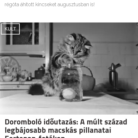
régóta áhított kincseket augusztusban is!
KULT
Doromboló időutazás: A múlt század
legbájosabb macskás pillanatai