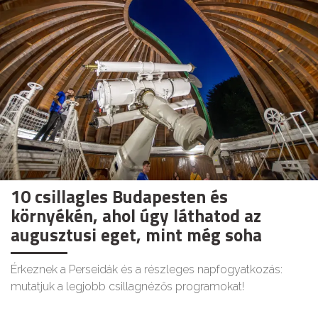
10 csillagles Budapesten és
környékén, ahol úgy láthatod az
augusztusi eget, mint még soha
Érkeznek a Perseidák és a részleges napfogyatkozás:
mutatjuk a legjobb csillagnézős programokat!