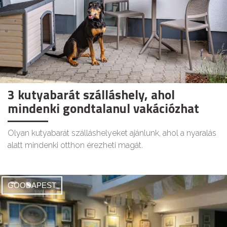
3 kutyabarát szálláshely, ahol
mindenki gondtalanul vakációzhat
Olyan kutyabarát szálláshelyeket ajánlunk, ahol a nyaralás
alatt mindenki otthon érezheti magát.
GOODAPEST