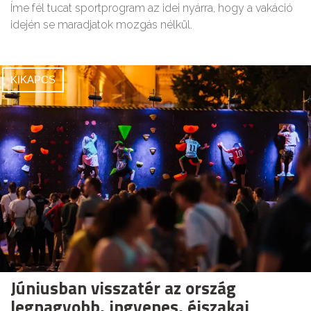
Íme fél tucat sportprogram az idei nyárra, hogy a vakáció
idején se maradjatok mozgás nélkül.
KIKAPCS
Júniusban visszatér az ország
legnagyobb, ingyenes, éjszakai