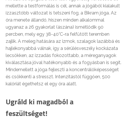
mellette a testformálás is cél, annak a jógából kialakult
izzasztóbb változat is tetszeni fog, a Bikram jóga. Az
óra menete állandó, hiszen minden alkalommal
ugyanaz a 26 gyakorlat (ászána) ismétlődik 90
percben, mely egy 38-40°C-ra felfűtött teremben
zajlik. A meleg hatására az izmok, szalagok lazábbá és
hajlékonyabbá válnak, így a sérülésveszély kockázata
lecsökken, az izzadás fokozottabb, a méreganyagok
kiválasztása jóval hatékonyabb és a fogyásban is segít.
Mindemellett a jóga fejleszti a koncentrálóképességet
és csökkenti a stresszt. Intenzitástól függően, 500
kalóriát égethetsz el egy óra alatt.
Ugráld ki magadból a
feszültséget!