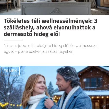
Tökéletes téli wellnessélmények: 3
szálláshely, ahová elvonulhattok a
dermesztő hideg elől
Nincs is jobb, mint elbújni a hideg elől és wellnessezni
egyet – pláne ezeken a szálláshelyeken.
FILMEK