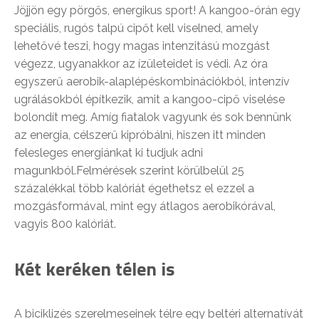
Jöjjön egy pörgős, energikus sport! A kangoo-órán egy
speciális, rugós talpú cipőt kell viselned, amely
lehetővé teszi, hogy magas intenzitású mozgást
végezz, ugyanakkor az ízületeidet is védi. Az óra
egyszerű aerobik-alaplépéskombinációkból, intenzív
ugrálásokból építkezik, amit a kangoo-cipő viselése
bolondít meg. Amíg fiatalok vagyunk és sok bennünk
az energia, célszerű kipróbálni, hiszen itt minden
felesleges energiánkat ki tudjuk adni
magunkból.Felmérések szerint körülbelül 25
százalékkal több kalóriát égethetsz el ezzel a
mozgásformával, mint egy átlagos aerobikórával,
vagyis 800 kalóriát.
Két keréken télen is
A biciklizés szerelmeseinek télre egy beltéri alternatívát