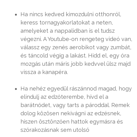
Ha nincs kedved kimozdulni otthonról,
keress tornagyakorlatokat a neten,
amelyeket a nappalidban is el tudsz
végezni. A Youtube-on rengeteg videó van,
válassz egy zenés aerobikot vagy zumbát,
és táncold végig a lakást. Hidd el, egy óra
mozgás után máris jobb kedvvel ülsz majd
vissza a kanapéra.
Ha nehéz egyedül rászánnod magad, hogy
elindulj az edzőterembe, hívd el a
barátnődet, vagy tarts a pároddal. Remek
dolog közösen nekivágni az edzésnek,
hiszen ösztönzően hattok egymásra és
szórakozásnak sem utolsó