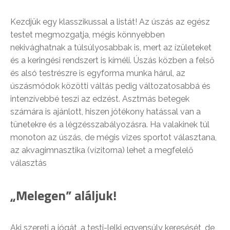
Kezdjük egy klasszikussal a listát! Az úszás az egész
testet megmozgatja, mégis könnyebben
nekivághatnak a túlsúlyosabbak is, mert az ízületeket
és a keringési rendszert is kíméli. Úszás közben a felső
és alsó testrészre is egyforma munka hárul, az
úszásmódok közötti váltás pedig változatosabbá és
intenzívebbé teszi az edzést. Asztmás betegek
számára is ajánlott, hiszen jótékony hatással van a
tünetekre és a légzésszabályozásra. Ha valakinek túl
monoton az úszás, de mégis vizes sportot választana,
az akvagimnasztika (vízitorna) lehet a megfelelő
választás
„Melegen” aláljuk!
Aki szereti a jógát, a testi-lelki egyensúly keresését, de