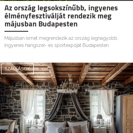
Az ország legsokszínűbb, ingyenes
élményfesztiválját rendezik meg
májusban Budapesten
Májusban ismét megrendezik az ország legnagyobb,
ingyenes hangszer- és sportexpóját Budapesten.
SZÁLLÁSOK