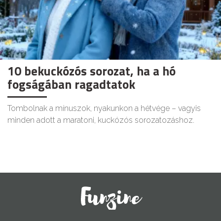
10 bekuckózós sorozat, ha a hó
fogságában ragadtatok
Tombolnak a mínuszok, nyakunkon a hétvége – vagyis
minden adott a maratoni, kuckózós sorozatozáshoz.