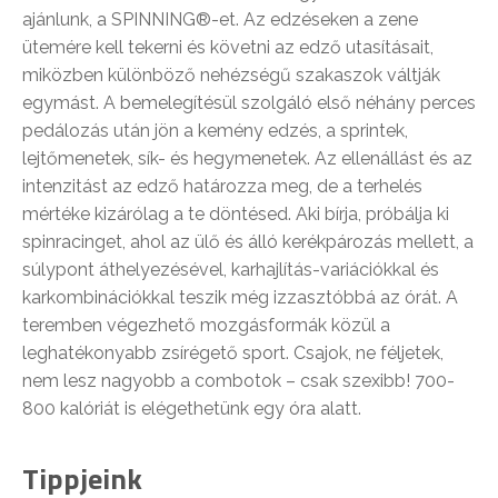
ajánlunk, a SPINNING®-et. Az edzéseken a zene
ütemére kell tekerni és követni az edző utasításait,
miközben különböző nehézségű szakaszok váltják
egymást. A bemelegítésül szolgáló első néhány perces
pedálozás után jön a kemény edzés, a sprintek,
lejtőmenetek, sík- és hegymenetek. Az ellenállást és az
intenzitást az edző határozza meg, de a terhelés
mértéke kizárólag a te döntésed. Aki bírja, próbálja ki
spinracinget, ahol az ülő és álló kerékpározás mellett, a
súlypont áthelyezésével, karhajlítás-variációkkal és
karkombinációkkal teszik még izzasztóbbá az órát. A
teremben végezhető mozgásformák közül a
leghatékonyabb zsírégető sport. Csajok, ne féljetek,
nem lesz nagyobb a combotok – csak szexibb! 700-
800 kalóriát is elégethetünk egy óra alatt.
Tippjeink