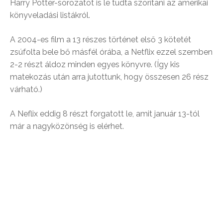
Harry Potter-sorozatot is le tudta szorítani az amerikai
könyveladási listákról.
A 2004-es film a 13 részes történet első 3 kötetét
zsúfolta bele bő másfél órába, a Netflix ezzel szemben
2-2 részt áldoz minden egyes könyvre. (Így kis
matekozás után arra jutottunk, hogy összesen 26 rész
várható.)
A Neflix eddig 8 részt forgatott le, amit január 13-tól
már a nagyközönség is elérhet.