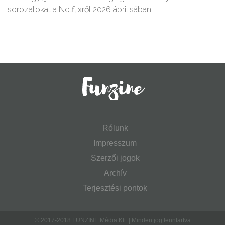
sorozatokat a Netflixről 2026 áprilisában.
Rólunk
Impresszum
Szerzői jogok
Archív
Terjesztési pontok
© 2017-2018 FUNZINE Média Kft. | Minden jog fenntartva