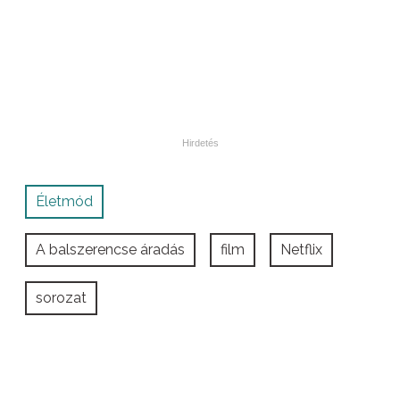
Életmód
A balszerencse áradás
film
Netflix
sorozat