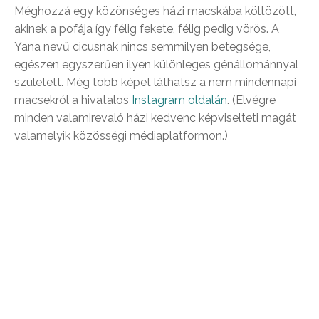
Méghozzá egy közönséges házi macskába költözött,
akinek a pofája így félig fekete, félig pedig vörös. A
Yana nevű cicusnak nincs semmilyen betegsége,
egészen egyszerűen ilyen különleges génállománnyal
született. Még több képet láthatsz a nem mindennapi
macsekról a hivatalos
Instagram oldalán
. (Elvégre
minden valamirevaló házi kedvenc képviselteti magát
valamelyik közösségi médiaplatformon.)