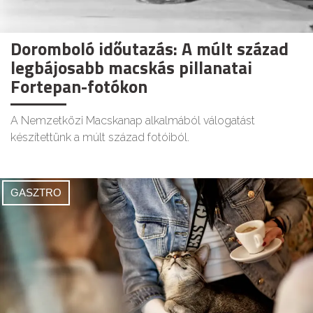
Doromboló időutazás: A múlt század
legbájosabb macskás pillanatai
Fortepan-fotókon
A Nemzetközi Macskanap alkalmából válogatást
készítettünk a múlt század fotóiból.
GASZTRO