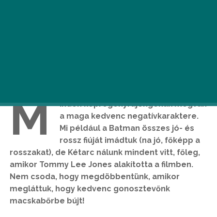
M
inden képregényrajongónak megvan
a maga kedvenc negatívkaraktere.
Mi például a Batman összes jó- és
rossz fiúját imádtuk (na jó, főképp a
rosszakat), de Kétarc nálunk mindent vitt, főleg,
amikor Tommy Lee Jones alakította a filmben.
Nem csoda, hogy megdöbbentünk, amikor
megláttuk, hogy kedvenc gonosztevőnk
macskabőrbe bújt!