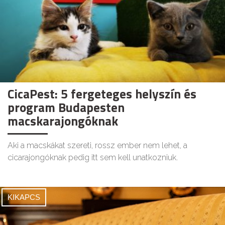
CicaPest: 5 fergeteges helyszín és
program Budapesten
macskarajongóknak
Aki a macskákat szereti, rossz ember nem lehet, a
cicarajongóknak pedig itt sem kell unatkozniuk.
KIKAPCS