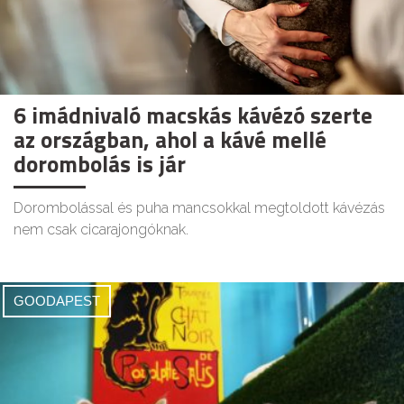
6 imádnivaló macskás kávézó szerte
az országban, ahol a kávé mellé
dorombolás is jár
Dorombolással és puha mancsokkal megtoldott kávézás
nem csak cicarajongóknak.
GOODAPEST