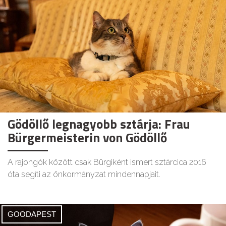
Gödöllő legnagyobb sztárja: Frau
Bürgermeisterin von Gödöllő
A rajongók között csak Bürgiként ismert sztárcica 2016
óta segíti az önkormányzat mindennapjait.
GOODAPEST