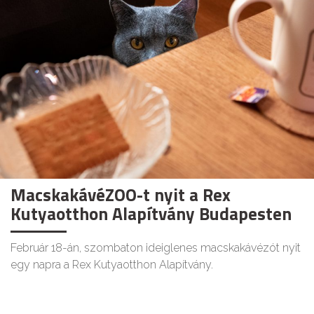
MacskakávéZOO-t nyit a Rex
Kutyaotthon Alapítvány Budapesten
Február 18-án, szombaton ideiglenes macskakávézót nyit
egy napra a Rex Kutyaotthon Alapítvány.