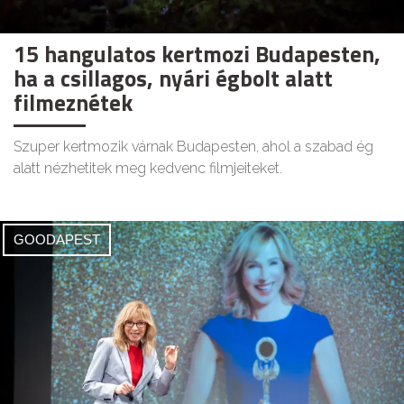
15 hangulatos kertmozi Budapesten,
ha a csillagos, nyári égbolt alatt
filmeznétek
Szuper kertmozik várnak Budapesten, ahol a szabad ég
alatt nézhetitek meg kedvenc filmjeiteket.
GOODAPEST