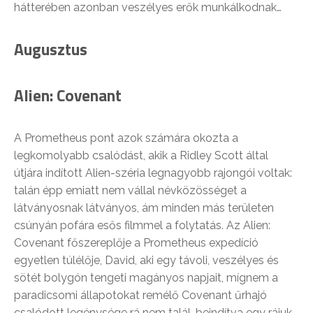
hátterében azonban veszélyes erők munkálkodnak…
Augusztus
Alien: Covenant
A Prometheus pont azok számára okozta a
legkomolyabb csalódást, akik a Ridley Scott által
útjára indított Alien-széria legnagyobb rajongói voltak:
talán épp emiatt nem vállal névközösséget a
látványosnak látványos, ám minden más területen
csúnyán pofára esős filmmel a folytatás. Az Alien:
Covenant főszereplője a Prometheus expedíció
egyetlen túlélője, David, aki egy távoli, veszélyes és
sötét bolygón tengeti magányos napjait, mígnem a
paradicsomi állapotokat remélő Covenant űrhajó
csalódott legénysége rá nem talál, beindítva egy rájuk