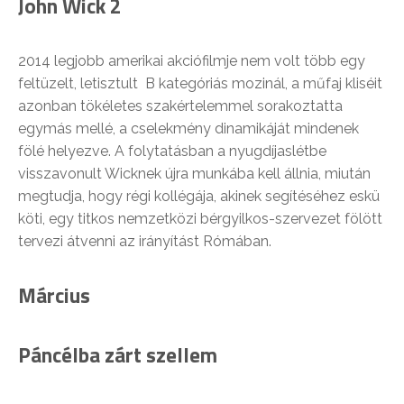
John Wick 2
2014 legjobb amerikai akciófilmje nem volt több egy
feltüzelt, letisztult B kategóriás mozinál, a műfaj kliséit
azonban tökéletes szakértelemmel sorakoztatta
egymás mellé, a cselekmény dinamikáját mindenek
fölé helyezve. A folytatásban a nyugdíjaslétbe
visszavonult Wicknek újra munkába kell állnia, miután
megtudja, hogy régi kollégája, akinek segítéséhez eskü
köti, egy titkos nemzetközi bérgyilkos-szervezet fölött
tervezi átvenni az irányítást Rómában.
Március
Páncélba zárt szellem