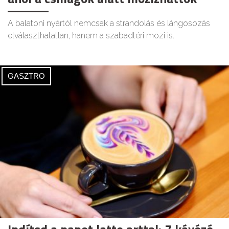
A balatoni nyártól nemcsak a strandolás és lángosozás
elválaszthatatlan, hanem a szabadtéri mozi is.
GASZTRO