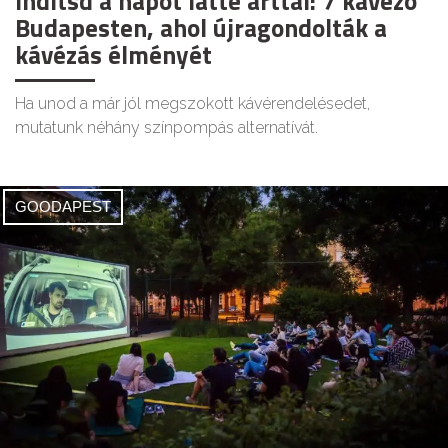
Indítsd a napot latte arttal: 7 kávézó
Budapesten, ahol újragondolták a
kávézás élményét
Ha unod a már jól megszokott kávérendelésedet,
mutatunk néhány színpompás alternatívát.
GOODAPEST