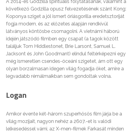
A 2014-es Godzilla spirituális folytatásának, valamint a
következő Godzilla opusz felvezetésének szánt Kong:
Koponya sziget a jól ismert óriásgorilla eredetsztoriját
fogja modern, és az előzetes alapján rendkívül
látványos köntösbe csomagolni. A vietnámi háború
idején játszódó filmben egy csapat (a tagok között
találjuk Tom Hiddlestonet, Brie Larsont, Samuel L.
Jacksont és John Goodmant) elindul feltérképezni egy
még ismeretlen csendes-óceáni szigetet, ám ott egy
olyan borzalmasan idegen világ fogadja őket, amire a
legvadabb rémálmaikban sem gondoltak volna.
Logan
Amikor évente két-három szuperhősös film járja be a
világ mozijait, nagyon nehéz a 2607.-et is valódi
lelkesedéssel várni, az X-men-filmek Farkasát minden