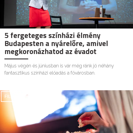
5 fergeteges színházi élmény
Budapesten a nyárelőre, amivel
megkoronázhatod az évadot
Május végén és júniusban is vár még ránk jó néhány
fantasztikus színházi előadás a fővárosban.
FILMEK