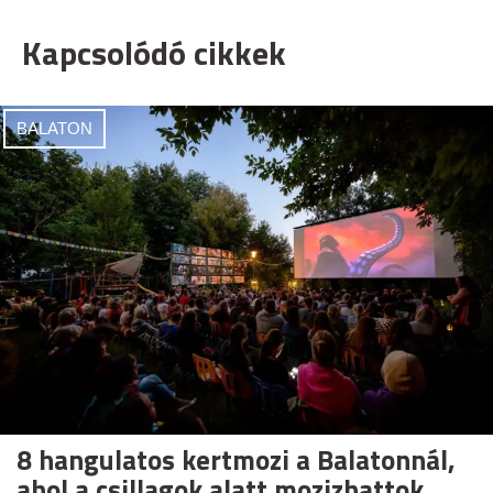
Kapcsolódó cikkek
BALATON
8 hangulatos kertmozi a Balatonnál,
ahol a csillagok alatt mozizhattok