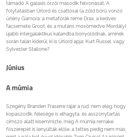
támadó A galaxis őrzői második felvonását. A
folytatásban Űrlord és csatlósai (a zöld bőrű vonzó
űrlény Gamora, a metafórák réme Drax, a kedves
facsemete Groot, és a mutáns mosómedve Mordály)
újabb intergalaktikus kalandba bonyolódnak, aminek
során talán kiderül, ki is Űrlord apja: Kurt Russel, vagy
Sylvester Stallone?
Június
A múmia
Szegény Branden Fraserre rájár a rúd: nem elég, hogy
kopaszodik, felesége is elhagyta, és asszonytartás
címszó alatt kisemmizte, még A múmia remake
főszerepét is lenyúlták előle, a tettes pedig nem más,
mint a nála hét évvel idősebb Tom Cruise! Az íróként