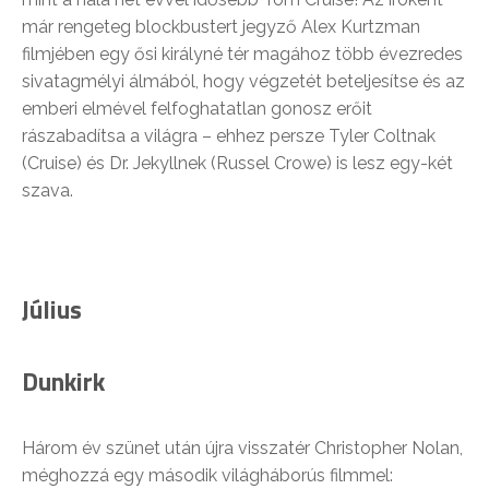
már rengeteg blockbustert jegyző Alex Kurtzman
filmjében egy ősi királyné tér magához több évezredes
sivatagmélyi álmából, hogy végzetét beteljesítse és az
emberi elmével felfoghatatlan gonosz erőit
rászabadítsa a világra – ehhez persze Tyler Coltnak
(Cruise) és Dr. Jekyllnek (Russel Crowe) is lesz egy-két
szava.
Július
Dunkirk
Három év szünet után újra visszatér Christopher Nolan,
méghozzá egy második világháborús filmmel: