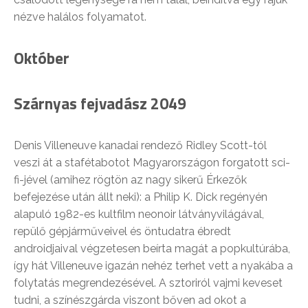
nézve halálos folyamatot.
Október
Szárnyas fejvadász 2049
Denis Villeneuve kanadai rendező Ridley Scott-tól
veszi át a stafétabotot Magyarországon forgatott sci-
fi-jével (amihez rögtön az nagy sikerű Érkezők
befejezése után állt neki): a Philip K. Dick regényén
alapuló 1982-es kultfilm neonoir látványvilágával,
repülő gépjárműveivel és öntudatra ébredt
androidjaival végzetesen beírta magát a popkultúrába,
így hát Villeneuve igazán nehéz terhet vett a nyakába a
folytatás megrendezésével. A sztoriról vajmi keveset
tudni, a színészgárda viszont bőven ad okot a