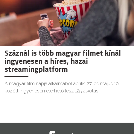
Száznál is több magyar filmet kínál
ingyenesen a híres, hazai
streamingplatform
A magyar film napja alkalmából április 27. és május 10.
között ingyenesen elérhető lesz 125 alkotás.