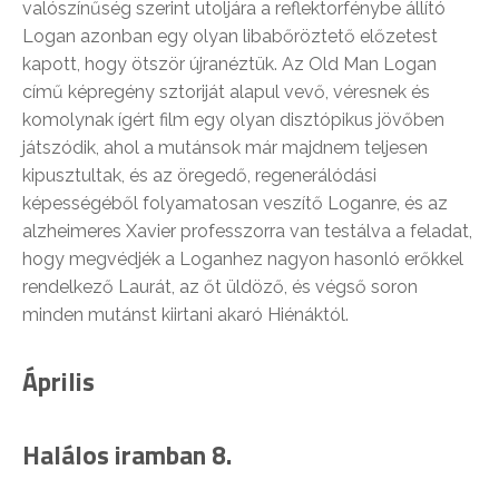
valószínűség szerint utoljára a reflektorfénybe állító
Logan azonban egy olyan libabőröztető előzetest
kapott, hogy ötször újranéztük. Az Old Man Logan
című képregény sztoriját alapul vevő, véresnek és
komolynak ígért film egy olyan disztópikus jövőben
játszódik, ahol a mutánsok már majdnem teljesen
kipusztultak, és az öregedő, regenerálódási
képességéből folyamatosan veszítő Loganre, és az
alzheimeres Xavier professzorra van testálva a feladat,
hogy megvédjék a Loganhez nagyon hasonló erőkkel
rendelkező Laurát, az őt üldöző, és végső soron
minden mutánst kiirtani akaró Hiénáktól.
Április
Halálos iramban 8.