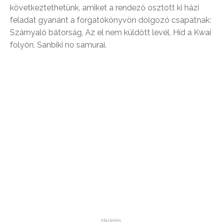
következtethetünk, amiket a rendező osztott ki házi
feladat gyanánt a forgatókönyvön dolgozó csapatnak:
Szárnyaló bátorság, Az el nem küldött levél, Híd a Kwai
folyón, Sanbiki no samurai.