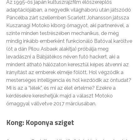
Az 1995-ös japán kultuszrajzfilm élőszereplős
adaptációjában, a negyedik világháború után játszódó
Páncélba zárt szellemben Scarlett Johansson játssza
Kuszanagi Motoko kiborg őrnagyot, aki partnerével, a
szinte minden testrészében mechanikus, de még
mindig inkább emberként funkcionáló Batóval karöltve
(őt a dán Pilou Asbaek alakítja) próbálja meg
levadászni a Bábjátékos néven futó hackert, aki a
mindent átható hálózaton keresztül képes átvenni az
irányítást az emberek elméje fölött. Hol végződik a
mesterséges intelligencia és hol kezdődik az öntudat?
Mi is az a “lélek”, és mi az élet értelme? Ezekre a
kérdésekre kereshetjük majd a választ Motoko
őrnaggyal vállvetve 2017 márciusában.
Kong: Koponya sziget