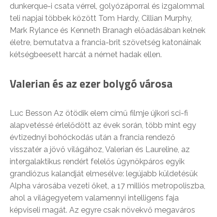
dunkerque-i csata vérrel, golyózáporral és izgalommal
teli napjai többek között Tom Hardy, Cillian Murphy,
Mark Rylance és Kenneth Branagh előadásában kelnek
életre, bemutatva a francia-brit szövetség katonáinak
kétségbeesett harcát a német hadak ellen.
Valerian és az ezer bolygó városa
Luc Besson Az ötödik elem című filmje újkori sci-fi
alapvetéssé érlelődött az évek során, több mint egy
évtizednyi bohóckodás után a francia rendező
visszatér a jövő világához, Valerian és Laureline, az
intergalaktikus rendért felelős ügynökpáros egyik
grandiózus kalandját elmesélve: legújabb küldetésük
Alpha városába vezeti őket, a 17 milliós metropoliszba,
ahol a világegyetem valamennyi intelligens faja
képviseli magát. Az egyre csak növekvő megaváros