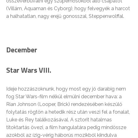
összeverbuválni egy szuperhősökből álló csapatot
(Villám, Aquaman és Cyborg), hogy felvegyék a harcot
a halhatatlan, nagy erejű gonosszal, Steppenwolffal.
December
Star Wars VIII.
Ideje hozzászoknunk, hogy most egy jó darabig nem
fog Star Wars-film nélkül elmúlni december hava: a
Rian Johnson (Looper, Brick) rendezésében készülő
folytatás rögtön a hetedik rész után veszi fel a fonalat,
Luke és Rey találkozásával. A sztorit hatalmas
titoktartás övezi, a film hangulatára pedig mindössze
azokból az ízig-vérig háborús mozikból kiindulva