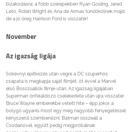
bizakodásra: a főbb szerepekben Ryan Gosling, Jared
Leto, Robin Wright és Ana de Armas tündökölnek majd,
de a jó öreg Harrison Ford is visszatér!
November
Az igazság ligája
Sokévnyi építkezés után végre a DC szuperhős
csapata is megkapja saját filmjét, öt évvel a Marvel
első Bosszúállók filmje után. Az igazság ligájában
Superman önfeláldozó cselekedete után újra visszatér
Bruce Wayne emberekbe vetett hite – épp jókor, a
bolygó ugyanis most egy még nagyobb fenyegetéssel
kényszerül szembenézni. Batman összeáll a
Csodanővel, együtt pedig megpróbálnak