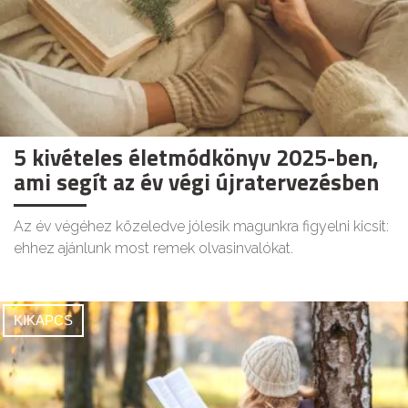
5 kivételes életmódkönyv 2025-ben,
ami segít az év végi újratervezésben
Az év végéhez közeledve jólesik magunkra figyelni kicsit:
ehhez ajánlunk most remek olvasinvalókat.
KIKAPCS