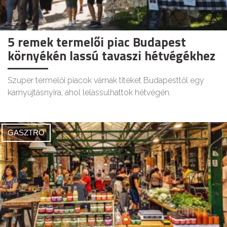
5 remek termelői piac Budapest
környékén lassú tavaszi hétvégékhez
Szuper termelői piacok várnak titeket Budapesttől egy
karnyújtásnyira, ahol lelassulhattok hétvégén.
GASZTRO