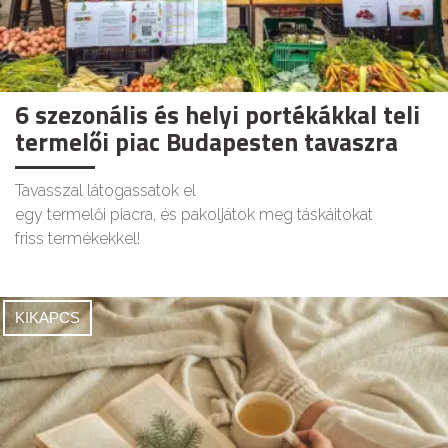
6 szezonális és helyi portékákkal teli
termelői piac Budapesten tavaszra
Tavasszal látogassatok el
egy termelői piacra, és pakoljátok meg táskáitokat
friss termékekkel!
KIKAPCS