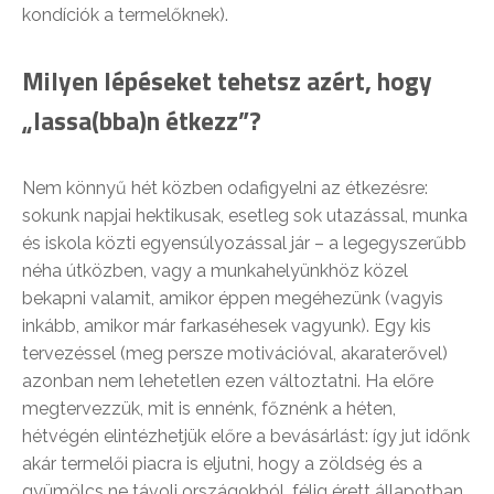
kondíciók a termelőknek).
Milyen lépéseket tehetsz azért, hogy
„lassa(bba)n étkezz”?
Nem könnyű hét közben odafigyelni az étkezésre:
sokunk napjai hektikusak, esetleg sok utazással, munka
és iskola közti egyensúlyozással jár – a legegyszerűbb
néha útközben, vagy a munkahelyünkhöz közel
bekapni valamit, amikor éppen megéhezünk (vagyis
inkább, amikor már farkaséhesek vagyunk). Egy kis
tervezéssel (meg persze motivációval, akaraterővel)
azonban nem lehetetlen ezen változtatni. Ha előre
megtervezzük, mit is ennénk, főznénk a héten,
hétvégén elintézhetjük előre a bevásárlást: így jut időnk
akár termelői piacra is eljutni, hogy a zöldség és a
gyümölcs ne távoli országokból, félig érett állapotban