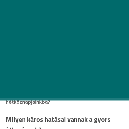
Egyre elterjedtebb a slow food, ami magyarul a
lassú, komótos étkezést jelenti. Milyen káros
hatásai vannak a gyors étkezésnek? Mi a slow
food célja és hogy ültethetjük át rohanó
hétköznapjainkba?
Milyen káros hatásai vannak a gyors