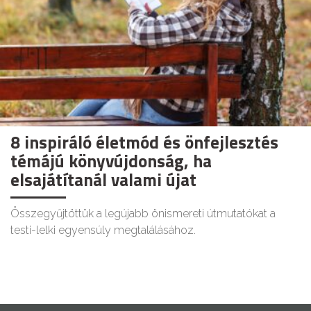
8 inspiráló életmód és önfejlesztés
témájú könyvújdonság, ha
elsajátítanál valami újat
Összegyűjtöttük a legújabb önismereti útmutatókat a
testi-lelki egyensúly megtalálásához.