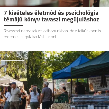
7 kivételes életmód és pszichológia
témájú könyv tavaszi megújuláshoz
Tavasszal nemcsak az otthonunkban, de a lelkünkben is
érdemes nagytakarítást tartani.
GASZTRO