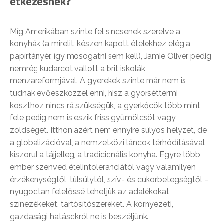
étkezésnek?
Míg Amerikában szinte fel sincsenek szerelve a
konyhák (a mirelit, készen kapott ételekhez elég a
papírtányér, így mosogatni sem kell), Jamie Oliver pedig
nemrég kudarcot vallott a brit iskolák
menzareformjával. A gyerekek szinte már nem is
tudnak evőeszközzel enni, hisz a gyorséttermi
koszthoz nincs rá szükségük, a gyerkőcök több mint
fele pedig nem is eszik friss gyümölcsöt vagy
zöldséget. Itthon azért nem ennyire súlyos helyzet, de
a globalizációval, a nemzetközi láncok térhódításával
kiszorul a tájjelleg, a tradicionális konyha. Egyre több
ember szenved ételintoleranciától vagy valamilyen
érzékenységtől, túlsúlytól, szív- és cukorbetegségtől –
nyugodtan felelőssé tehetjük az adalékokat,
színezékeket, tartósítószereket. A környezeti,
gazdasági hatásokról ne is beszéljünk.