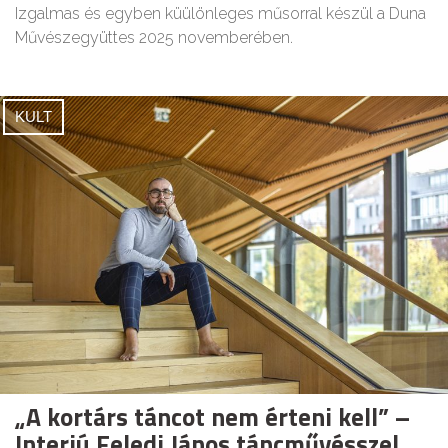
Izgalmas és egyben küülönleges műsorral készül a Duna
Művészegyüttes 2025 novemberében.
KULT
„A kortárs táncot nem érteni kell” –
Interjú Feledi János táncművésszel