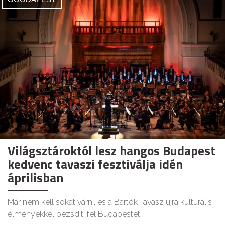
Világsztároktól lesz hangos Budapest
kedvenc tavaszi fesztiválja idén
áprilisban
Már nem kell sokat várni, és a Bartók Tavasz újra kulturális
élményekkel pezsdíti fel Budapestet.