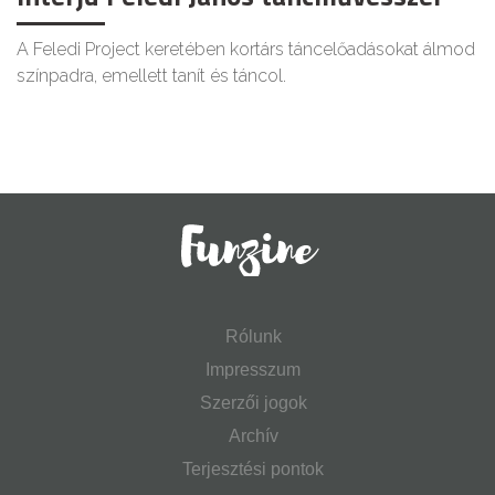
A Feledi Project keretében kortárs táncelőadásokat álmod
színpadra, emellett tanít és táncol.
Rólunk
Impresszum
Szerzői jogok
Archív
Terjesztési pontok