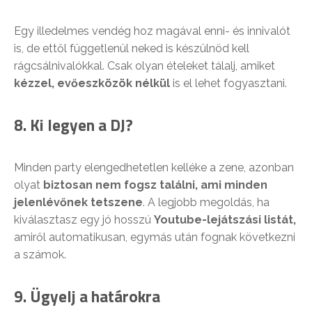
Egy illedelmes vendég hoz magával enni- és innivalót
is, de ettől függetlenül neked is készülnöd kell
rágcsálnivalókkal. Csak olyan ételeket tálalj, amiket
kézzel, evőeszközök nélkül
is el lehet fogyasztani.
8. Ki legyen a DJ?
Minden party elengedhetetlen kelléke a zene, azonban
olyat
biztosan nem fogsz találni, ami minden
jelenlévőnek tetszene
. A legjobb megoldás, ha
kiválasztasz egy jó hosszú
Youtube-lejátszási listát,
amiről automatikusan, egymás után fognak következni
a számok.
9. Ügyelj a határokra