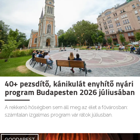
40+ pezsdítő, kánikulát enyhítő nyári
program Budapesten 2026 júliusában
A rekkenő hőségben sem áll meg az élet a fővárosban:
számtalan izgalmas program vár rátok júliusban.
GOODAPEST