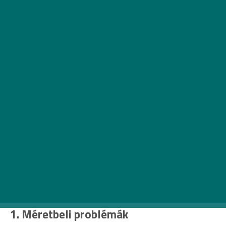
Nincs szilveszter buli nélkül. Az év utolsó napján
a többség óriási partival szeretné lezárni az
óesztendőt, ám ha nincs kedved egy zsúfolt bulin
feszengeni, az otthonodba is bulihangulatot
varázsolhatsz. Mielőtt azonban hozzákezdenél a
szervezéshez, adunk 10 tippet, hogy minden
simán menjen.
1. Méretbeli problémák