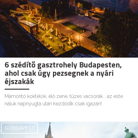
6 szédítő gasztrohely Budapesten,
ahol csak úgy pezsegnek a nyári
éjszakák
Mámorító koktélok, élő zene, tüzes vacsorák... az este
náluk napnyugta után kezdődik csak igazán!
GOODAPEST