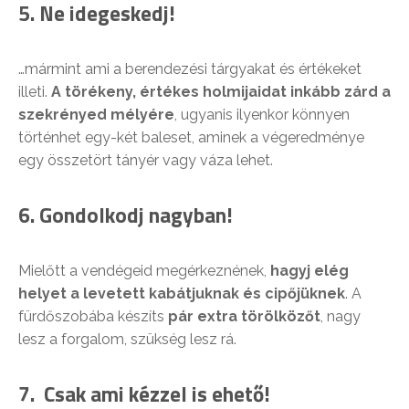
5. Ne idegeskedj!
…mármint ami a berendezési tárgyakat és értékeket
illeti.
A törékeny, értékes holmijaidat inkább zárd a
szekrényed mélyére
, ugyanis ilyenkor könnyen
történhet egy-két baleset, aminek a végeredménye
egy összetört tányér vagy váza lehet.
6. Gondolkodj nagyban!
Mielőtt a vendégeid megérkeznének,
hagyj elég
helyet a levetett kabátjuknak és cipőjüknek
. A
fürdőszobába készíts
pár extra törölközőt
, nagy
lesz a forgalom, szükség lesz rá.
7. Csak ami kézzel is ehető!