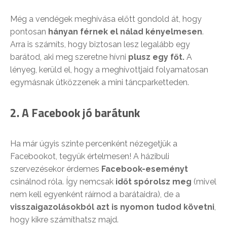
Még a vendégek meghívása előtt gondold át, hogy
pontosan
hányan férnek el nálad kényelmesen
.
Arra is számíts, hogy biztosan lesz legalább egy
barátod, aki meg szeretne hívni
plusz egy főt.
A
lényeg, kerüld el, hogy a meghívottjaid folyamatosan
egymásnak ütközzenek a mini táncparketteden.
2. A Facebook jó barátunk
Ha már úgyis szinte percenként nézegetjük a
Facebookot, tegyük értelmesen! A házibuli
szervezésekor érdemes
Facebook-eseményt
csinálnod róla. Így nemcsak
időt spórolsz meg
(mivel
nem kell egyenként ráírnod a barátaidra), de a
visszaigazolásokból azt is nyomon tudod követni
,
hogy kikre számíthatsz majd.