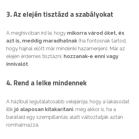
3. Az elején tisztázd a szabályokat
A meghívóban írd le, hogy
mikorra várod őket, és
azt is, meddig maradhatnak
(ha fontosnak tartod,
hogy hajnal előtt már mindenki hazamenjen). Már az
elején érdemes tisztázni,
hozzanak-e enni vagy
innivalót
.
4. Rend a lelke mindennek
A házibuli legutálatosabb velejárója, hogy a lakásodat
illik
jó alaposan kitakarítani
, még akkor is, ha a
barátaid egy szempillantás alatt változtatják aztán
romhalmazzá.