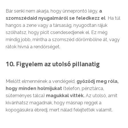
Bár senki nem akarja, hogy ünneprontó légy,
a
szomszédaid nyugalmáról se feledkezz el
Ha túl
hangos a zene vagy a társaság, nyugodtan rájuk
szólhatsz, hogy picit csendesedjenek el. Ez még
mindig jobb, mintha a szomszéd dörömbölne át, vagy
rátok hívná a rendőrséget.
10. Figyelem az utolsó pillanatig
Mielőtt elmennének a vendégeid,
győződj meg róla,
hogy minden holmijukat
(telefon, pénztárca,
süteményes tálca)
magukkal vitték.
Az utolsó, amit
kívánhatsz magadnak, hogy másnap reggel a
kopogásukra ébredj, mert nálad felejtettek valamit.