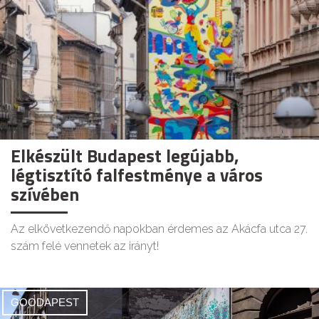
Elkészült Budapest legújabb,
légtisztító falfestménye a város
szívében
Az elkövetkezendő napokban érdemes az Akácfa utca 27.
szám felé vennetek az irányt!
GOODAPEST