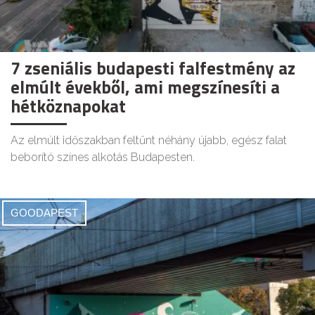
7 zseniális budapesti falfestmény az
elmúlt évekből, ami megszínesíti a
hétköznapokat
Az elmúlt időszakban feltűnt néhány újabb, egész falat
beborító színes alkotás Budapesten.
GOODAPEST