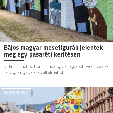
Bájos magyar mesefigurák jelentek
meg egy pasaréti kerítésen
Vidám színekbe borult Buda egyik legszebb városrésze a
hétvégén, gyereknap alkalmából.
GOODAPEST