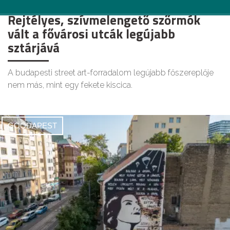
Rejtélyes, szívmelengető szőrmók
vált a fővárosi utcák legújabb
sztárjává
A budapesti street art-forradalom legújabb főszereplője
nem más, mint egy fekete kiscica.
GOODAPEST