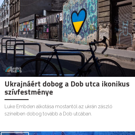
Ukrajnáért dobog a Dob utca ikonikus
szívfestménye
Luke Embden alkotása mostantól az ukrán zászló
színeiben dobog tovább a Dob utcában.