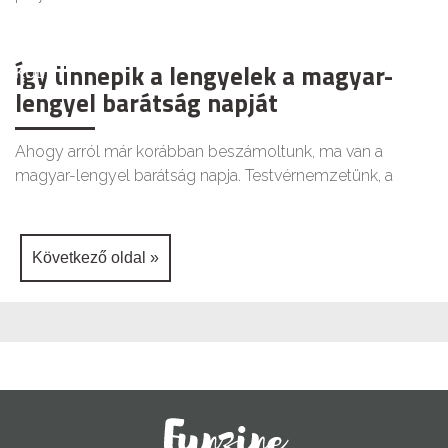
Így ünnepik a lengyelek a magyar-
KULT
lengyel barátság napját
Ahogy arról már korábban beszámoltunk, ma van a
magyar-lengyel barátság napja. Testvérnemzetünk, a
Következő oldal »