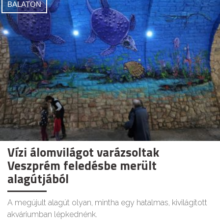
BALATON
Vízi álomvilágot varázsoltak
Veszprém feledésbe merült
alagútjából
A megújult alagút olyan, mintha egy hatalmas, kivilágított
akváriumban lépkednénk.