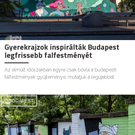
Gyerekrajzok inspirálták Budapest
legfrissebb falfestményét
Az elmúlt időszakban egyre csak bővül a budapesti
falfestmények gyűjteménye, mutatjuk a legújabbat.
GOODAPEST