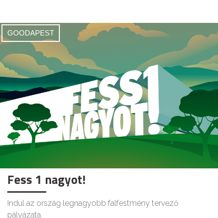
GOODAPEST
Fess 1 nagyot!
Indul az ország legnagyobb falfestmény tervező
pályázata.