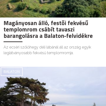
Magányosan álló, festői fekvésű
templomrom csábít tavaszi
barangolásra a Balaton-felvidékre
Az ecséri szőlőhegy déli lábánál áll az ország egyik
leglátványosabb fekvésű templomromja.
BALATON