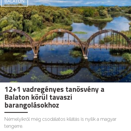
BALATON
12+1 vadregényes tanösvény a
Balaton körül tavaszi
barangolásokhoz
Némelyikről még csodálatos kilátás is nyílik a magyar
tengerre.