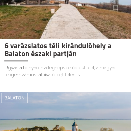
6 varázslatos téli kirándulóhely a
Balaton északi partján
Ugyan a tó nyáron a legnépszerűbb úti cél, a magyar
tenger számos látnivalót rejt télen is.
BALATON