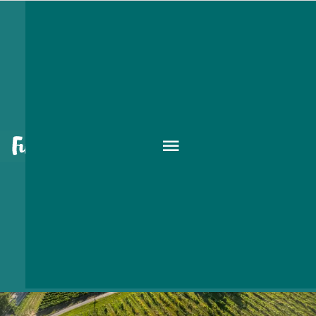
balatoni kirándulóhelyek
BALATON