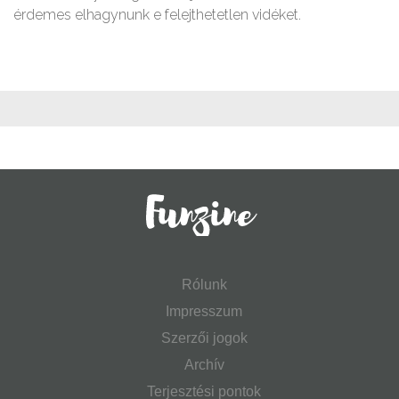
érdemes elhagynunk e felejthetetlen vidéket.
Rólunk
Impresszum
Szerzői jogok
Archív
Terjesztési pontok