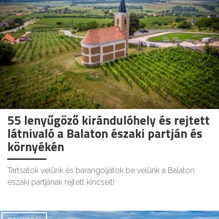
55 lenyűgöző kirándulóhely és rejtett
látnivaló a Balaton északi partján és
környékén
Tartsatok velünk és barangoljátok be velünk a Balaton
északi partjának rejtett kincseit!