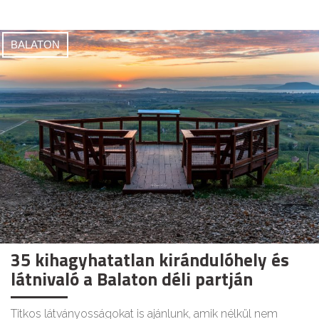
BALATON
35 kihagyhatatlan kirándulóhely és
látnivaló a Balaton déli partján
Titkos látványosságokat is ajánlunk, amik nélkül nem