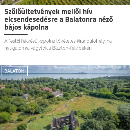
Szőlőültetvények mellől hív
elcsendesedésre a Balatonra néző
bájos kápolna
A festői fekvésű kápolna tökéletes kirándulóhely, ha
nyugalomra vágytok a Balaton-felvidéken.
BALATON