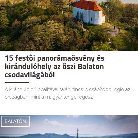
15 festői panorámaösvény és
kirándulóhely az őszi Balaton
csodavilágából
A kirándulóidő beálltával talán nincs is csábítóbb régió az
országban, mint a magyar tenger egész
BALATON