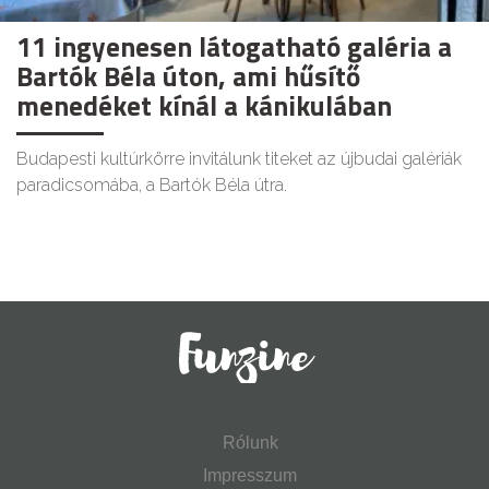
11 ingyenesen látogatható galéria a
Bartók Béla úton, ami hűsítő
menedéket kínál a kánikulában
Budapesti kultúrkörre invitálunk titeket az újbudai galériák
paradicsomába, a Bartók Béla útra.
Rólunk
Impresszum