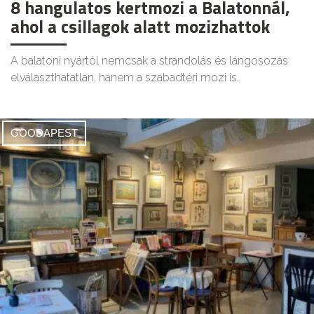
8 hangulatos kertmozi a Balatonnál,
ahol a csillagok alatt mozizhattok
A balatoni nyártól nemcsak a strandolás és lángosozás
elválaszthatatlan, hanem a szabadtéri mozi is.
GOODAPEST