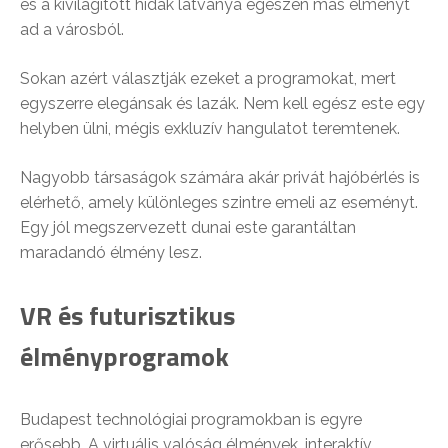
és a kivilágított hidak látványa egészen más élményt
ad a városból.
Sokan azért választják ezeket a programokat, mert
egyszerre elegánsak és lazák. Nem kell egész este egy
helyben ülni, mégis exkluzív hangulatot teremtenek.
Nagyobb társaságok számára akár privát hajóbérlés is
elérhető, amely különleges szintre emeli az eseményt.
Egy jól megszervezett dunai este garantáltan
maradandó élmény lesz.
VR és futurisztikus
élményprogramok
Budapest technológiai programokban is egyre
erősebb. A virtuális valóság élmények, interaktív