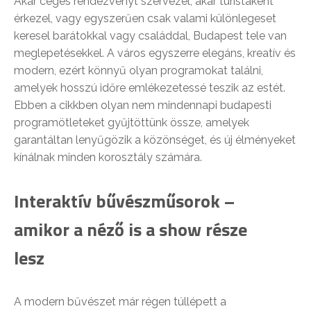
Akár céges rendezvényt szervezel, akár turistaként
érkezel, vagy egyszerűen csak valami különlegeset
keresel barátokkal vagy családdal, Budapest tele van
meglepetésekkel. A város egyszerre elegáns, kreatív és
modern, ezért könnyű olyan programokat találni,
amelyek hosszú időre emlékezetessé teszik az estét.
Ebben a cikkben olyan nem mindennapi budapesti
programötleteket gyűjtöttünk össze, amelyek
garantáltan lenyűgözik a közönséget, és új élményeket
kínálnak minden korosztály számára.
Interaktív bűvészműsorok –
amikor a néző is a show része
lesz
A modern bűvészet már régen túllépett a