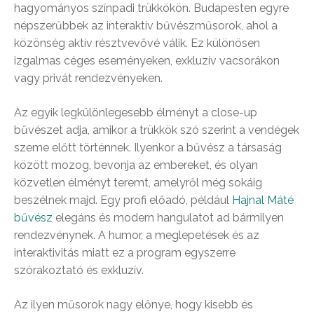
hagyományos színpadi trükkökön. Budapesten egyre
népszerűbbek az interaktív bűvészműsorok, ahol a
közönség aktív résztvevővé válik. Ez különösen
izgalmas céges eseményeken, exkluzív vacsorákon
vagy privát rendezvényeken.
Az egyik legkülönlegesebb élményt a close-up
bűvészet adja, amikor a trükkök szó szerint a vendégek
szeme előtt történnek. Ilyenkor a bűvész a társaság
között mozog, bevonja az embereket, és olyan
közvetlen élményt teremt, amelyről még sokáig
beszélnek majd. Egy profi előadó, például
Hajnal Máté
bűvész
elegáns és modern hangulatot ad bármilyen
rendezvénynek. A humor, a meglepetések és az
interaktivitás miatt ez a program egyszerre
szórakoztató és exkluzív.
Az ilyen műsorok nagy előnye, hogy kisebb és