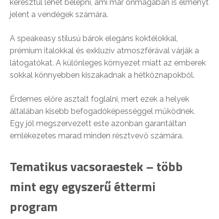
keresztül lehet belépni, ami már önmagában is élményt
jelent a vendégek számára.
A speakeasy stílusú bárok elegáns koktélokkal,
prémium italokkal és exkluzív atmoszférával várják a
látogatókat. A különleges környezet miatt az emberek
sokkal könnyebben kiszakadnak a hétköznapokból.
Érdemes előre asztalt foglalni, mert ezek a helyek
általában kisebb befogadóképességgel működnek.
Egy jól megszervezett este azonban garantáltan
emlékezetes marad minden résztvevő számára.
Tematikus vacsoraestek – több
mint egy egyszerű éttermi
program