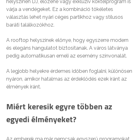
helyszínen DJ, élőzene vagy exkluzív koktélprogram is
várja a vendégeket. Ez a kombináció tökéletes
választás lehet nyári céges partikhoz vagy stílusos
baráti találkozókhoz.
A rooftop helyszínek előnye, hogy egyszerre modern
és elegáns hangulatot biztosítanak. A város látványa
pedig automatikusan emeli az esemény színvonalát.
A legjobb helyekre érdemes időben foglalni, különösen
nyáron, amikor hatalmas az érdeklődés ezek iránt az
élmények iránt.
Miért keresik egyre többen az
egyedi élményeket?
Az emberek ma már nemcsak egyszerű programokat