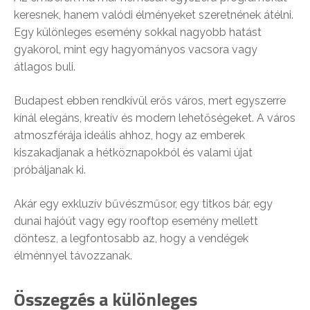
keresnek, hanem valódi élményeket szeretnének átélni.
Egy különleges esemény sokkal nagyobb hatást
gyakorol, mint egy hagyományos vacsora vagy
átlagos buli.
Budapest ebben rendkívül erős város, mert egyszerre
kínál elegáns, kreatív és modern lehetőségeket. A város
atmoszférája ideális ahhoz, hogy az emberek
kiszakadjanak a hétköznapokból és valami újat
próbáljanak ki.
Akár egy exkluzív bűvészműsor, egy titkos bár, egy
dunai hajóút vagy egy rooftop esemény mellett
döntesz, a legfontosabb az, hogy a vendégek
élménnyel távozzanak.
Összegzés a különleges