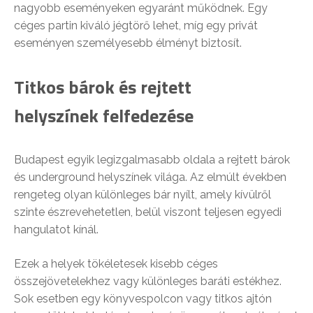
nagyobb eseményeken egyaránt működnek. Egy
céges partin kiváló jégtörő lehet, míg egy privát
eseményen személyesebb élményt biztosít.
Titkos bárok és rejtett
helyszínek felfedezése
Budapest egyik legizgalmasabb oldala a rejtett bárok
és underground helyszínek világa. Az elmúlt években
rengeteg olyan különleges bár nyílt, amely kívülről
szinte észrevehetetlen, belül viszont teljesen egyedi
hangulatot kínál.
Ezek a helyek tökéletesek kisebb céges
összejövetelekhez vagy különleges baráti estékhez.
Sok esetben egy könyvespolcon vagy titkos ajtón