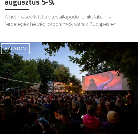
augusztus 5-9.
A hét második felére lecsillapodó kánikulában is
fergeteges hétvégi programok várnak Budapesten.
BALATON