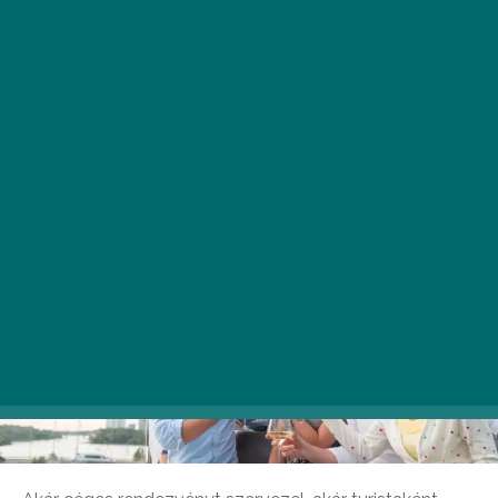
keresnek olyan eseményeket és szórakozási
lehetőségeket, amelyek kilépnek a megszokott
keretek közül, és valódi élményt adnak.