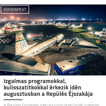
GOODAPEST
Izgalmas programokkal,
kulisszatitkokkal érkezik idén
augusztusban a Repülés Éjszakája
A Repülés Éjszakáján idén augusztusban ismét izgalmas