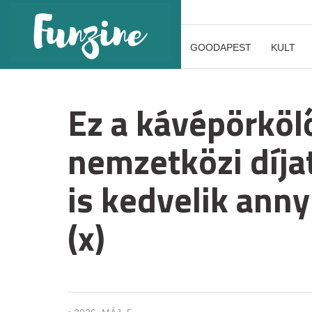
GOODAPEST
KULT
Ez a kávépörkö
nemzetközi díjat
is kedvelik anny
(x)