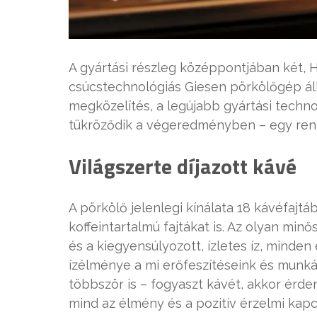
A gyártási részleg középpontjában két, H
csúcstechnológiás Giesen pörkölőgép áll.
megközelítés, a legújabb gyártási techno
tükröződik a végeredményben – egy rend
Világszerte díjazott kávé
A pörkölő jelenlegi kínálata 18 kávéfajtá
koffeintartalmú fajtákat is. Az olyan mi
és a kiegyensúlyozott, ízletes íz, minde
ízélménye a mi erőfeszítéseink és munk
többször is – fogyaszt kávét, akkor érde
mind az élmény és a pozitív érzelmi ka