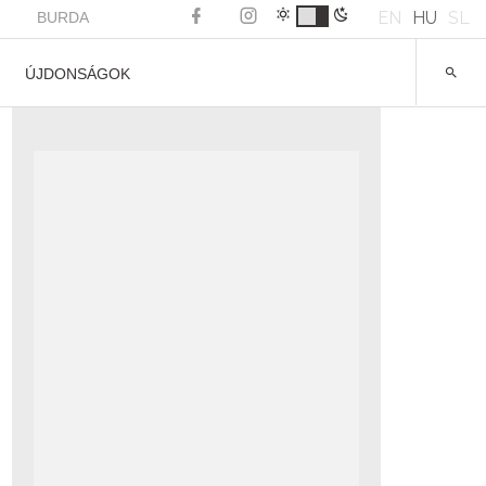
EN
HU
SL
BURDA
ÚJDONSÁGOK