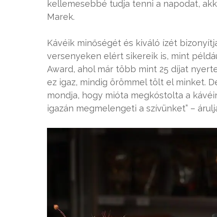
kellemesebbé tudja tenni a napodat, akko
Marek.
Kávéik minőségét és kiváló ízét bizonyít
versenyeken elért sikereik is, mint példá
Award, ahol már több mint 25 díjat nyert
ez igaz, mindig örömmel tölt el minket. 
mondja, hogy mióta megkóstolta a kávéink
igazán megmelengeti a szívünket” – árulja