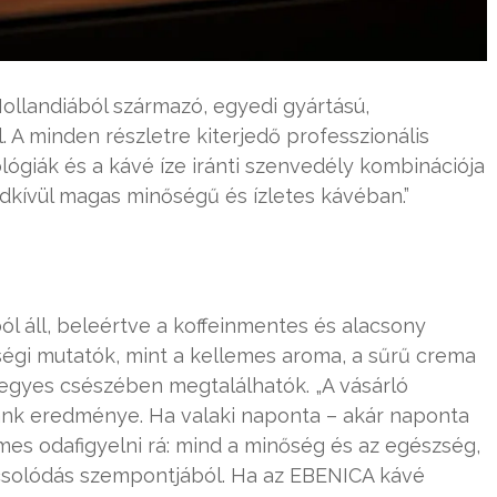
ollandiából származó, egyedi gyártású,
 A minden részletre kiterjedő professzionális
lógiák és a kávé íze iránti szenvedély kombinációja
kívül magas minőségű és ízletes kávéban.”
ból áll, beleértve a koffeinmentes és alacsony
nőségi mutatók, mint a kellemes aroma, a sűrű crema
n egyes csészében megtalálhatók. „A vásárló
ánk eredménye. Ha valaki naponta – akár naponta
mes odafigyelni rá: mind a minőség és az egészség,
pcsolódás szempontjából. Ha az EBENICA kávé