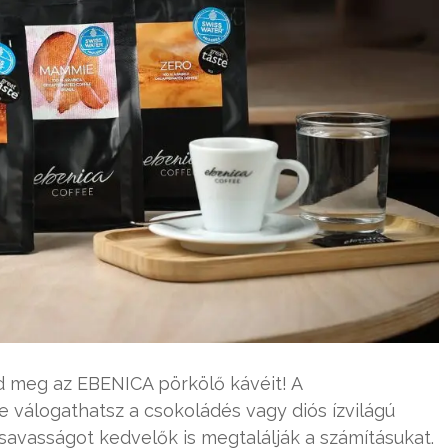
d meg az EBENICA pörkölő kávéit! A
álogathatsz a csokoládés vagy diós ízvilágú
savasságot kedvelők is megtalálják a számításukat.