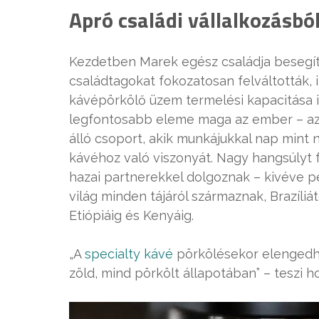
Apró családi vállalkozásból
Kezdetben Marek egész családja besegített
családtagokat fokozatosan felváltották, 
kávépörkölő üzem termelési kapacitása i
legfontosabb eleme maga az ember – a
álló csoport, akik munkájukkal nap mint
kávéhoz való viszonyát. Nagy hangsúlyt fe
hazai partnerekkel dolgoznak – kivéve p
világ minden tájáról származnak, Brazíliá
Etiópiáig és Kenyáig.
„A
specialty kávé
pörkölésekor elengedhet
zöld, mind pörkölt állapotában” – teszi h