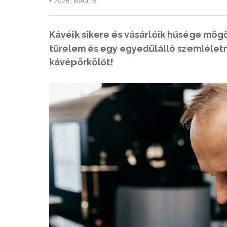
•
2026. MÁJ. 5.
Kávéik sikere és vásárlóik hűsége mögö
türelem és egy egyedülálló szemlélet
kávépörkölőt!