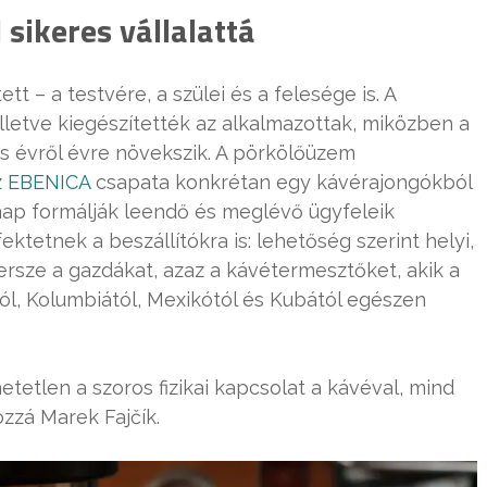
 sikeres vállalattá
 – a testvére, a szülei és a felesége is. A
illetve kiegészítették az alkalmazottak, miközben a
s évről évre növekszik. A pörkölőüzem
z
EBENICA
csapata konkrétan egy kávérajongókból
 nap formálják leendő és meglévő ügyfeleik
ktetnek a beszállítókra is: lehetőség szerint helyi,
ersze a gazdákat, azaz a kávétermesztőket, akik a
tól, Kolumbiától, Mexikótól és Kubától egészen
etlen a szoros fizikai kapcsolat a kávéval, mind
ozzá Marek Fajčík.