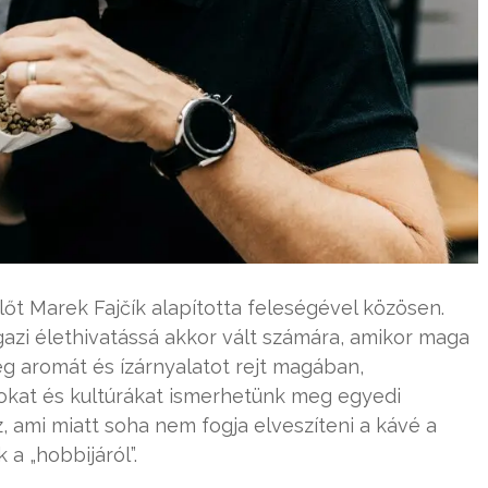
őt Marek Fajčík alapította feleségével közösen.
igazi élethivatássá akkor vált számára, amikor maga
teg aromát és ízárnyalatot rejt magában,
kat és kultúrákat ismerhetünk meg egyedi
 ami miatt soha nem fogja elveszíteni a kávé a
a „hobbijáról”.