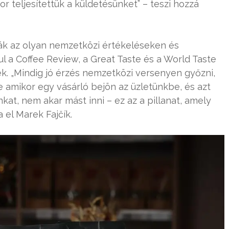
r teljesítettük a küldetésünket” – teszi hozzá
ják az olyan nemzetközi értékeléseken és
ul a Coffee Review, a Great Taste és a World Taste
ek. „Mindig jó érzés nemzetközi versenyen győzni,
De amikor egy vásárló bejön az üzletünkbe, és azt
at, nem akar mást inni – ez az a pillanat, amely
 el Marek Fajčík.