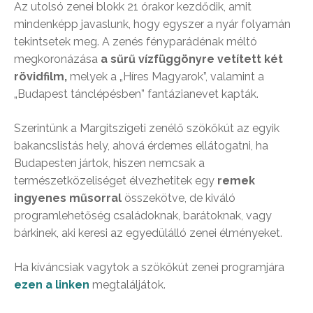
Az utolsó zenei blokk 21 órakor kezdődik, amit
mindenképp javaslunk, hogy egyszer a nyár folyamán
tekintsetek meg. A zenés fényparádénak méltó
megkoronázása
a sűrű vízfüggönyre vetített két
rövidfilm,
melyek a „Híres Magyarok”, valamint a
„Budapest tánclépésben” fantázianevet kapták.
Szerintünk a Margitszigeti zenélő szökőkút az egyik
bakancslistás hely, ahová érdemes ellátogatni, ha
Budapesten jártok, hiszen nemcsak a
természetközeliséget élvezhetitek egy
remek
ingyenes műsorral
összekötve, de kiváló
programlehetőség családoknak, barátoknak, vagy
bárkinek, aki keresi az egyedülálló zenei élményeket.
Ha kíváncsiak vagytok a szökőkút zenei programjára
ezen a linken
megtaláljátok.