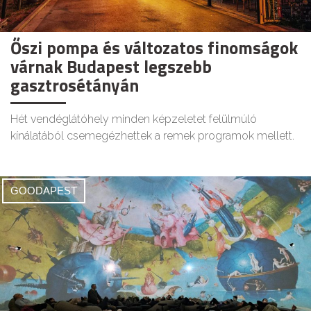
Őszi pompa és változatos finomságok
várnak Budapest legszebb
gasztrosétányán
Hét vendéglátóhely minden képzeletet felülmúló
kínálatából csemegézhettek a remek programok mellett.
GOODAPEST