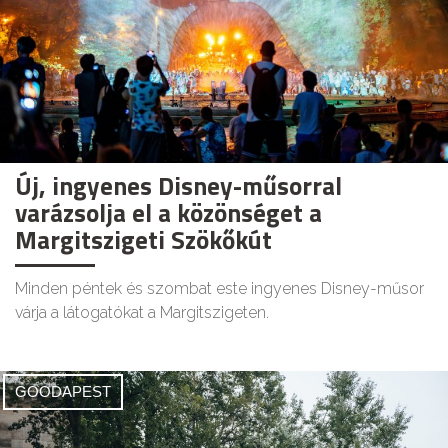
Új, ingyenes Disney-műsorral
varázsolja el a közönséget a
Margitszigeti Szökőkút
Minden péntek és szombat este ingyenes Disney-műsor
várja a látogatókat a Margitszigeten.
GOODAPEST