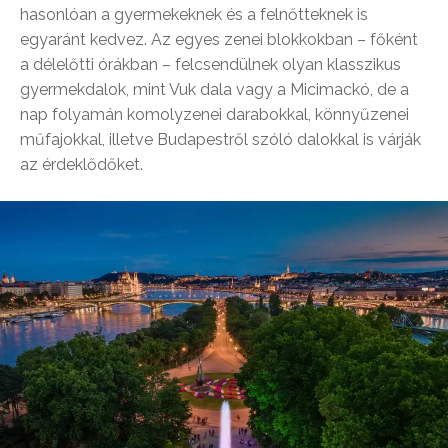
hasonlóan a gyermekeknek és a felnőtteknek is
egyaránt kedvez. Az egyes zenei blokkokban – főként
a délelőtti órákban – felcsendülnek olyan klasszikus
gyermekdalok, mint Vuk dala vagy a Micimackó, de a
nap folyamán komolyzenei darabokkal, könnyűzenei
műfajokkal, illetve Budapestről szóló dalokkal is várják
az érdeklődőket.