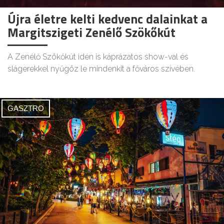
Újra életre kelti kedvenc dalainkat a
Margitszigeti Zenélő Szökőkút
A Zenélő Szökőkút idén is káprázatos show-val és
slágerekkel nyűgöz le mindenkit a főváros szívében.
GASZTRO