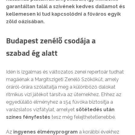
garantáltan talál a szívének kedves dallamot és
kellemesen ki tud kapcsolódni a főváros egyik
zöld oázisában.
Budapest zenélő csodája a
szabad ég alatt
Idén is izgalmas és változatos zenei repertoár tudhat
magáénak a Margitszigeti Zenélő Szökőkűt, amely
óráról-órára szólaltatja meg a különböző dalokat
ritmikus vízi játékot társítva az ütemekhez. Ehhez az
egyedülálló élményhez a 154 fúvóka biztosítja a
varázslatos vízfátylat, amelyet
sötétedés után
színes fényfestés
tesz még felejthetetlenebbé.
Az
ingyenes élményprogram
a korábbi évekhez