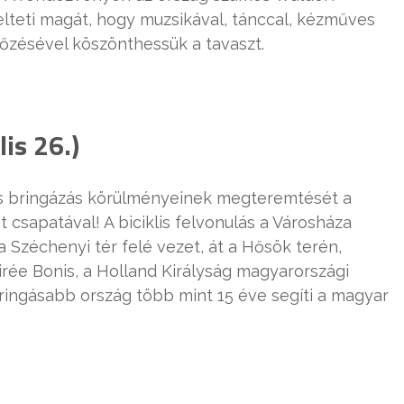
lteti magát, hogy muzsikával, tánccal, kézműves
yőzésével köszönthessük a tavaszt.
lis 26.)
os bringázás körülményeinek megteremtését a
 csapatával! A biciklis felvonulás a Városháza
a Széchenyi tér felé vezet, át a Hősök terén,
irée Bonis, a Holland Királyság magyarországi
ringásabb ország több mint 15 éve segíti a magyar