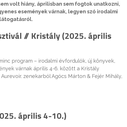
 volt hiány, áprilisban sem fogtok unatkozni,
gyenes események várnak, legyen szó irodalmi
látogatásról.
tivál // Kristály (2025. április
inc program – irodalmi évfordulók, új könyvek,
ek várnak április 4-6. között a Kristály
z Aurevoir. zenekarból Agócs Márton & Fejér Mihály,
25. április 4-10.)