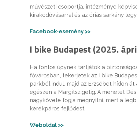
művészeti csoportja, intézménye képvise
kirakodóvásárral és az óriás sárkány leg
Facebook-esemény >>
I bike Budapest (2025. ápri
Ha fontos ügynek tartjátok a biztonság
fővárosban, tekerjetek az I bike Budapest
parkból indul, majd az Erzsébet hídon át 
egészen a Margitszigetig. A menetet Dés
nagykövete fogja megnyitni, mert a legb
kerékpáros fejlődést.
Weboldal >>