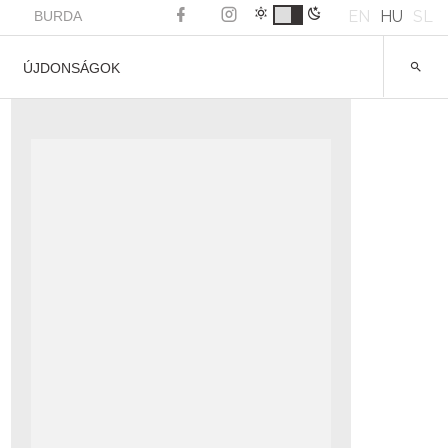
EN
HU
SL
BURDA
ÚJDONSÁGOK