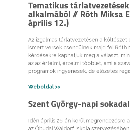
Tematikus tárlatvezetések
alkalmából // Róth Miksa 
április 12.)
Az izgalmas tárlatvezetésen a költészet 
ismert versek csendülnek majd fel Róth 
kérdésekre kaphatjuk meg a választ, mint
az az értelmi, érzelmi többlet, ami a sza
programok ingyenesek, de előzetes regis
Weboldal >>
Szent György-napi sokadal
Idén április 26-án kerül megrendezésre
az Óbudai Waldorf Iskola szervezésében