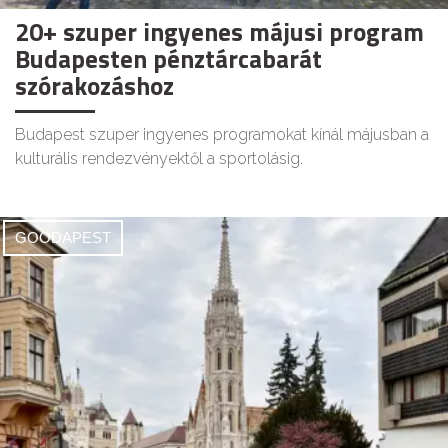
20+ szuper ingyenes májusi program
Budapesten pénztárcabarát
szórakozáshoz
Budapest szuper ingyenes programokat kínál májusban a
kulturális rendezvényektől a sportolásig.
GOODAPEST