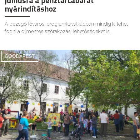
júniusra a pénztárcabarát
nyárindításhoz
A pezsgő fővárosi programkavalkádban mindig ki lehet
fogni a díjmentes szórakozási lehetőségeket is.
GOODAPEST