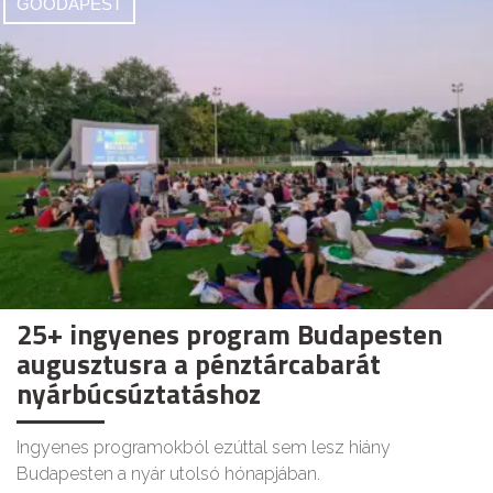
GOODAPEST
25+ ingyenes program Budapesten
augusztusra a pénztárcabarát
nyárbúcsúztatáshoz
Ingyenes programokból ezúttal sem lesz hiány
Budapesten a nyár utolsó hónapjában.