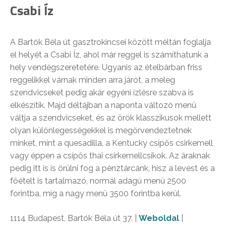
Csabi Íz
A Bartók Béla út gasztrokincsei között méltán foglalja
el helyét a Csabi Íz, ahol már reggel is számíthatunk a
hely vendégszeretetére. Ugyanis az ételbárban friss
reggelikkel várnak minden arra járót, a meleg
szendvicseket pedig akár egyéni ízlésre szabva is
elkészítik. Majd déltájban a naponta változó menü
váltja a szendvicseket, és az örök klasszikusok mellett
olyan különlegességekkel is megörvendeztetnek
minket, mint a quesadilla, a Kentucky csípős csirkemell
vagy éppen a csípős thai csirkemellcsíkok. Az áraknak
pedig itt is is örülni fog a pénztárcánk, hisz a levest és a
főételt is tartalmazó, normál adagú menü 2500
forintba, míg a nagy menü 3500 forintba kerül.
1114
Budapest, Bartók Béla út 37. |
Weboldal
|