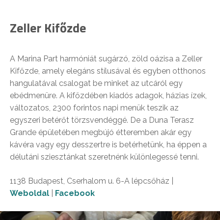
Zeller Kifőzde
A Marina Part harmóniát sugárzó, zöld oázisa a Zeller
Kifőzde, amely elegáns stílusával és egyben otthonos
hangulatával csalogat be minket az utcáról egy
ebédmenüre. A kifőzdében kiadós adagok, házias ízek,
változatos, 2300 forintos napi menük teszik az
egyszeri betérőt törzsvendéggé. De a Duna Terasz
Grande épületében megbújó étteremben akár egy
kávéra vagy egy desszertre is betérhetünk, ha éppen a
délutáni sziesztánkat szeretnénk különlegessé tenni.
1138 Budapest, Cserhalom u. 6-A lépcsőház |
Weboldal
|
Facebook