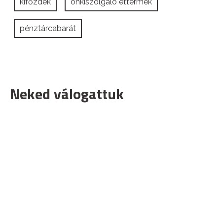
kifőzdék
önkiszolgáló éttermek
pénztárcabarát
Neked válogattuk