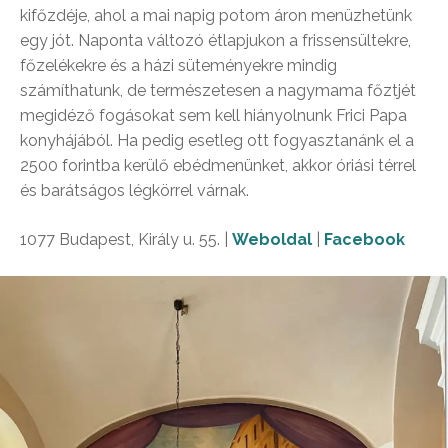
kifőzdéje, ahol a mai napig potom áron menüzhetünk
egy jót. Naponta változó étlapjukon a frissensültekre,
főzelékekre és a házi süteményekre mindig
számíthatunk, de természetesen a nagymama főztjét
megidéző fogásokat sem kell hiányolnunk Frici Papa
konyhájából. Ha pedig esetleg ott fogyasztanánk el a
2500 forintba kerülő ebédmenünket, akkor óriási térrel
és barátságos légkörrel várnak.
1077 Budapest, Király u. 55. |
Weboldal
|
Facebook