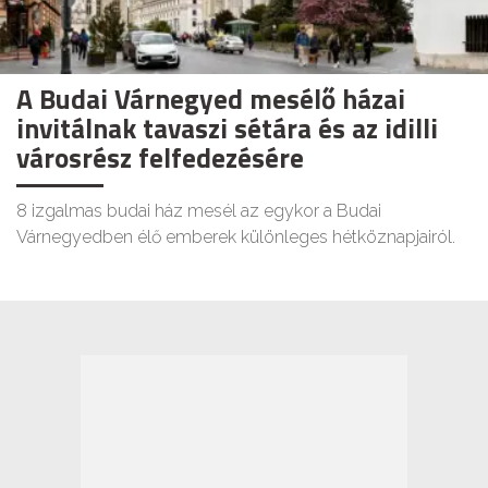
A Budai Várnegyed mesélő házai
invitálnak tavaszi sétára és az idilli
városrész felfedezésére
8 izgalmas budai ház mesél az egykor a Budai
Várnegyedben élő emberek különleges hétköznapjairól.