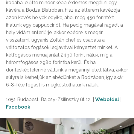
irodába, előtte mindenképp érdemes megállni egy
kávéra a Bodza Bistróban, hisz az étterem kávézója
azon kevés helyek egyike, ahol még 450 forintért
ihatunk egy cappuccinót. Ha pedig magával ragadt a
hely vidám enteriőrje, akkor ebédre is megéri
visszatérni, ugyanis Zoltán chef és csapata a
változatos fogások legjavával kényeztet minket. A
kétfogásos menüajánlat 2490 forint náluk, míg a
háromfogásos 2980 forintba kerül. És ha
döntésképtelenné váltunk a megannyi ételt látva, akkor
súlyra is kérhetjük az ebédünket a Bodzában, így akár
6-8-féle fogást is megkóstolhatunk náluk.
1051 Budapest, Bajcsy-Zsilinszky út 12. |
Weboldal
|
Facebook