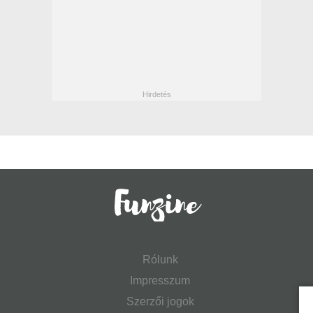
Rólunk
Impresszum
Szerzői jogok