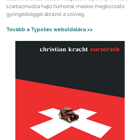
szarkazmusba hajló humorral, máskor megbocsátó
gyöngédséggel ábrázol a szöveg.
Tovább a Typotex weboldalára >>