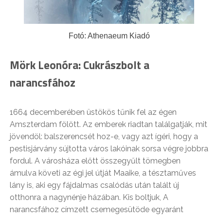
Fotó: Athenaeum Kiadó
Mörk Leonóra: Cukrászbolt a
narancsfához
1664 decemberében üstökös tűnik fel az égen
Amszterdam fölött. Az emberek riadtan találgatják, mit
jövendöl: balszerencsét hoz-e, vagy azt ígéri, hogy a
pestisjárvány sújtotta város lakóinak sorsa végre jobbra
fordul. A városháza előtt összegyűlt tömegben
ámulva követi az égi jel útját Maaike, a tésztaműves
lány is, aki egy fájdalmas csalódás után talált új
otthonra a nagynénje házában. Kis boltjuk, A
narancsfához címzett csemegesütöde egyaránt