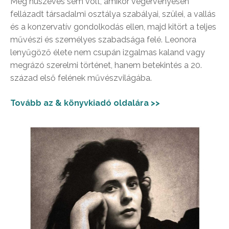
Még húszéves sem volt, amikor végérvényesen
fellázadt társadalmi osztálya szabályai, szülei, a vallás
és a konzervatív gondolkodás ellen, majd kitört a teljes
művészi és személyes szabadsága felé. Leonora
lenyűgöző élete nem csupán izgalmas kaland vagy
megrázó szerelmi történet, hanem betekintés a 20.
század első felének művészvilágába.
Tovább az & könyvkiadó oldalára >>