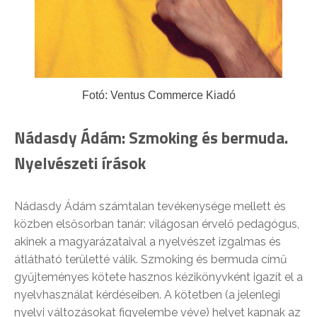
Fotó: Ventus Commerce Kiadó
Nádasdy Ádám: Szmoking és bermuda.
Nyelvészeti írások
Nádasdy Ádám számtalan tevékenysége mellett és
közben elsősorban tanár: világosan érvelő pedagógus,
akinek a magyarázataival a nyelvészet izgalmas és
átlátható területté válik. Szmoking és bermuda című
gyűjteményes kötete hasznos kézikönyvként igazít el a
nyelvhasználat kérdéseiben. A kötetben (a jelenlegi
nyelvi változásokat figyelembe véve) helyet kapnak az