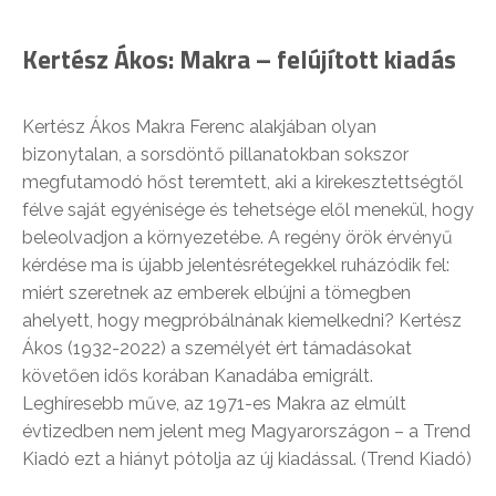
Kertész Ákos: Makra – felújított kiadás
Kertész Ákos Makra Ferenc alakjában olyan
bizonytalan, a sorsdöntő pillanatokban sokszor
megfutamodó hőst teremtett, aki a kirekesztettségtől
félve saját egyénisége és tehetsége elől menekül, hogy
beleolvadjon a környezetébe. A regény örök érvényű
kérdése ma is újabb jelentésrétegekkel ruházódik fel:
miért szeretnek az emberek elbújni a tömegben
ahelyett, hogy megpróbálnának kiemelkedni? Kertész
Ákos (1932-2022) a személyét ért támadásokat
követően idős korában Kanadába emigrált.
Leghíresebb műve, az 1971-es Makra az elmúlt
évtizedben nem jelent meg Magyarországon – a Trend
Kiadó ezt a hiányt pótolja az új kiadással. (Trend Kiadó)