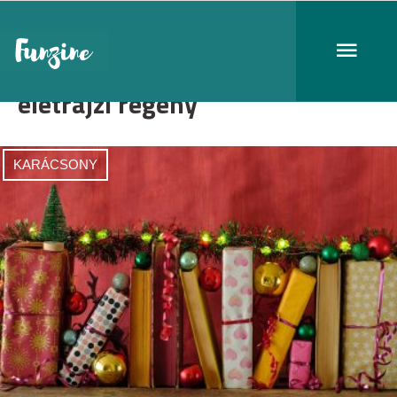
életrajzi regény
KARÁCSONY