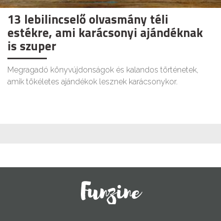
13 lebilincselő olvasmány téli
estékre, ami karácsonyi ajándéknak
is szuper
Megragadó könyvújdonságok és kalandos történetek,
amik tökéletes ajándékok lesznek karácsonykor.