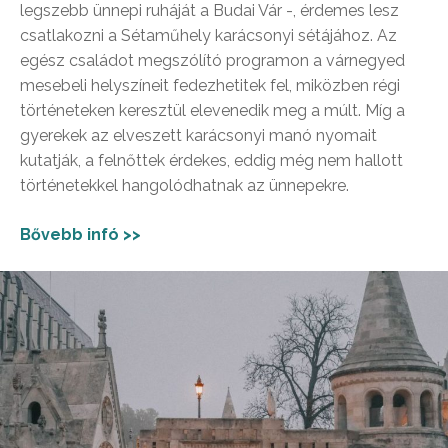
legszebb ünnepi ruháját a Budai Vár -, érdemes lesz
csatlakozni a Sétaműhely karácsonyi sétájához. Az
egész családot megszólító programon a várnegyed
mesebeli helyszíneit fedezhetitek fel, miközben régi
történeteken keresztül elevenedik meg a múlt. Míg a
gyerekek az elveszett karácsonyi manó nyomait
kutatják, a felnőttek érdekes, eddig még nem hallott
történetekkel hangolódhatnak az ünnepekre.
Bővebb infó >>