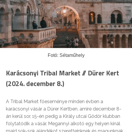
Fotó: Sétaműhely
Karácsonyi Tribal Market
// Dürer Kert
(2024. december 8.)
A Tribal Market főeseménye minden évben a
karácsonyi vásár a Dürer Kertben, amire december 8-
án kerül sor, 15-én pedig a Király utcai Gödör klubban
folytatódik a vásár. Megannyi alkotó egy helyen kínál
majd sok-sok ajándékot szeretteinknek és magunknak