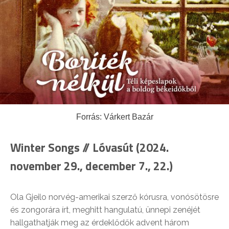
Forrás: Várkert Bazár
Winter Songs // Lóvasút (2024.
november 29., december 7., 22.)
Ola Gjeilo norvég-amerikai szerző kórusra, vonósötösre
és zongorára írt, meghitt hangulatú, ünnepi zenéjét
hallgathatják meg az érdeklődők advent három