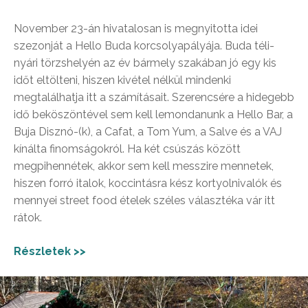
November 23-án hivatalosan is megnyitotta idei
szezonját a Hello Buda korcsolyapályája. Buda téli-
nyári törzshelyén az év bármely szakában jó egy kis
időt eltölteni, hiszen kivétel nélkül mindenki
megtalálhatja itt a számításait. Szerencsére a hidegebb
idő beköszöntével
sem kell lemondanunk a Hello Bar, a
Buja Disznó-(k), a Cafat, a Tom Yum, a Salve és a VAJ
kínálta finomságokról
. Ha két csúszás között
megpihennétek, akkor sem kell messzire mennetek,
hiszen forró italok, koccintásra kész kortyolnivalók és
mennyei street food ételek széles választéka vár itt
rátok.
Részletek >>