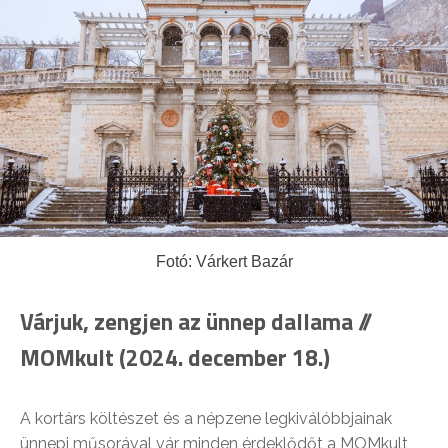
Fotó: Várkert Bazár
Várjuk, zengjen az ünnep dallama //
MOMkult (2024. december 18.)
A kortárs költészet és a népzene legkiválóbbjainak
ünnepi műsorával vár minden érdeklődőt a MOMkult