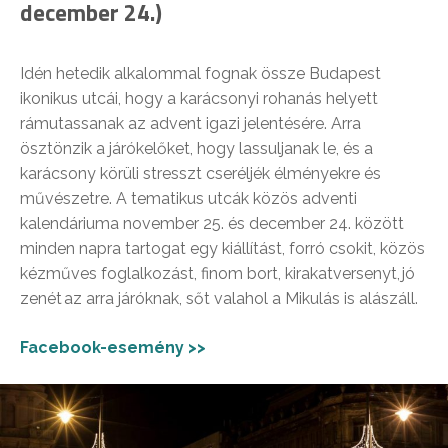
december 24.)
Idén hetedik alkalommal fognak össze Budapest
ikonikus utcái, hogy a karácsonyi rohanás helyett
rámutassanak az advent igazi jelentésére. Arra
ösztönzik a járókelőket, hogy lassuljanak le, és a
karácsony körüli stresszt cseréljék élményekre és
művészetre. A tematikus utcák közös adventi
kalendáriuma november 25. és december 24. között
minden napra tartogat egy kiállítást, forró csokit, közös
kézműves foglalkozást, finom bort, kirakatversenyt, jó
zenét az arra járóknak, sőt valahol a Mikulás is alászáll.
Facebook-esemény >>