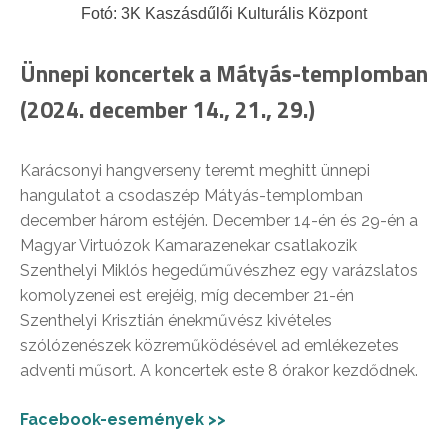
Fotó: 3K Kaszásdűlői Kulturális Központ
Ünnepi koncertek a Mátyás-templomban
(2024. december 14., 21., 29.)
Karácsonyi hangverseny teremt meghitt ünnepi
hangulatot a csodaszép Mátyás-templomban
december három estéjén. December 14-én és 29-én a
Magyar Virtuózok Kamarazenekar csatlakozik
Szenthelyi Miklós hegedűművészhez egy varázslatos
komolyzenei est erejéig, míg december 21-én
Szenthelyi Krisztián énekművész kivételes
szólózenészek közreműködésével ad emlékezetes
adventi műsort. A koncertek este 8 órakor kezdődnek.
Facebook-események >>