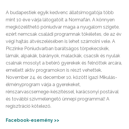
A budapestiek egyik kedvenc állatsimogatója több
mint 10 éve várja látogatóit a Normafán. A könnyen
megközelíthető póniudvar maga a nyugalom szigete,
ezért nemcsak családi programnak tökéletes, de az év
végi hajtás átvészelésében is lehet számolni vele. A
Piczinke Póniudvarban barátságos törpekecskék,
lámák, alpakák, bárányok, malackák, csacsik és nyulak
csalnak mosolyt a betérő gyerekek és felnőttek arcára,
emellett aktív programokon is részt vehettek.
November 24. és december 10. között igazi Mikulás-
élményprogram várja a gyerekeket,
rénszarvascsemege-készítéssel, karácsonyi postával
és további szívmelengető ünnepi programmal! A
regisztráció kötelező.
Facebook-esemény >>