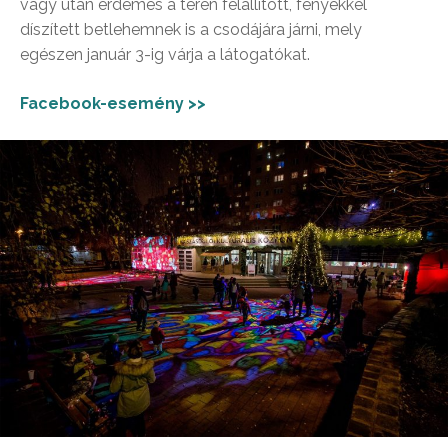
vagy után érdemes a téren felállított, fényekkel
díszített betlehemnek is a csodájára járni, mely
egészen január 3-ig várja a látogatókat.
Facebook-esemény >>