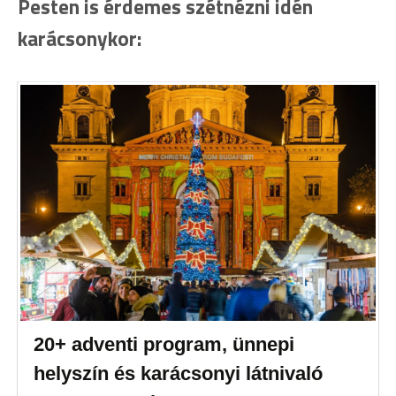
Pesten is érdemes szétnézni idén
karácsonykor:
20+ adventi program, ünnepi
helyszín és karácsonyi látnivaló