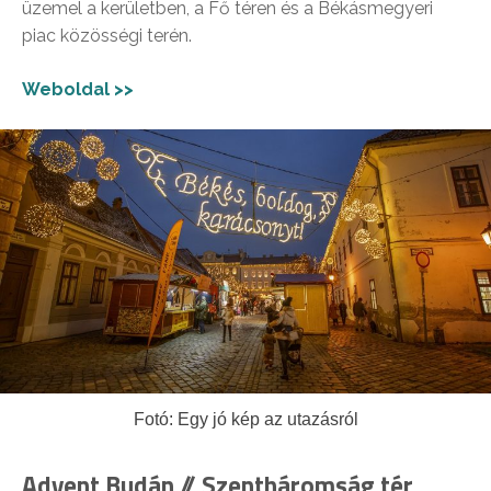
üzemel a kerületben, a Fő téren és a Békásmegyeri
piac közösségi terén.
Weboldal >>
Fotó: Egy jó kép az utazásról
Advent Budán // Szentháromság tér