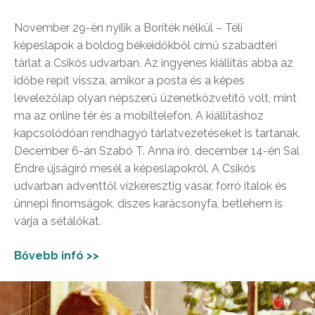
November 29-én nyílik a Boríték nélkül – Téli
képeslapok a boldog békeidőkből című szabadtéri
tárlat a Csikós udvarban. Az ingyenes kiállítás abba az
időbe repít vissza, amikor a posta és a képes
levelezőlap olyan népszerű üzenetközvetítő volt, mint
ma az online tér és a mobiltelefon. A kiállításhoz
kapcsolódóan rendhagyó tárlatvezetéseket is tartanak.
December 6-án Szabó T. Anna író, december 14-én Sal
Endre újságíró mesél a képeslapokról. A Csikós
udvarban adventtől vízkeresztig vásár, forró italok és
ünnepi finomságok, díszes karácsonyfa, betlehem is
várja a sétálókat.
Bővebb infó >>