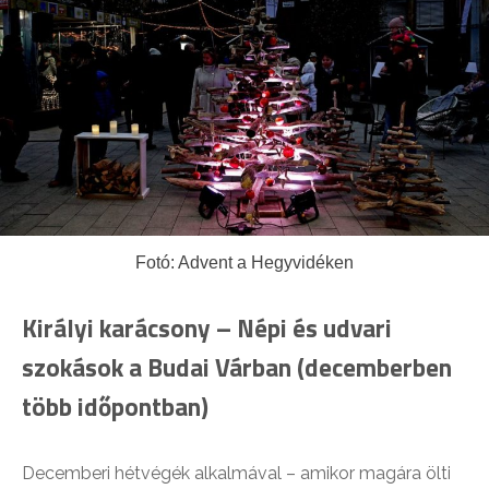
Fotó: Advent a Hegyvidéken
Királyi karácsony – Népi és udvari
szokások a Budai Várban
(decemberben
több időpontban)
Decemberi hétvégék alkalmával – amikor magára ölti