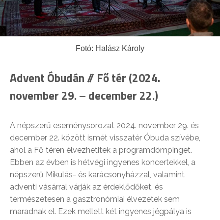
Fotó: Halász Károly
Advent Óbudán
// Fő tér (2024.
november 29. – december 22.)
A népszerű eseménysorozat 2024. november 29. és
december 22. között ismét visszatér Óbuda szívébe,
ahol
a Fő téren
élvezhetitek a programdömpinget.
Ebben az évben is hétvégi ingyenes koncertekkel, a
népszerű Mikulás- és karácsonyházzal, valamint
adventi vásárral várják az érdeklődőket, és
természetesen a gasztronómiai élvezetek sem
maradnak el. Ezek mellett két ingyenes jégpálya is