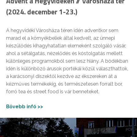
Advent a Hegyvidéken // Városháza tér
(2024. december 1-23.)
A hegyvidéki Városháza téren idén adventkor sem
marad el a környékbeliek által kedvelt, az ünnepi
készülődés kihagyhatatlan elemeként szolgáló vásár,
ahol a sétálgatás, nézelődés és kóstolgatás mellett
különleges programokból sem lesz hiány. A bódékban
idén is különböző árusok portékái közül választhattok,
a karácsonyi díszektől kezdve az ékszereken át a
kézműves termékekig, és természetesen forralt bor,
forró tea és street food is vár benneteket.
Bővebb infó >>