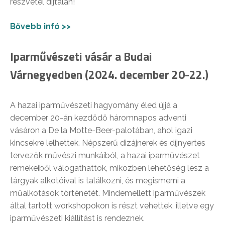
részvétel díjtalan!
Bővebb infó >>
Iparművészeti vásár a Budai
Várnegyedben (2024. december 20-22.)
A hazai iparművészeti hagyomány éled újjá a
december 20-án kezdődő háromnapos adventi
vásáron a De la Motte-Beer-palotában, ahol igazi
kincsekre lelhettek. Népszerű dizájnerek és díjnyertes
tervezők művészi munkáiból, a hazai iparművészet
remekeiből válogathattok, miközben lehetőség lesz a
tárgyak alkotóival is találkozni, és megismerni a
műalkotások történetét. Mindemellett iparművészek
által tartott workshopokon is részt vehettek, illetve egy
iparművészeti kiállítást is rendeznek.