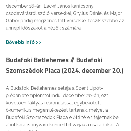
december 18-án. Lackfi János karácsonyi
csodavárásról szóló versekkel, Gryllus Dániel és Major
Gábor pedig megzenésített versekkel teszik szebbé az
ünnepi időszakot a nézők számára.
Bővebb infó >>
Budafoki Betlehemes
// Budafoki
Szomszédok Piaca (2024. december 20.)
A Budafoki Betlehemes sétája a Szent Lipót-
plébániatemplomtól indul december 20-án, ezt
követően fáklyás felvonulással egybekötött
ökumenikus megemlékezést tartanak, melyet a
Budafoki Szomszédok Piaca előtti téren fejeznek be,
ahol karácsonyváró koncerttel várják a családokat. A