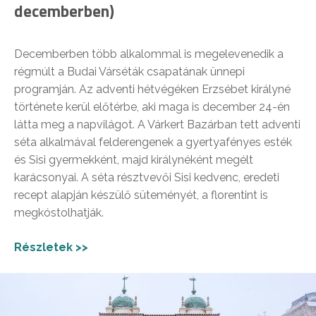
decemberben)
Decemberben több alkalommal is megelevenedik a
régmúlt a Budai Várséták csapatának ünnepi
programján. Az adventi hétvégéken Erzsébet királyné
története kerül előtérbe, aki maga is december 24-én
látta meg a napvilágot. A
Várkert Bazárban
tett adventi
séta alkalmával felderengenek a gyertyafényes esték
és Sisi gyermekként, majd királynéként megélt
karácsonyai. A séta résztvevői
Sisi kedvenc, eredeti
recept alapján készülő süteményét, a florentint is
megkóstolhatják.
Részletek >>